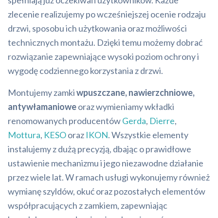
spełniają już oczekiwań użytkowników. Każde
zlecenie realizujemy po wcześniejszej ocenie rodzaju
drzwi, sposobu ich użytkowania oraz możliwości
technicznych montażu. Dzięki temu możemy dobrać
rozwiązanie zapewniające wysoki poziom ochrony i
wygodę codziennego korzystania z drzwi.
Montujemy zamki
wpuszczane, nawierzchniowe,
antywłamaniowe
oraz wymieniamy wkładki
renomowanych producentów
Gerda
,
Dierre
,
Mottura
,
KESO
oraz
IKON
. Wszystkie elementy
instalujemy z dużą precyzją, dbając o prawidłowe
ustawienie mechanizmu i jego niezawodne działanie
przez wiele lat. W ramach usługi wykonujemy również
wymianę szyldów, okuć oraz pozostałych elementów
współpracujących z zamkiem, zapewniając