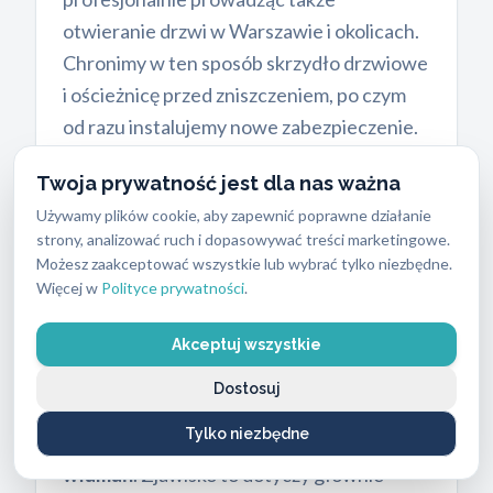
otwieranie drzwi w Warszawie i okolicach.
Chronimy w ten sposób skrzydło drzwiowe
i ościeżnicę przed zniszczeniem, po czym
od razu instalujemy nowe zabezpieczenie.
Samodzielne próby mogą doprowadzić do
Twoja prywatność jest dla nas ważna
większych szkód albo uszkodzeniu
Używamy plików cookie, aby zapewnić poprawne działanie
elementów drzwi.
strony, analizować ruch i dopasowywać treści marketingowe.
Możesz zaakceptować wszystkie lub wybrać tylko niezbędne.
Więcej w
Polityce prywatności
.
Ostrzeżenie dla posiadaczy
Akceptuj wszystkie
drzwi Dierre sprzed 2012 roku
Dostosuj
Na terenie warszawskich osiedli
Tylko niezbędne
odnotowano wzrost tak zwanych
białych
włamań
. Zjawisko to dotyczy głównie