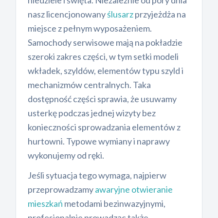
niedziele i święta. Niezależnie od pory dnia
nasz licencjonowany
ślusarz
przyjeżdża na
miejsce z pełnym wyposażeniem.
Samochody serwisowe mają na pokładzie
szeroki zakres części, w tym setki modeli
wkładek, szyldów, elementów typu szyld i
mechanizmów centralnych. Taka
dostępność części sprawia, że usuwamy
usterkę podczas jednej wizyty bez
konieczności sprowadzania elementów z
hurtowni. Typowe wymiany i naprawy
wykonujemy od ręki.
Jeśli sytuacja tego wymaga, najpierw
przeprowadzamy
awaryjne otwieranie
mieszkań
metodami bezinwazyjnymi,
profesjonalnie prowadząc także