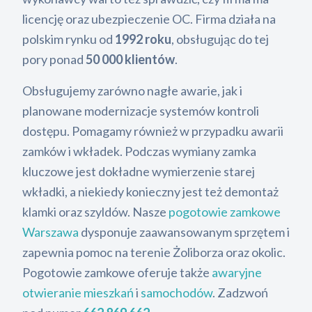
licencję oraz ubezpieczenie OC. Firma działa na
polskim rynku od
1992 roku
, obsługując do tej
pory ponad
50 000 klientów
.
Obsługujemy zarówno nagłe awarie, jak i
planowane modernizacje systemów kontroli
dostępu. Pomagamy również w przypadku awarii
zamków i wkładek. Podczas wymiany zamka
kluczowe jest dokładne wymierzenie starej
wkładki, a niekiedy konieczny jest też demontaż
klamki oraz szyldów. Nasze
pogotowie zamkowe
Warszawa
dysponuje zaawansowanym sprzętem i
zapewnia pomoc na terenie Żoliborza oraz okolic.
Pogotowie zamkowe oferuje także
awaryjne
otwieranie mieszkań
i
samochodów
. Zadzwoń