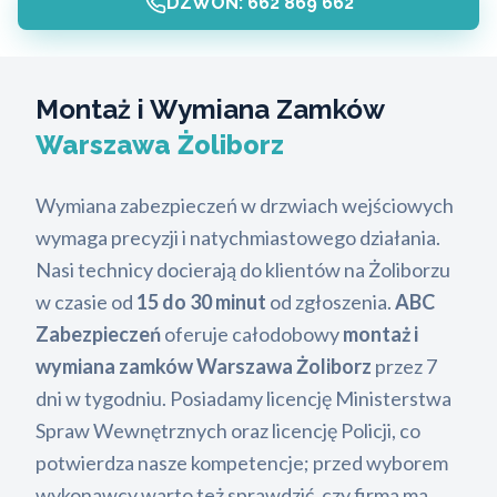
DZWOŃ: 662 869 662
Montaż i Wymiana Zamków
Warszawa Żoliborz
Wymiana zabezpieczeń w drzwiach wejściowych
wymaga precyzji i natychmiastowego działania.
Nasi technicy docierają do klientów na Żoliborzu
w czasie od
15 do 30 minut
od zgłoszenia.
ABC
Zabezpieczeń
oferuje całodobowy
montaż i
wymiana zamków Warszawa Żoliborz
przez 7
dni w tygodniu. Posiadamy licencję Ministerstwa
Spraw Wewnętrznych oraz licencję Policji, co
potwierdza nasze kompetencje; przed wyborem
wykonawcy warto też sprawdzić, czy firma ma