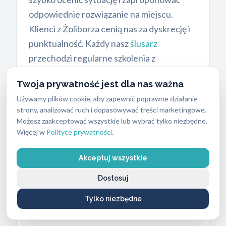
odpowiednie rozwiązanie na miejscu.
Klienci z Żoliborza cenią nas za dyskrecję i
punktualność. Każdy nasz
ślusarz
przechodzi regularne szkolenia z
najnowszych technik zabezpieczeń,
Twoja prywatność jest dla nas ważna
regularnie rozwija umiejętności i wiedzę, co
Używamy plików cookie, aby zapewnić poprawne działanie
pozwala nam otwierać nawet najbardziej
strony, analizować ruch i dopasowywać treści marketingowe.
skomplikowane mechanizmy ryglowe.
Możesz zaakceptować wszystkie lub wybrać tylko niezbędne.
Warto też sprawdzić, czy firma posiada
Więcej w
Polityce prywatności
.
licencję oraz ubezpieczenie OC.
Akceptuj wszystkie
Dostosuj
Cennik usług ślusarskich
i
Tylko niezbędne
materiałów