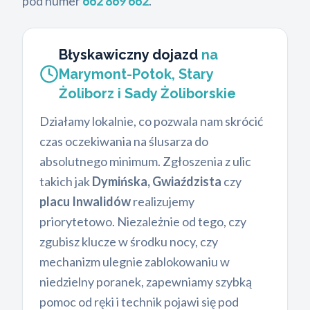
pod numer
662 869 662
.
Błyskawiczny dojazd
na
Marymont-Potok, Stary
Żoliborz i Sady Żoliborskie
Działamy lokalnie, co pozwala nam skrócić
czas oczekiwania na ślusarza do
absolutnego minimum. Zgłoszenia z ulic
takich jak
Dymińska, Gwiaździsta
czy
placu Inwalidów
realizujemy
priorytetowo. Niezależnie od tego, czy
zgubisz klucze w środku nocy, czy
mechanizm ulegnie zablokowaniu w
niedzielny poranek, zapewniamy szybką
pomoc od ręki i technik pojawi się pod