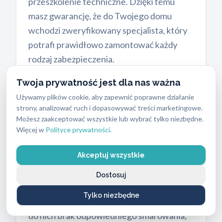
przeszkolenie techniczne. Dzięki temu
masz gwarancję, że do Twojego domu
wchodzi zweryfikowany specjalista, który
potrafi prawidłowo zamontować każdy
rodzaj zabezpieczenia.
Twoja prywatność jest dla nas ważna
Używamy plików cookie, aby zapewnić poprawne działanie
strony, analizować ruch i dopasowywać treści marketingowe.
Naprawa czy całkowita
Możesz zaakceptować wszystkie lub wybrać tylko niezbędne.
wymiana mechanizmu?
Więcej w
Polityce prywatności
.
Klienci często zastanawiają się, czy stary
Akceptuj wszystkie
mechanizm można jeszcze uratować.
Decyzja zależy od stopnia zużycia i rodzaju
Dostosuj
usterki.
Naprawa zamków
sprawdza się w
Tylko niezbędne
przypadku drobnych problemów. Należą
do nich brak odpowiedniego smarowania,