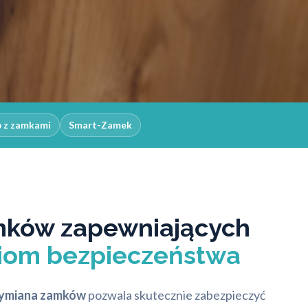
p z zamkami
Smart-Zamek
mków zapewniających
iom bezpieczeństwa
wymiana zamków
pozwala skutecznie zabezpieczyć