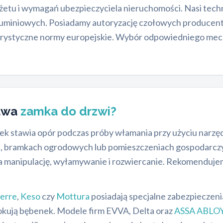
żetu i wymagań ubezpieczyciela nieruchomości. Nasi tec
luminiowych. Posiadamy autoryzację czołowych producentó
gorystyczne normy europejskie. Wybór odpowiedniego mec
stwa
zamka do drzwi?
amek stawia opór podczas próby włamania przy użyciu narz
, bramkach ogrodowych lub pomieszczeniach gospodarczy
 manipulację, wyłamywanie i rozwiercanie. Rekomendujem
erre
,
Keso
czy
Mottura
posiadają specjalne zabezpieczen
okują bębenek. Modele firm EVVA, Delta oraz
ASSA ABLO