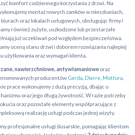
zyć komfort codziennego korzystania z drzwi. Na
 wykonujemy montaż nowych zamków w mieszkaniach,
biurach oraz lokalach usługowych, obsługując firmy i
my również zużyte, uszkodzone lub przestarzałe
ełniają już oczekiwań pod względem bezpieczeństwa.
amy oceną stanu drzwi i doborem rozwiązania najlepiej
 użytkowania oraz wymagań klienta.
zane, nawierzchniowe, antywłamaniowe
oraz
i renomowanych producentów
Gerda
,
Dierre
,
Mottura
,
kie prace wykonujemy z dużą precyzją, dbając o
hanizmu oraz jego długą żywotność. W razie potrzeby
 okucia oraz pozostałe elementy współpracujące z
leksową realizację usługi podczas jednej wizyty.
y profesjonalne usługi ślusarskie, pomagając klientom