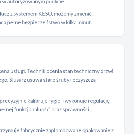
wa w autoryzowanym punkcie.
 klucz z systemem KESO, możemy zmienić
raca pełne bezpieczeństwo w kilka minut.
ena usługi. Technik ocenia stan techniczny drzwi
o. Ślusarz usuwa stare śruby i oczyszcza
cyzyjnie kalibruje rygiel i wykonuje regulację,
pełnej funkcjonalności oraz sprawności
t otrzymuje fabrycznie zaplombowane opakowanie z