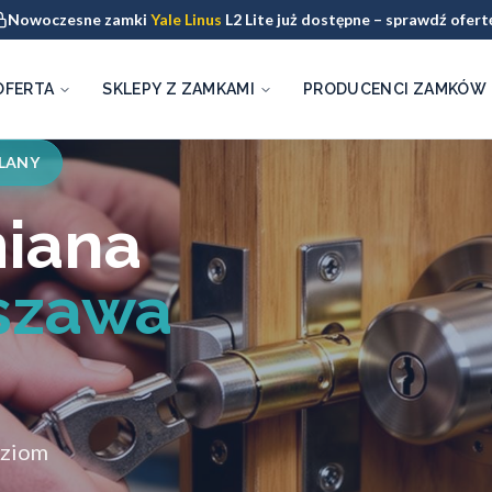
Nowoczesne zamki
Yale Linus
L2 Lite już dostępne – sprawdź ofert
OFERTA
SKLEPY Z ZAMKAMI
PRODUCENCI ZAMKÓW
LANY
miana
szawa
oziom