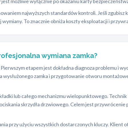
 jest możliwe wyłącznie po okazaniu karty bezpieczeńst
howaniem najwyższych standardów kontroli. Jeśli zgubisz
j wymiany. To znacznie obniża koszty eksploatacji i przyw
rofesjonalna wymiana zamka?
. Pierwszym etapem jest dokładna diagnoza problemu i wyc
acja wysłużonego zamka i przygotowanie otworu montażoweg
ładki lub całego mechanizmu wielopunktowego. Technik pre
dociskania skrzydła drzwiowego. Celem jest przywrócenie 
ania przy użyciu wszystkich dostarczonych kluczy. Klien