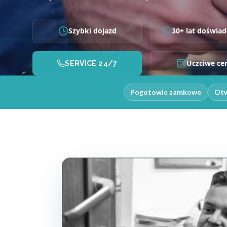
Szybki dojazd
30+ lat doświad
Uczciwe ce
SERVICE 24/7
Pogotowie zamkowe
Otw