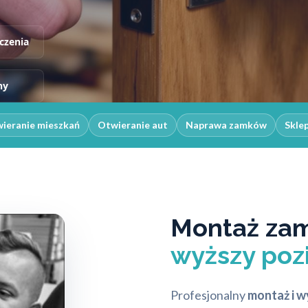
czenia
ny
ieranie mieszkań
Otwieranie aut
Naprawa zamków
Skle
Montaż za
wyższy poz
Profesjonalny
montaż i 