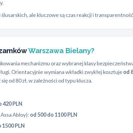
y.
usarskich, ale kluczowe są czas reakcji i transparentność
a zamków
Warszawa Bielany?
plikowania mechanizmu oraz wybranej klasy bezpieczeństwa
sługi. Orientacyjnie wymiana wkładki zwykłej kosztuje
od 8
ię od 80 zł, w zależności od typu klucza.
o 420 PLN
 Assa Abloy):
od 500 do 1100 PLN
o 1500 PLN