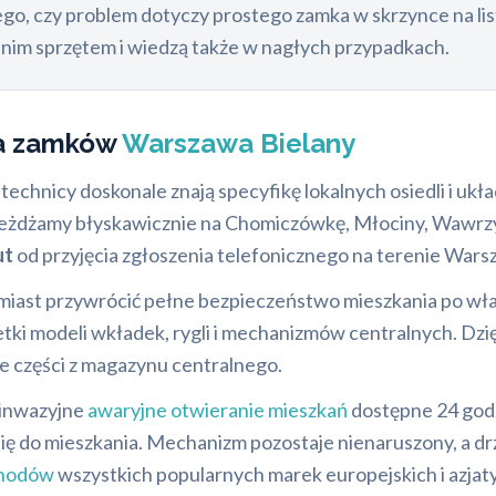
 tego, czy problem dotyczy prostego zamka w skrzynce na 
im sprzętem i wiedzą także w nagłych przypadkach.
na zamków
Warszawa Bielany
technicy doskonale znają specyfikę lokalnych osiedli i ukła
jeżdżamy błyskawicznie na Chomiczówkę, Młociny, Wawrz
ut
od przyjęcia zgłoszenia telefonicznego na terenie Wars
iast przywrócić pełne bezpieczeństwo mieszkania po włam
i modeli wkładek, rygli i mechanizmów centralnych. Dzi
e części z magazynu centralnego.
zinwazyjne
awaryjne otwieranie mieszkań
dostępne 24 godz
ię do mieszkania. Mechanizm pozostaje nienaruszony, a dr
chodów
wszystkich popularnych marek europejskich i azjaty