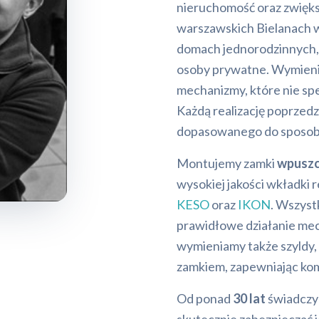
nieruchomość oraz zwięks
warszawskich Bielanach
domach jednorodzinnych, 
osoby prywatne. Wymienia
mechanizmy, które nie sp
Każdą realizację poprzedz
dopasowanego do sposobu
Montujemy zamki
wpuszc
wysokiej jakości wkładk
KESO
oraz
IKON
. Wszyst
prawidłowe działanie mec
wymieniamy także szyldy,
zamkiem, zapewniając komp
Od ponad
30 lat
świadczym