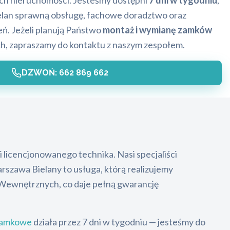
ich nieruchomości. Jesteśmy dostępni
7 dni w tygodniu
,
elan sprawną obsługę, fachowe doradztwo oraz
eń. Jeżeli planują Państwo
montaż i wymianę zamków
h, zapraszamy do kontaktu z naszym zespołem.
DZWOŃ: 662 869 662
licencjonowanego technika. Nasi specjaliści
rszawa Bielany to usługa, którą realizujemy
w Wewnętrznych, co daje pełną gwarancję
zamkowe
działa przez 7 dni w tygodniu — jesteśmy do