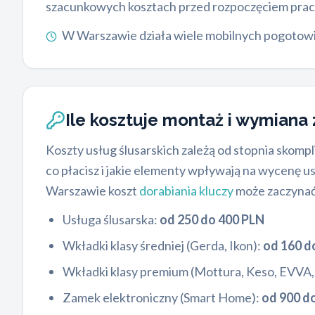
szacunkowych kosztach przed rozpoczęciem prac
W Warszawie działa wiele mobilnych pogotowi śl
Ile kosztuje montaż i wymian
Koszty usług ślusarskich zależą od stopnia skom
co płacisz i jakie elementy wpływają na wycenę u
Warszawie koszt
dorabiania kluczy
może zaczynać s
Usługa ślusarska:
od 250 do 400 PLN
Wkładki klasy średniej (Gerda, Ikon):
od 160 d
Wkładki klasy premium (Mottura, Keso, EVVA,
Zamek elektroniczny (Smart Home):
od 900 d