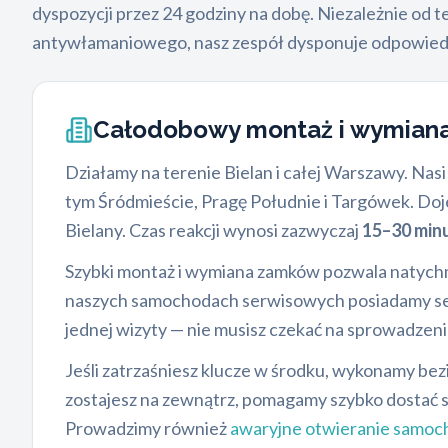
dyspozycji przez 24 godziny na dobę. Niezależnie od
antywłamaniowego, nasz zespół dysponuje odpowiedn
Całodobowy montaż i wymia
Działamy na terenie Bielan i całej Warszawy. Nasi 
tym Śródmieście, Pragę Południe i Targówek. Do
Bielany. Czas reakcji wynosi zazwyczaj
15–30 min
Szybki montaż i wymiana zamków pozwala natychm
naszych samochodach serwisowych posiadamy setk
jednej wizyty — nie musisz czekać na sprowadzeni
Jeśli zatrzaśniesz klucze w środku, wykonamy be
zostajesz na zewnątrz, pomagamy szybko dostać s
Prowadzimy również
awaryjne otwieranie samo