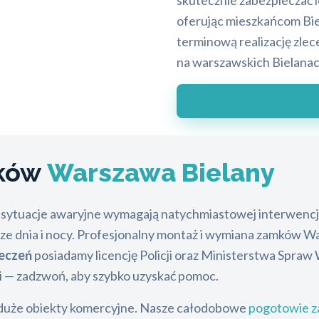
skutecznie zabezpieczać 
oferując mieszkańcom Bi
terminową realizację zlec
na warszawskich Bielanac
mków
Warszawa Bielany
 sytuacje awaryjne wymagają natychmiastowej interwencji 
ze dnia i nocy. Profesjonalny montaż i wymiana zamków Wa
eczeń
posiadamy licencję Policji oraz Ministerstwa Spra
ji — zadzwoń, aby szybko uzyskać pomoc.
 duże obiekty komercyjne. Nasze całodobowe
pogotowie 