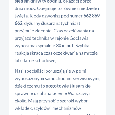
siedem dni w tygodniu
, o każdej porze
dnia i nocy. Obejmuje to również niedziele i
święta. Kiedy dzwonisz pod numer
662 869
662
, dyżurny ślusarz natychmiast
przyjmuje zlecenie. Czas oczekiwania na
przyjazd technika w rejonie Gocławia
wynosi maksymalnie
30 minut
. Szybka
reakcja skraca czas oczekiwania na mrozie
lub klatce schodowej.
Nasi specjaliści poruszają się w pełni
wyposażonymi samochodami serwisowymi,
dzięki czemu to
pogotowie ślusarskie
sprawnie działa na terenie Warszawy i
okolic. Mają przy sobie szeroki wybór
wkładek, szyldów i mechanizmów