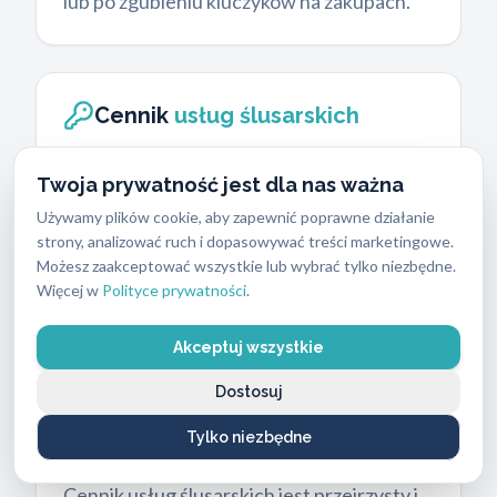
lub po zgubieniu kluczyków na zakupach.
Cennik
usług ślusarskich
Koszty interwencji zależą od stopnia
Twoja prywatność jest dla nas ważna
skomplikowania mechanizmu, rodzaju
Używamy plików cookie, aby zapewnić poprawne działanie
zamka, terminu realizacji oraz innych
strony, analizować ruch i dopasowywać treści marketingowe.
zależności związanych z zakresem prac i
Możesz zaakceptować wszystkie lub wybrać tylko niezbędne.
klasą bezpieczeństwa nowej wkładki.
Więcej w
Polityce prywatności
.
Wymiana zamków w Gocławiu może
Akceptuj wszystkie
kosztować od 130 zł do 800 zł.
Poniżej
przedstawiamy szczegółowe zestawienie
Dostosuj
kosztów dla najpopularniejszych usług i
Tylko niezbędne
produktów.
Cennik usług ślusarskich jest przejrzysty i