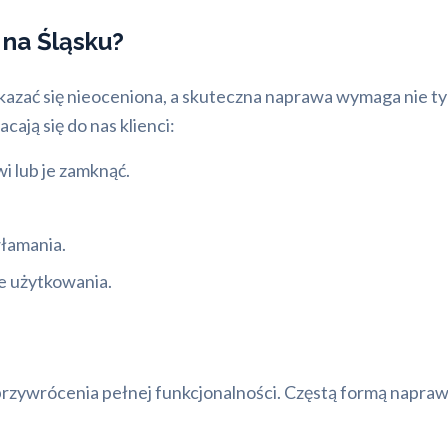
na Śląsku?
kazać się nieoceniona, a skuteczna naprawa wymaga nie tyl
cają się do nas klienci:
i lub je zamknąć.
łamania.
e użytkowania.
przywrócenia pełnej funkcjonalności. Częstą formą napraw