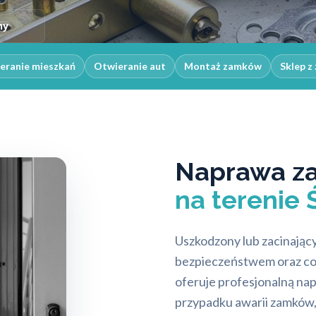
ny
eranie mieszkań
Otwieranie aut
Montaż zamków
Sklep z
Naprawa z
na terenie 
Uszkodzony lub zacinają
bezpieczeństwem oraz co
oferuje profesjonalną na
przypadku awarii zamków