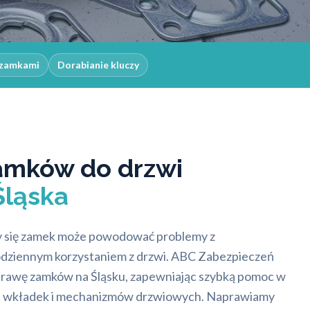
 zamkami
Dorabianie kluczy
amków do drzwi
Śląska
cy się zamek może powodować problemy z
dziennym korzystaniem z drzwi. ABC Zabezpieczeń
prawę zamków na Śląsku, zapewniając szybką pomoc w
, wkładek i mechanizmów drzwiowych. Naprawiamy