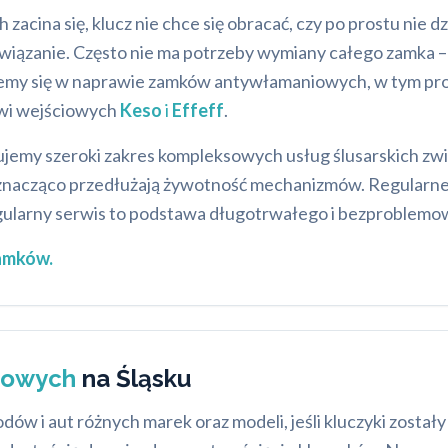
zacina się, klucz nie chce się obracać, czy po prostu nie d
związanie. Często nie ma potrzeby wymiany całego zamka 
zujemy się w naprawie zamków antywłamaniowych, w tym 
zwi wejściowych
Keso
i
Effeff
.
jemy szeroki zakres kompleksowych usług ślusarskich zwi
re znacząco przedłużają żywotność mechanizmów. Regularne
egularny serwis to podstawa długotrwałego i bezproblemo
zamków.
owych
na Śląsku
i aut różnych marek oraz modeli, jeśli kluczyki zostały z