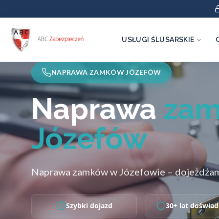
USŁUGI ŚLUSARSKIE
NAPRAWA ZAMKÓW JÓZEFÓW
Naprawa
za
Józefów
Naprawa zamków w Józefowie – dojeżdżam
Szybki dojazd
30+ lat doświad