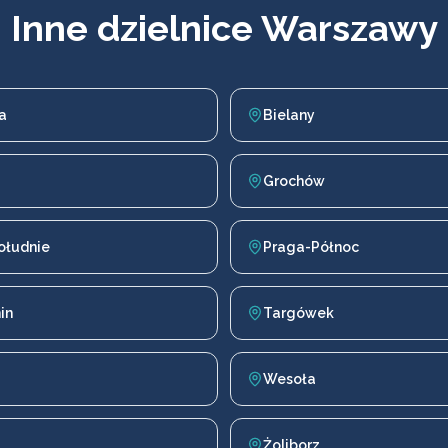
Inne dzielnice Warszawy
a
Bielany
Grochów
ołudnie
Praga-Północ
in
Targówek
Wesoła
Żoliborz