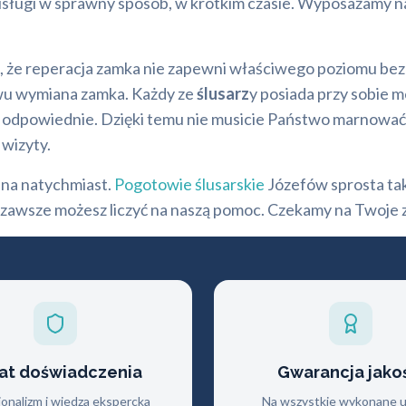
usługi w sprawny sposób, w krótkim czasie. Wyposażamy 
a, że reperacja zamka nie zapewni właściwego poziomu bez
twu wymiana zamka. Każdy ze
ślusarz
y posiada przy sobie m
 odpowiednie. Dzięki temu nie musicie Państwo marnować 
wizyty.
bna natychmiast.
Pogotowie ślusarskie
Józefów sprosta ta
m zawsze możesz liczyć na naszą pomoc. Czekamy na Twoje 
lat doświadczenia
Gwarancja jako
jonalizm i wiedza ekspercka
Na wszystkie wykonane us