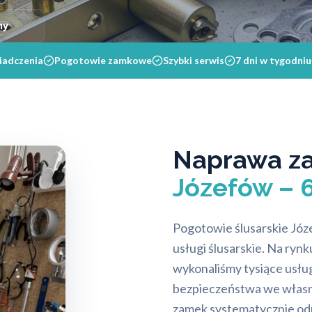
ny
iadczenia
Pogotowie zamkowe
Szybki serwis
7 dni w tygodniu
Naprawa z
Józefów – 
Pogotowie ślusarskie Józef
usługi ślusarskie. Na ryn
wykonaliśmy tysiące usłu
bezpieczeństwa we własny
zamek systematycznie od