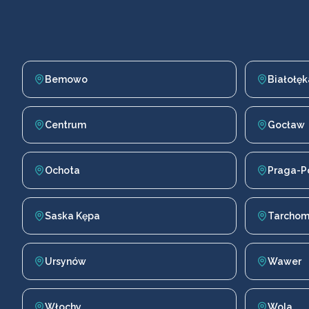
Bemowo
Białołęk
Centrum
Gocław
Ochota
Praga-P
Saska Kępa
Tarchom
Ursynów
Wawer
Włochy
Wola