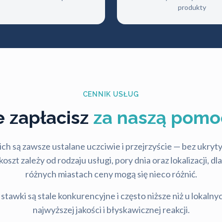
produkty
CENNIK USŁUG
le zapłacisz
za naszą pomo
ch są zawsze ustalane uczciwie i przejrzyście — bez ukry
szt zależy od rodzaju usługi, pory dnia oraz lokalizacji, d
różnych miastach ceny mogą się nieco różnić.
stawki są stale konkurencyjne i często niższe niż u lokalny
najwyższej jakości i błyskawicznej reakcji.