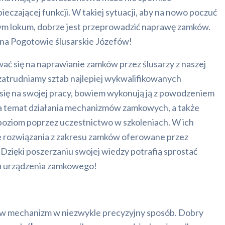
eczającej funkcji. W takiej sytuacji, aby na nowo poczuć
ym lokum, dobrze jest przeprowadzić naprawę zamków.
ona Pogotowie ślusarskie Józefów!
ć się na naprawianie zamków przez ślusarzy z naszej
zatrudniamy sztab najlepiej wykwalifikowanych
ą się na swojej pracy, bowiem wykonują ją z powodzeniem
 na temat działania mechanizmów zamkowych, a także
 poziom poprzez uczestnictwo w szkoleniach. W ich
e rozwiązania z zakresu zamków oferowane przez
zięki poszerzaniu swojej wiedzy potrafią sprostać
u urządzenia zamkowego!
ję w mechanizm w niezwykle precyzyjny sposób. Dobry