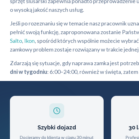
sprzęt ślusarski zapewnia ponadto przeprowadzenie 
o wysoką jakość naszych usług.
Jeśli po rozeznaniu się w temacie nasz pracownik uzn
pełnić swoją funkcję, zaproponowana zostanie Pańs
Salto
,
Ikon
, spośród których wspólnie możecie wybrać
zamkowy problem zostaje rozwiązany w trakcie jednej 
Zdarzają się sytuacje, gdy naprawa zamka jest potrze
dni w tygodniu
: 6:00–24:00, również w święta, zate
Szybki dojazd
30 
Docieramy do klienta w ciągu 30 minut
Profes