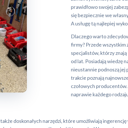
prawidłowo swojej zabezpi
się bezpiecznie we własn
A usługę tą najlepiej wyk
Dlaczego warto zdecydowa
firmy? Przede wszystkim 
specjalistów, którzy znaj
od lat. Posiadają wiedzę
nieustannie podnoszą jej
trakcie poznają najnowsz
czołowych producentów. D
naprawie każdego rodzaj
a także doskonałych narzędzi, które umożliwiają ingerenc