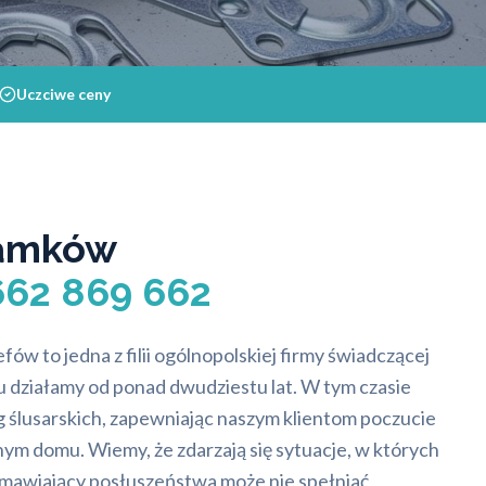
Uczciwe ceny
amków
662 869 662
ów to jedna z filii ogólnopolskiej firmy świadczącej
ku działamy od ponad dwudziestu lat. W tym czasie
g ślusarskich, zapewniając naszym klientom poczucie
m domu. Wiemy, że zdarzają się sytuacje, w których
mawiający posłuszeństwa może nie spełniać