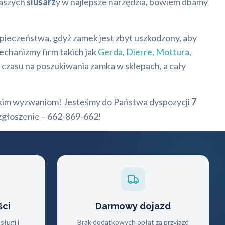
naszych
ślusarz
y w najlepsze narzędzia, bowiem dbamy
pieczeństwa, gdyż zamek jest zbyt uszkodzony, aby
echanizmy firm takich jak
Gerda
,
Dierre
,
Mottura
,
czasu na poszukiwania zamka w sklepach, a cały
kim wyzwaniom! Jesteśmy do Państwa dyspozycji
7
zgłoszenie – 662-869-662!
ści
Darmowy dojazd
ługi i
Brak dodatkowych opłat za przyjazd