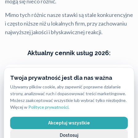
mogą się nieco różnić.
Mimo tych różnic nasze stawki są stale konkurencyjne
i często niższe niż u lokalnych firm, przy zachowaniu
najwyższej jakości i błyskawicznej reakcji.
Aktualny cennik usług 2026:
Usługa ślusarska (bez wykorzystania materiałów)
Twoja prywatność jest dla nas ważna
od 250 PLN do 400 PLN
Używamy plików cookie, aby zapewnić poprawne działanie
strony, analizować ruch i dopasowywać treści marketingowe.
Wkładki średniej klasy bezpieczeństwa
Możesz zaakceptować wszystkie lub wybrać tylko niezbędne.
od 160 PLN do 420 PLN
Więcej w
Polityce prywatności
.
Wkładki najwyższej klasy bezpieczeństwa
Akceptuj wszystkie
od 500 PLN do 1100 PLN
Dostosuj