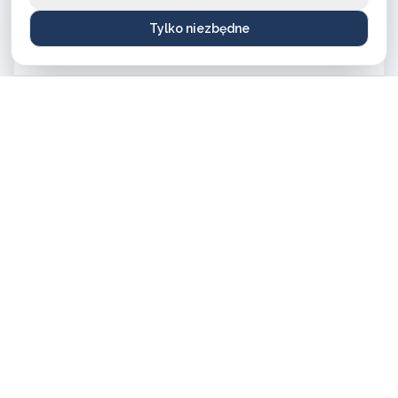
Zamki
Tylko niezbędne
od 60 PLN do 900 PLN
Okucia do drzwi
od 120 PLN do 350 PLN
Klucze specjalistyczne (z kartą bezpieczeństwa)
od 46 PLN do 170 PLN
Klucze zwykłe
od 20 PLN do 90 PLN
Zamki elektroniczne
od 900 PLN do 1500 PLN