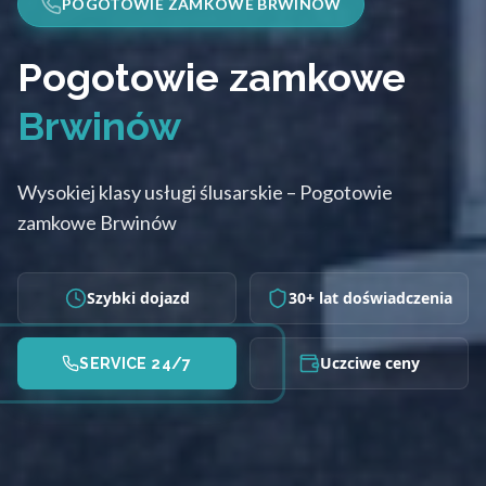
POGOTOWIE ZAMKOWE BRWINÓW
Pogotowie zamkowe
Brwinów
Wysokiej klasy usługi ślusarskie – Pogotowie
zamkowe Brwinów
Szybki dojazd
30+ lat doświadczenia
Uczciwe ceny
SERVICE 24/7