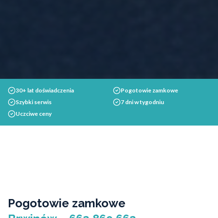
30+ lat doświadczenia
Pogotowie zamkowe
Szybki serwis
7 dni w tygodniu
Uczciwe ceny
Pogotowie zamkowe