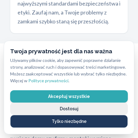
najwyższymi standardami bezpieczeństwa i
etyki. Zaufaj nam, a Twoje problemy z
zamkami szybko staną się przeszłością.
Twoja prywatność jest dla nas ważna
Montaż i Wymiana Zamków
w
Używamy plików cookie, aby zapewnić poprawne działanie
Gdańsku Nowym Porcie
strony, analizować ruch i dopasowywać treści marketingowe.
Możesz zaakceptować wszystkie lub wybrać tylko niezbędne.
Więcej w
Polityce prywatności
.
Bezpieczeństwo Twojego mienia to nasz
priorytet. Dlatego oferujemy szeroki zakres
Akceptuj wszystkie
usług związanych z
montażem i wymianą zamków
.
Dostosuj
Jeśli przeprowadzasz się do nowego miejsca w
Nowym Porcie, zgubiłeś klucze, lub po prostu
Tylko niezbędne
chcesz zwiększyć poziom bezpieczeństwa