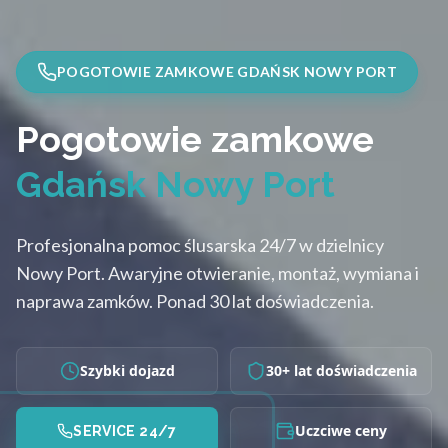
POGOTOWIE ZAMKOWE GDAŃSK NOWY PORT
Pogotowie zamkowe
Gdańsk Nowy Port
Profesjonalna pomoc ślusarska 24/7 w dzielnicy
Nowy Port. Awaryjne otwieranie, montaż, wymiana i
naprawa zamków. Ponad 30 lat doświadczenia.
Szybki dojazd
30+ lat doświadczenia
Uczciwe ceny
SERVICE 24/7