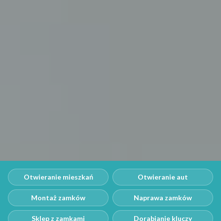
Otwieranie mieszkań
Otwieranie aut
Montaż zamków
Naprawa zamków
Sklep z zamkami
Dorabianie kluczy