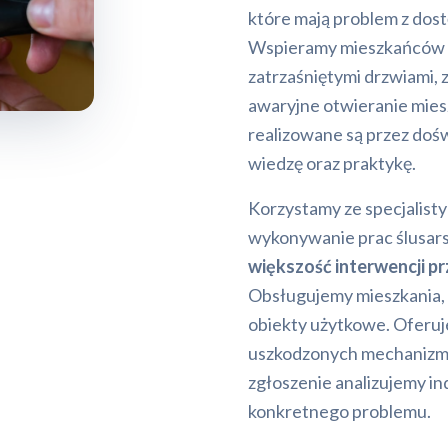
które mają problem z dos
Wspieramy mieszkańców te
zatrzaśniętymi drzwiami, 
awaryjne otwieranie mies
realizowane są przez do
wiedzę oraz praktykę.
Korzystamy ze specjalist
wykonywanie prac ślusar
większość interwencji p
Obsługujemy mieszkania, 
obiekty użytkowe. Oferu
uszkodzonych mechanizm
zgłoszenie analizujemy in
konkretnego problemu.