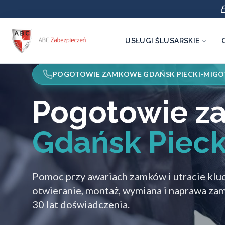
USŁUGI ŚLUSARSKIE
POGOTOWIE ZAMKOWE GDAŃSK PIECKI-MIG
Pogotowie 
Gdańsk Piec
Pomoc przy awariach zamków i utracie klu
otwieranie, montaż, wymiana i naprawa za
30 lat doświadczenia.