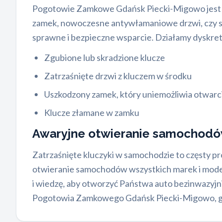
Pogotowie Zamkowe Gdańsk Piecki-Migowo jest pod 
zamek, nowoczesne antywłamaniowe drzwi, czy sk
sprawne i bezpieczne wsparcie. Działamy dyskre
Zgubione lub skradzione klucze
Zatrzaśnięte drzwi z kluczem w środku
Uszkodzony zamek, który uniemożliwia otwarc
Klucze złamane w zamku
Awaryjne otwieranie samochodó
Zatrzaśnięte kluczyki w samochodzie to częsty 
otwieranie samochodów wszystkich marek i modeli,
i wiedzę, aby otworzyć Państwa auto bezinwazyjn
Pogotowia Zamkowego Gdańsk Piecki-Migowo, gdz