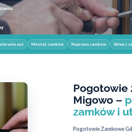
czenia
ny
ieranie aut
Montaż zamków
Naprawa zamków
Sklep z 
Pogotowie 
Migowo –
p
zamków i ut
Pogotowie Zamkowe Gd