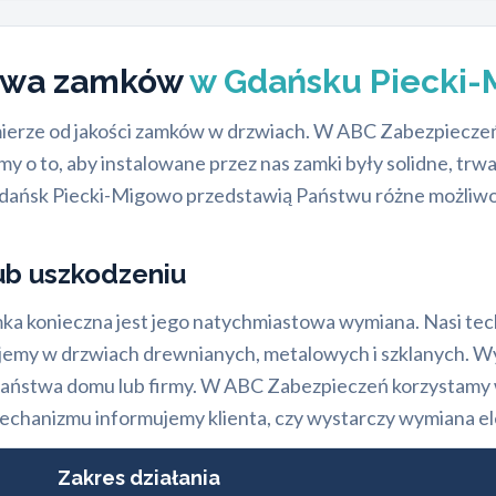
rawa zamków
w Gdańsku Piecki
ierze od jakości zamków w drzwiach. W ABC Zabezpieczeń 
y o to, aby instalowane przez nas zamki były solidne, tr
ańsk Piecki-Migowo przedstawią Państwu różne możliwoś
b uszkodzeniu
ka konieczna jest jego natychmiastowa wymiana. Nasi tech
jemy w drzwiach drewnianych, metalowych i szklanych. Wy
Państwa domu lub firmy. W ABC Zabezpieczeń korzystamy
hanizmu informujemy klienta, czy wystarczy wymiana ele
Zakres działania