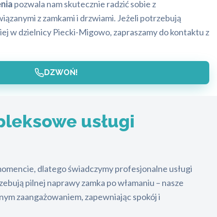
nia
pozwala nam skutecznie radzić sobie z
ązanymi z zamkami i drzwiami. Jeżeli potrzebują
ej w dzielnicy Piecki-Migowo, zapraszamy do kontaktu z
DZWOŃ!
leksowe usługi
momencie, dlatego świadczymy profesjonalne usługi
trzebują pilnej naprawy zamka po włamaniu – nasze
łnym zaangażowaniem, zapewniając spokój i