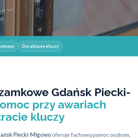
zamkami
Dorabianie kluczy
zamkowe Gdańsk Piecki-
omoc przy awariach
racie kluczy
ańsk Piecki-Migowo
oferuje fachową pomoc osobom,