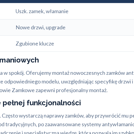
Uszk. zamek, włamanie
Nowe drzwi, upgrade
Zgubione klucze
amaniowych
ja w spokój. Oferujemy montaż nowoczesnych zamków ant
 odpowiedniego modelu, uwzględniając specyfikę drzwi i
towie Zamkowe zapewni profesjonalny montaż.
pełnej funkcjonalności
a. Często wystarczą naprawy zamków, aby przywrócić mu 
 od tradycyjnych, po zaawansowane systemy antywłamanio
iadczenie i specjalistyczną wiedzę, która pozwala im szyb