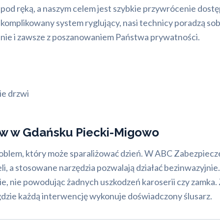
ręką, a naszym celem jest szybkie przywrócenie dostępu d
omplikowany system ryglujący, nasi technicy poradzą sob
tnie i zawsze z poszanowaniem Państwa prywatności.
ie drzwi
w w Gdańsku Piecki-Migowo
problem, który może sparaliżować dzień. W ABC Zabezpiec
 a stosowane narzędzia pozwalają działać bezinwazyjnie. 
ie, nie powodując żadnych uszkodzeń karoserii czy zamka
ie każdą interwencję wykonuje doświadczony ślusarz.