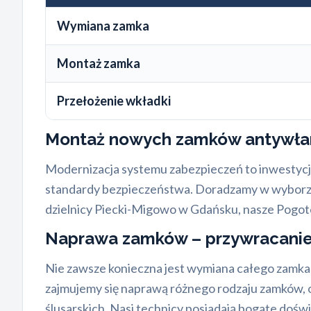
Wymiana zamka
Montaż zamka
Przełożenie wkładki
Montaż nowych zamków antywł
Modernizacja systemu zabezpieczeń to inwestyc
standardy bezpieczeństwa. Doradzamy w wyborze
dzielnicy Piecki-Migowo w Gdańsku, nasze Pogo
Naprawa zamków – przywracanie 
Nie zawsze konieczna jest wymiana całego zamk
zajmujemy się naprawą różnego rodzaju zamków,
ślusarskich. Nasi technicy posiadają bogate dośw