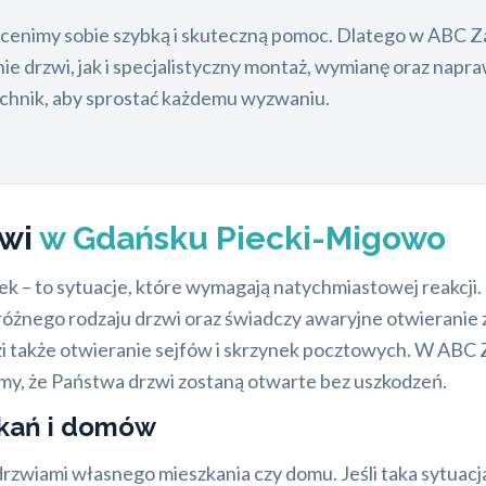
e cenimy sobie szybką i skuteczną pomoc. Dlatego w ABC
ie drzwi, jak i specjalistyczny montaż, wymianę oraz napr
technik, aby sprostać każdemu wyzwaniu.
zwi
w Gdańsku Piecki-Migowo
mek – to sytuacje, które wymagają natychmiastowej reakc
różnego rodzaju drzwi oraz świadczy awaryjne otwieranie 
i także otwieranie sejfów i skrzynek pocztowych. W ABC Z
y, że Państwa drzwi zostaną otwarte bez uszkodzeń.
zkań i domów
 drzwiami własnego mieszkania czy domu. Jeśli taka sytuacj