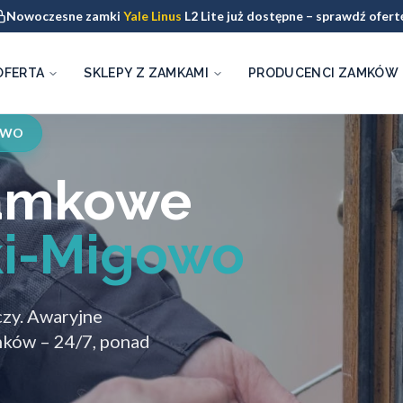
Nowoczesne zamki
Yale Linus
L2 Lite już dostępne – sprawdź ofert
OFERTA
SKLEPY Z ZAMKAMI
PRODUCENCI ZAMKÓW
OWO
zamkowe
ki-Migowo
czy. Awaryjne
mków – 24/7, ponad