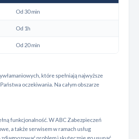
Od 30 min
Od 1h
Od 20 min
ywłamaniowych, które spełniają najwyższe
 Państwa oczekiwania. Na całym obszarze
pełną funkcjonalność. W ABC Zabezpieczeń
we, a także serwisem w ramach usług
ko zdiagnozować problem i skutecznie go usunąć.