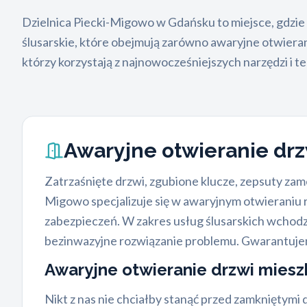
Dzielnica Piecki-Migowo w Gdańsku to miejsce, gdzi
ślusarskie, które obejmują zarówno awaryjne otwieran
którzy korzystają z najnowocześniejszych narzędzi i 
Awaryjne otwieranie dr
Zatrzaśnięte drzwi, zgubione klucze, zepsuty za
Migowo specjalizuje się w awaryjnym otwieraniu 
zabezpieczeń. W zakres usług ślusarskich wchodz
bezinwazyjne rozwiązanie problemu. Gwarantujem
Awaryjne otwieranie drzwi mies
Nikt z nas nie chciałby stanąć przed zamkniętymi