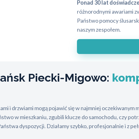
Ponad 30 lat doświadcze
różnorodnymi awariami zwi
Państwo pomocy ślusarski
naszym zespołem.
ańsk Piecki-Migowo:
komp
ami i drzwiami mogą pojawić się w najmniej oczekiwanym 
Państwo w mieszkaniu, zgubili klucze do samochodu, czy po
stwa dyspozycji. Działamy szybko, profesjonalnie i z pe