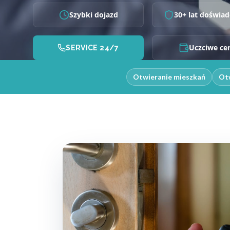
Szybki dojazd
30+ lat doświad
Uczciwe ce
SERVICE 24/7
Otwieranie mieszkań
Otw