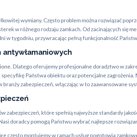
łkowitej wymiany. Często problem można rozwiązać poprze
sterek w różnego rodzaju zamkach. Od zacinających się 
dni w tygodniu, przywracając pełną funkcjonalność Państw
eń antywłamaniowych
ione. Dlatego oferujemy profesjonalne doradztwo w za
 specyfikę Państwa obiektu oraz potencjalne zagrożenia. 
w branży zabezpieczeń, włączając w to zaawansowane syst
zpieczeń
w zabezpieczeń, które spełnią najwyższe standardy jakośc
Nasi doradcy pomogą Państwu wybrać najlepsze rozwiązan
óre często montujemy w ramach usług pogotowia zamkowe