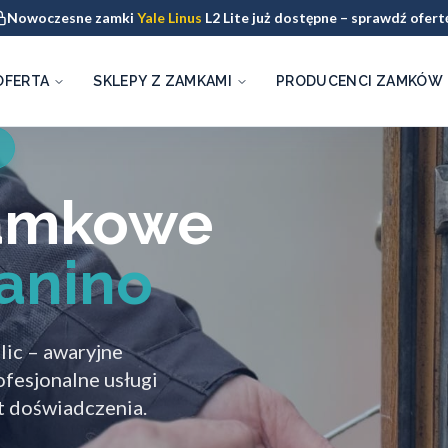
Nowoczesne zamki
Yale Linus
L2 Lite już dostępne – sprawdź ofert
OFERTA
SKLEPY Z ZAMKAMI
PRODUCENCI ZAMKÓW
zamkowe
anino
lic – awaryjne
fesjonalne usługi
at doświadczenia.