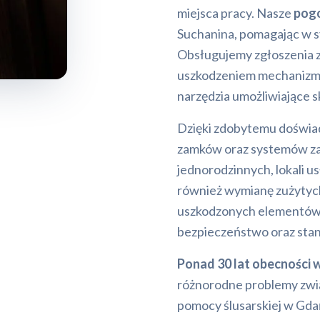
miejsca pracy. Nasze
pog
Suchanina, pomagając w s
Obsługujemy zgłoszenia zw
uszkodzeniem mechanizm
narzędzia umożliwiające
Dzięki zdobytemu doświad
zamków oraz systemów z
jednorodzinnych, lokali 
również wymianę zużytyc
uszkodzonych elementów. 
bezpieczeństwo oraz stan
Ponad 30 lat obecności 
różnorodne problemy zwią
pomocy ślusarskiej w Gda