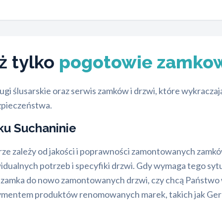
ż tylko
pogotowie zamko
ugi ślusarskie oraz serwis zamków i drzwi, które wykracz
zpieczeństwa.
u Suchaninie
ze zależy od jakości i poprawności zamontowanych zamkó
ualnych potrzeb i specyfiki drzwi. Gdy wymaga tego sytua
o zamka do nowo zamontowanych drzwi, czy chcą Państwo 
ymentem produktów renomowanych marek, takich jak Gerda,