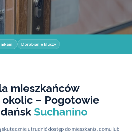
zamkami
Dorabianie kluczy
la mieszkańców
 okolic – Pogotowie
Gdańsk
Suchanino
skutecznie utrudnić dostęp do mieszkania, domu lub