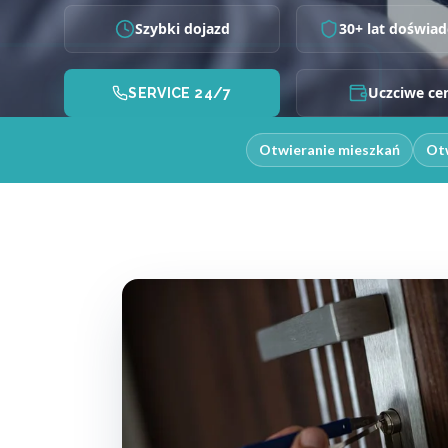
Szybki dojazd
30+ lat doświad
Uczciwe ce
SERVICE 24/7
Otwieranie mieszkań
Otw