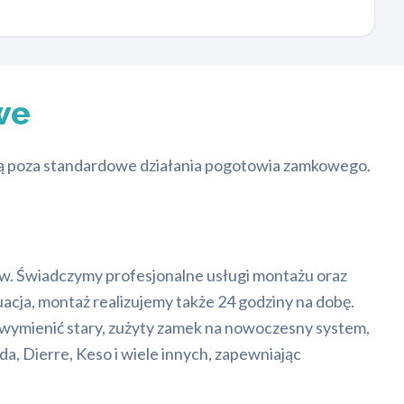
we
ają poza standardowe działania pogotowia zamkowego.
w. Świadczymy profesjonalne usługi montażu oraz
cja, montaż realizujemy także 24 godziny na dobę.
wymienić stary, zużyty zamek na nowoczesny system,
 Dierre, Keso i wiele innych, zapewniając