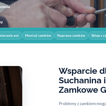
czenia
ny
ieranie aut
Montaż zamków
Naprawa zamków
Sklep z 
Wsparcie d
Suchanina i
Zamkowe 
Problemy z zamkiem mogą 