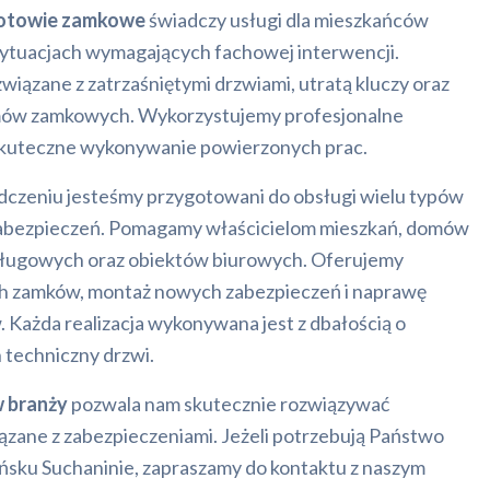
otowie zamkowe
świadczy usługi dla mieszkańców
ytuacjach wymagających fachowej interwencji.
iązane z zatrzaśniętymi drzwiami, utratą kluczy oraz
ów zamkowych. Wykorzystujemy profesjonalne
 skuteczne wykonywanie powierzonych prac.
czeniu jesteśmy przygotowani do obsługi wielu typów
abezpieczeń. Pomagamy właścicielom mieszkań, domów
usługowych oraz obiektów biurowych. Oferujemy
h zamków, montaż nowych zabezpieczeń i naprawę
Każda realizacja wykonywana jest z dbałością o
 techniczny drzwi.
w branży
pozwala nam skutecznie rozwiązywać
zane z zabezpieczeniami. Jeżeli potrzebują Państwo
ńsku Suchaninie, zapraszamy do kontaktu z naszym