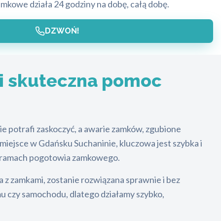
kowe działa 24 godziny na dobę, całą dobę.
DZWOŃ!
 i skuteczna pomoc
ie potrafi zaskoczyć, a awarie zamków, zgubione
 miejsce w Gdańsku Suchaninie, kluczowa jest szybka i
w ramach pogotowia zamkowego.
 z zamkami, zostanie rozwiązana sprawnie i bez
mu czy samochodu, dlatego działamy szybko,