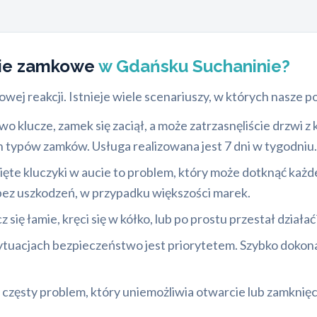
wie zamkowe
w Gdańsku Suchaninie?
ej reakcji. Istnieje wiele scenariuszy, w których nasze 
o klucze, zamek się zaciął, a może zatrzasnęliście drzwi z 
 typów zamków. Usługa realizowana jest 7 dni w tygodniu.
ęte kluczyki w aucie to problem, który może dotknąć każ
bez uszkodzeń, w przypadku większości marek.
z się łamie, kręci się w kółko, lub po prostu przestał dział
ytuacjach bezpieczeństwo jest priorytetem. Szybko doko
częsty problem, który uniemożliwia otwarcie lub zamknięc