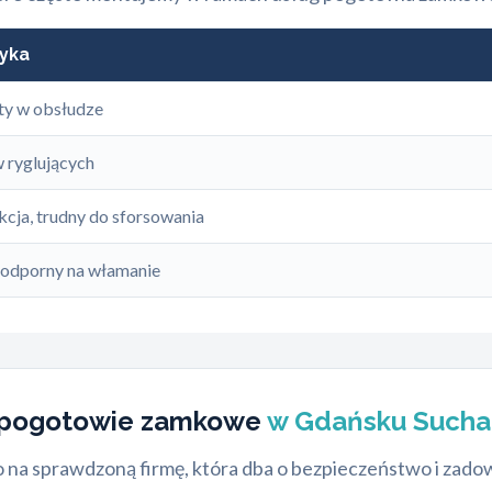
yka
sty w obsłudze
 ryglujących
kcja, trudny do sforsowania
 odporny na włamanie
e pogotowie zamkowe
w Gdańsku Sucha
o na sprawdzoną firmę, która dba o bezpieczeństwo i zadow