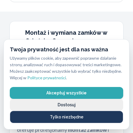
Montaż i wymiana zamków w
Gdańsku Osowej –
bezpieczeństwo Twojego
Twoja prywatność jest dla nas ważna
domu
Używamy plików cookie, aby zapewnić poprawne działanie
strony, analizować ruch i dopasowywać treści marketingowe.
Bezpieczeństwo bliskich i mienia to
Możesz zaakceptować wszystkie lub wybrać tylko niezbędne.
priorytet. Dlatego tak ważny jest sprawny i
Więcej w
Polityce prywatności
.
solidny zamek. Jeśli Twój zamek szwankuje,
Akceptuj wszystkie
jest stary, uszkodzony, a może chcesz
podnieść poziom bezpieczeństwa w swoim
Dostosuj
domu czy firmie – zadzwoń do nas!
Tylko niezbędne
Pogotowie zamkowe Gdańsk Osowa
oferuje profesjonalny
montaż zamków
i