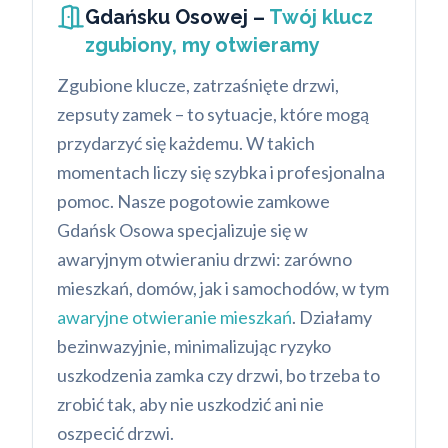
Gdańsku Osowej –
Twój klucz
zgubiony, my otwieramy
Zgubione klucze, zatrzaśnięte drzwi,
zepsuty zamek – to sytuacje, które mogą
przydarzyć się każdemu. W takich
momentach liczy się szybka i profesjonalna
pomoc. Nasze pogotowie zamkowe
Gdańsk Osowa specjalizuje się w
awaryjnym otwieraniu drzwi: zarówno
mieszkań, domów, jak i samochodów, w tym
awaryjne otwieranie mieszkań
. Działamy
bezinwazyjnie, minimalizując ryzyko
uszkodzenia zamka czy drzwi, bo trzeba to
zrobić tak, aby nie uszkodzić ani nie
oszpecić drzwi.