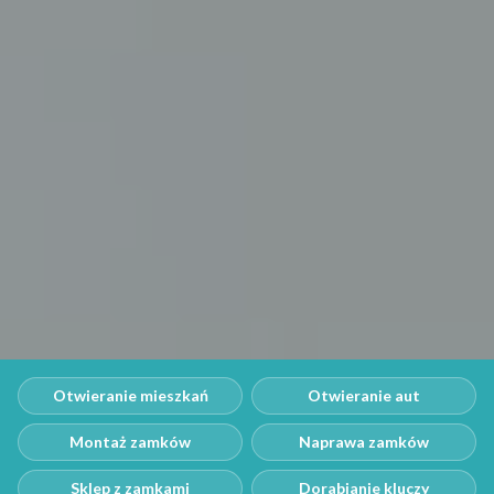
Otwieranie mieszkań
Otwieranie aut
Montaż zamków
Naprawa zamków
Sklep z zamkami
Dorabianie kluczy