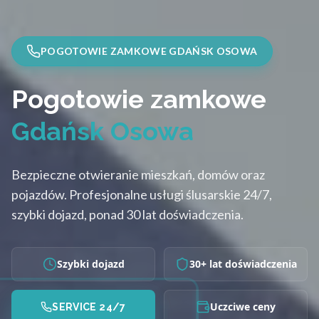
POGOTOWIE ZAMKOWE GDAŃSK OSOWA
Pogotowie zamkowe
Gdańsk Osowa
Bezpieczne otwieranie mieszkań, domów oraz
pojazdów. Profesjonalne usługi ślusarskie 24/7,
szybki dojazd, ponad 30 lat doświadczenia.
Szybki dojazd
30+ lat doświadczenia
Uczciwe ceny
SERVICE 24/7