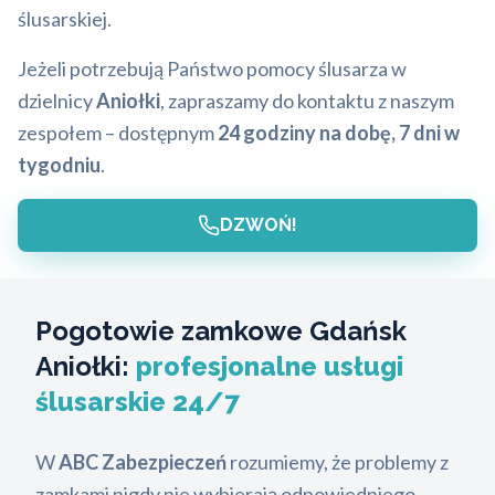
ślusarskiej.
Jeżeli potrzebują Państwo pomocy ślusarza w
dzielnicy
Aniołki
, zapraszamy do kontaktu z naszym
zespołem – dostępnym
24 godziny na dobę, 7 dni w
tygodniu
.
DZWOŃ!
Pogotowie zamkowe Gdańsk
Aniołki:
profesjonalne usługi
ślusarskie 24/7
W
ABC Zabezpieczeń
rozumiemy, że problemy z
zamkami nigdy nie wybierają odpowiedniego