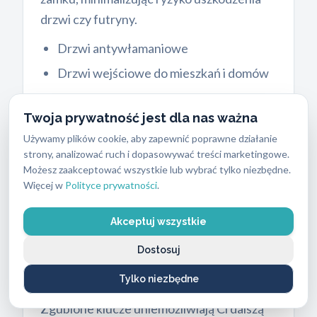
drzwi czy futryny.
Drzwi antywłamaniowe
Drzwi wejściowe do mieszkań i domów
Drzwi wewnętrzne
Twoja prywatność jest dla nas ważna
Zamki garażowe i bramy
Używamy plików cookie, aby zapewnić poprawne działanie
Skrzynki pocztowe, kasetki, sejfy
strony, analizować ruch i dopasowywać treści marketingowe.
Możesz zaakceptować wszystkie lub wybrać tylko niezbędne.
Więcej w
Polityce prywatności
.
Awaryjne otwieranie
Akceptuj wszystkie
samochodów w Gdańsku
Dostosuj
Aniołki
Tylko niezbędne
Zatrzasnąłeś kluczyki w samochodzie?
Zgubione klucze uniemożliwiają Ci dalszą