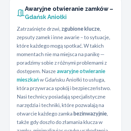
Awaryjne otwieranie zamków –
Gdańsk Aniołki
Zatrzaśnięte drzwi,
zgubione klucze
,
zepsuty zamek i inne awarie – to sytuacje,
które każdego mogą spotkać. W takich
momentach nie ma miejsca na panikę —
poradzimy sobie z różnymi problemami z
dostępem. Nasze
awaryjne otwieranie
mieszkań
w Gdańsku Aniołki to usługa,
która przywraca spokój i bezpieczeństwo.
Nasi technicy posiadają specjalistyczne
narzędzia i techniki, które pozwalają na
otwarcie każdego zamka
bezinwazyjnie
,
także gdy doszło do złamania klucza w
zamku, minimalizując ryzyko uszkodzenia