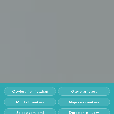
Otwieranie mieszkań
Otwieranie aut
Montaż zamków
Naprawa zamków
Sklep z zamkami
Dorabianie kluczy