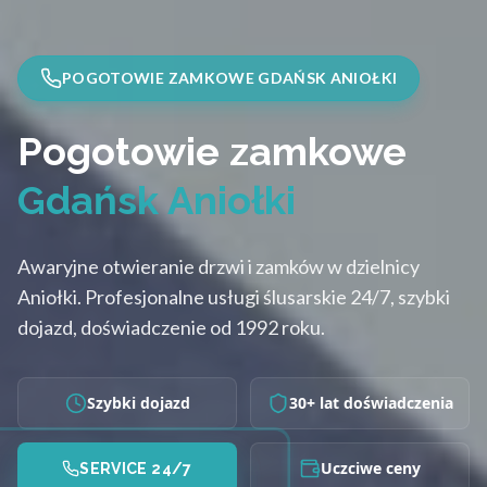
POGOTOWIE ZAMKOWE GDAŃSK ANIOŁKI
Pogotowie zamkowe
Gdańsk Aniołki
Awaryjne otwieranie drzwi i zamków w dzielnicy
Aniołki. Profesjonalne usługi ślusarskie 24/7, szybki
dojazd, doświadczenie od 1992 roku.
Szybki dojazd
30+ lat doświadczenia
Uczciwe ceny
SERVICE 24/7