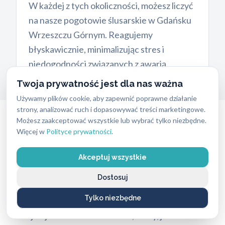
W każdej z tych okoliczności, możesz liczyć
na nasze pogotowie ślusarskie w Gdańsku
Wrzeszczu Górnym. Reagujemy
błyskawicznie, minimalizując stres i
niedogodności związanych z awarią.
Twoja prywatność jest dla nas ważna
Używamy plików cookie, aby zapewnić poprawne działanie
strony, analizować ruch i dopasowywać treści marketingowe.
Możesz zaakceptować wszystkie lub wybrać tylko niezbędne.
Awaryjne otwieranie drzwi –
Gdańsk
Więcej w
Polityce prywatności
.
Wrzeszcz Górny
Utracone klucze, zatrzaśnięte drzwi, zepsuty
Akceptuj wszystkie
zamek – to sytuacje, które mogą skutecznie
Dostosuj
pokrzyżować plany i wywołać niemały stres.
Tylko niezbędne
Nasza usługa awaryjnego otwierania drzwi
obejmuje zarówno mieszkania, domy, jak i