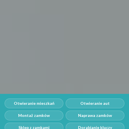
Otwieranie mieszkań
Otwieranie aut
Montaż zamków
Naprawa zamków
Sklep z zamkami
Dorabianie kluczy