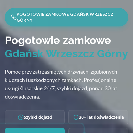
POGOTOWIE ZAMKOWE GDAŃSK WRZESZCZ
GÓRNY
Pogotowie zamkowe
Gdańsk Wrzeszcz Górny
Pomoc przy zatrzaśniętych drzwiach, zgubionych
kluczach i uszkodzonych zamkach. Profesjonalne
usługi ślusarskie 24/7, szybki dojazd, ponad 30 lat
doświadczenia.
Szybki dojazd
30+ lat doświadczenia