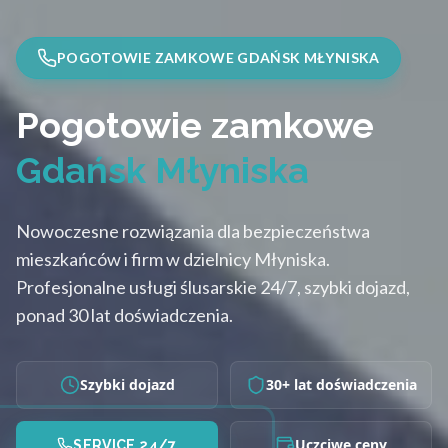
POGOTOWIE ZAMKOWE GDAŃSK MŁYNISKA
Pogotowie zamkowe
Gdańsk Młyniska
Nowoczesne rozwiązania dla bezpieczeństwa
mieszkańców i firm w dzielnicy Młyniska.
Profesjonalne usługi ślusarskie 24/7, szybki dojazd,
ponad 30 lat doświadczenia.
Szybki dojazd
30+ lat doświadczenia
Uczciwe ceny
SERVICE 24/7