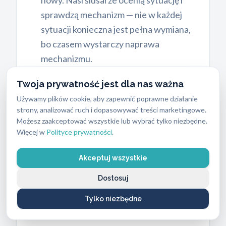
nowy. Nasi ślusarze ocenią sytuację i
sprawdzą mechanizm — nie w każdej
sytuacji konieczna jest pełna wymiana,
bo czasem wystarczy naprawa
mechanizmu.
Problemy z kluczami:
zagubione klucze,
Twoja prywatność jest dla nas ważna
uszkodzone klucze – pomożemy
Używamy plików cookie, aby zapewnić poprawne działanie
zarówno w otwarciu drzwi, jak i w
strony, analizować ruch i dopasowywać treści marketingowe.
dorobieniu nowych kluczy.
Możesz zaakceptować wszystkie lub wybrać tylko niezbędne.
Więcej w
Polityce prywatności
.
Każda z tych sytuacji wymaga
indywidualnego podejścia i dużej precyzji.
Akceptuj wszystkie
Dzięki naszemu doświadczeniu i
Dostosuj
specjalistycznym narzędziom
Tylko niezbędne
gwarantujemy fachowe wykonanie
każdego zlecenia.