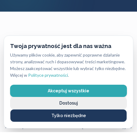
CENNIK USŁUG
Twoja prywatność jest dla nas ważna
Ile zapłacisz
za naszą pomoc?
Używamy plików cookie, aby zapewnić poprawne działanie
strony, analizować ruch i dopasowywać treści marketingowe.
Możesz zaakceptować wszystkie lub wybrać tylko niezbędne.
Ceny naszych usług ślusarskich są zawsze ustalane
Więcej w
Polityce prywatności
.
uczciwie i przejrzyście — bez ukrytych kosztów i
nieprzyjemnych niespodzianek. Dokładny koszt
Akceptuj wszystkie
zależy od rodzaju usługi, pory dnia oraz lokalizacji,
dlatego warto pamiętać, że w różnych miastach ceny
Dostosuj
mogą się nieco różnić.
Tylko niezbędne
Mimo tych różnic nasze stawki są stale konkurencyjne
i często niższe niż u lokalnych firm, przy zachowaniu