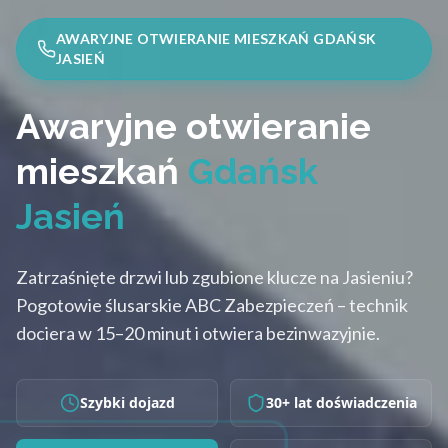
AWARYJNE OTWIERANIE MIESZKAŃ GDAŃSK
JASIEŃ
Awaryjne otwieranie
mieszkań
Gdańsk
Jasień
Zatrzaśnięte drzwi lub zgubione klucze na Jasieniu?
Pogotowie ślusarskie ABC Zabezpieczeń – technik
dociera w 15–20 minut i otwiera bezinwazyjnie.
Szybki dojazd
30+ lat doświadczenia