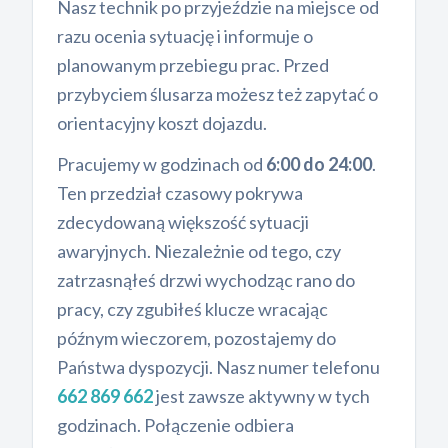
Nasz technik po przyjeździe na miejsce od
razu ocenia sytuację i informuje o
planowanym przebiegu prac. Przed
przybyciem ślusarza możesz też zapytać o
orientacyjny koszt dojazdu.
Pracujemy w godzinach od
6:00 do 24:00
.
Ten przedział czasowy pokrywa
zdecydowaną większość sytuacji
awaryjnych. Niezależnie od tego, czy
zatrzasnąłeś drzwi wychodząc rano do
pracy, czy zgubiłeś klucze wracając
późnym wieczorem, pozostajemy do
Państwa dyspozycji. Nasz numer telefonu
662 869 662
jest zawsze aktywny w tych
godzinach. Połączenie odbiera