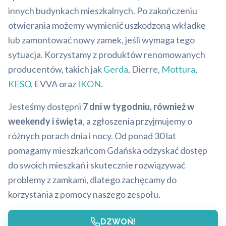
innych budynkach mieszkalnych. Po zakończeniu
otwierania możemy wymienić uszkodzoną wkładkę
lub zamontować nowy zamek, jeśli wymaga tego
sytuacja. Korzystamy z produktów renomowanych
producentów, takich jak
Gerda
, Dierre,
Mottura
,
KESO
, EVVA oraz
IKON
.
Jesteśmy dostępni
7 dni w tygodniu, również w
weekendy i święta
, a zgłoszenia przyjmujemy o
różnych porach dnia i nocy. Od ponad 30 lat
pomagamy mieszkańcom Gdańska odzyskać dostęp
do swoich mieszkań i skutecznie rozwiązywać
problemy z zamkami, dlatego zachęcamy do
korzystania z pomocy naszego zespołu.
DZWOŃ!