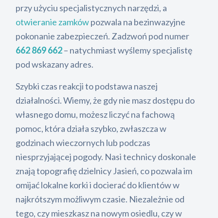
przy użyciu specjalistycznych narzędzi, a
otwieranie zamków
pozwala na bezinwazyjne
pokonanie zabezpieczeń. Zadzwoń pod numer
662 869 662
– natychmiast wyślemy specjalistę
pod wskazany adres.
Szybki czas reakcji to podstawa naszej
działalności. Wiemy, że gdy nie masz dostępu do
własnego domu, możesz liczyć na fachową
pomoc, która działa szybko, zwłaszcza w
godzinach wieczornych lub podczas
niesprzyjającej pogody. Nasi technicy doskonale
znają topografię dzielnicy Jasień, co pozwala im
omijać lokalne korki i docierać do klientów w
najkrótszym możliwym czasie. Niezależnie od
tego, czy mieszkasz na nowym osiedlu, czy w