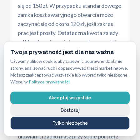
się od 150 zł. W przypadku standardowego
zamka koszt awaryjnego otwarcia może
zaczynać się od około 120 zł, jeśli zakres
prac jest prosty. Ostateczna kwota zależy
od klasy bezpieczeństwa zamka, pory dnia,
stopnia skomplikowania usterki oraz
Twoja prywatność jest dla nas ważna
możliwości doboru rozwiązania do danej
Używamy plików cookie, aby zapewnić poprawne działanie
strony, analizować ruch i dopasowywać treści marketingowe.
sytuacji. Zwykła wkładka bębenkowa
Możesz zaakceptować wszystkie lub wybrać tylko niezbędne.
wymaga mniej czasu i innych narzędzi niż
Więcej w
Polityce prywatności
.
zaawansowany zamek antywłamaniowy.
Technik zawsze podaje dokładną cenę
Akceptuj wszystkie
przed rozpoczęciem pracy, abyś miał pełną
Dostosuj
kontrolę nad wydatkami.
Tylko niezbędne
Rozumiemy, że stojąc przed zamkniętymi
drzwiami, rzadko masz przy sobie portfel z