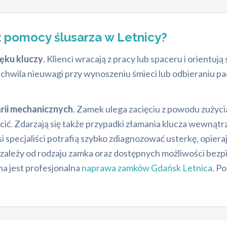
z
pomocy ślusarza w Letnicy?
pęku kluczy
. Klienci wracają z pracy lub spaceru i orientu
chwila nieuwagi przy wynoszeniu śmieci lub odbieraniu pac
rii mechanicznych
. Zamek ulega zacięciu z powodu zużyci
ęcić. Zdarzają się także przypadki złamania klucza wewnątr
 specjaliści potrafią szybko zdiagnozować usterkę, opiera
 zależy od rodzaju zamka oraz dostępnych możliwości bezp
a jest profesjonalna
naprawa zamków Gdańsk Letnica
. P