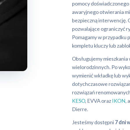
pomocy doświadczonego 
awaryjnego otwierania mi
bezpieczną interwencję.
pozwalające ograniczyć r
Pomagamy w przypadku po
kompletu kluczy lub zab
Obsługujemy mieszkania 
wielorodzinnych. Po wyk
wymienić wkładkę lub wy
dotychczasowe rozwiązani
rozwiązań renomowanych 
KESO
, EVVA oraz
IKON
, 
Dierre.
Jesteśmy dostępni
7 dni 