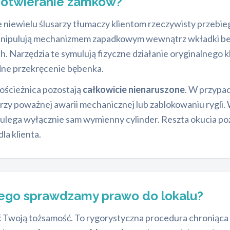
 otwieranie zamków?
e niewielu ślusarzy tłumaczy klientom rzeczywisty przebi
anipulują mechanizmem zapadkowym wewnątrz wkładki bez 
. Narzędzia te symulują fizyczne działanie oryginalnego k
odne przekręcenie bębenka.
 ościeżnica pozostają
całkowicie nienaruszone
. W przypa
 przy poważnej awarii mechanicznej lub zablokowaniu rygl
ulega wyłącznie sam wymienny cylinder. Reszta okucia po
la klienta.
ego sprawdzamy prawo do lokalu?
ić Twoją tożsamość. To rygorystyczna procedura chroniąc