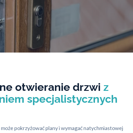
lne otwieranie drzwi
z
niem specjalistycznych
i może pokrzyżować plany i wymagać natychmiastowej