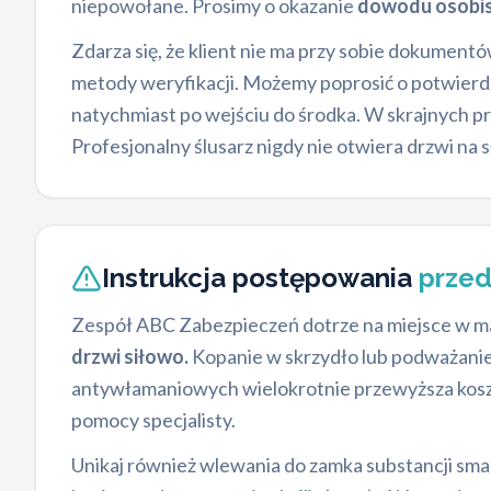
niepowołane. Prosimy o okazanie
dowodu osobis
Zdarza się, że klient nie ma przy sobie dokument
metody weryfikacji. Możemy poprosić o potwierd
natychmiast po wejściu do środka. W skrajnych p
Profesjonalny ślusarz nigdy nie otwiera drzwi na 
Instrukcja postępowania
przed
Zespół ABC Zabezpieczeń dotrze na miejsce w mak
drzwi siłowo.
Kopanie w skrzydło lub podważani
antywłamaniowych wielokrotnie przewyższa koszt s
pomocy specjalisty.
Unikaj również wlewania do zamka substancji smaru