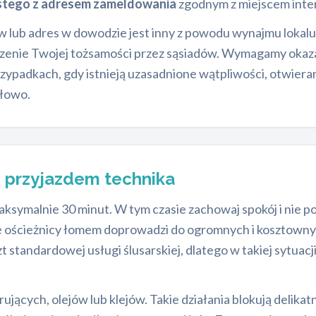
tego z adresem zameldowania
zgodnym z miejscem inte
ów lub adres w dowodzie jest inny z powodu wynajmu lokal
zenie Twojej tożsamości przez sąsiadów. Wymagamy okaza
rzypadkach, gdy istnieją uzasadnione wątpliwości, otwier
słowo.
 przyjazdem technika
symalnie 30 minut. W tym czasie zachowaj spokój i nie 
e ościeżnicy łomem doprowadzi do ogromnych i kosztowny
tandardowej usługi ślusarskiej, dlatego w takiej sytuacji
jących, olejów lub klejów. Takie działania blokują delikat