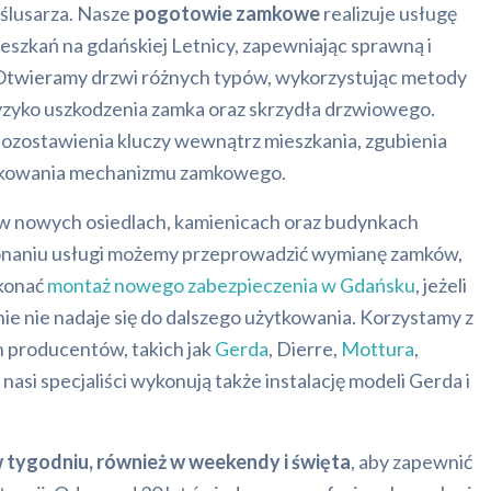
ślusarza. Nasze
pogotowie zamkowe
realizuje usługę
eszkań na gdańskiej Letnicy, zapewniając sprawną i
 Otwieramy drzwi różnych typów, wykorzystując metody
yzyko uszkodzenia zamka oraz skrzydła drzwiowego.
zostawienia kluczy wewnątrz mieszkania, zgubienia
lokowania mechanizmu zamkowego.
w nowych osiedlach, kamienicach oraz budynkach
onaniu usługi możemy przeprowadzić wymianę zamków,
konać
montaż nowego zabezpieczenia w Gdańsku
, jeżeli
e nie nadaje się do dalszego użytkowania. Korzystamy z
producentów, takich jak
Gerda
, Dierre,
Mottura
,
a nasi specjaliści wykonują także instalację modeli Gerda i
w tygodniu, również w weekendy i święta
, aby zapewnić