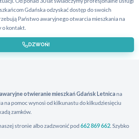
uacji. Od ponad 30 lat świadczymy profesjonalne usługi
ieszkańcom Gdańska odzyskać dostęp do swoich
trzebują Państwo awaryjnego otwarcia mieszkania na
 o kontakt.
DZWOŃ!
awaryjne otwieranie mieszkań Gdańsk Letnica
na
ia na pomoc wynosi od kilkunastu do kilkudziesięciu
okadą zamków.
naszej stronie albo zadzwonić pod
662 869 662
. Szybko