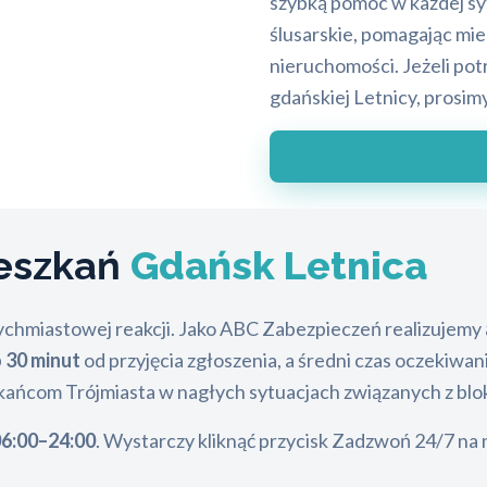
szybką pomoc w każdej syt
ślusarskie, pomagając m
nieruchomości. Jeżeli po
gdańskiej Letnicy, prosimy
ieszkań
Gdańsk Letnica
ychmiastowej reakcji. Jako ABC Zabezpieczeń realizujemy
 30 minut
od przyjęcia zgłoszenia, a średni czas oczekiwan
zkańcom Trójmiasta w nagłych sytuacjach związanych z bl
6:00–24:00
. Wystarczy kliknąć przycisk Zadzwoń 24/7 na 