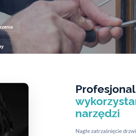
czenia
ny
Profesjona
wykorzysta
narzędzi
Nagłe zatrzaśnięcie drzw