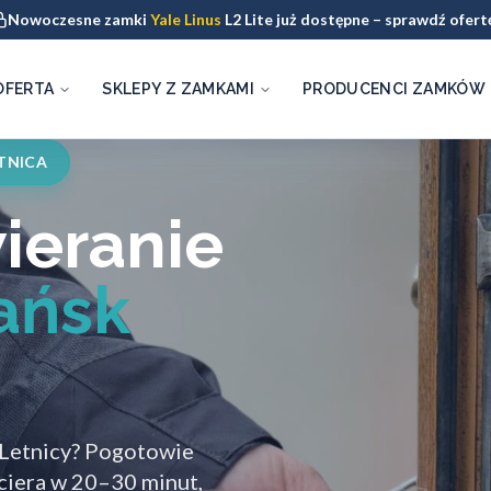
Nowoczesne zamki
Yale Linus
L2 Lite już dostępne – sprawdź ofert
OFERTA
SKLEPY Z ZAMKAMI
PRODUCENCI ZAMKÓW
TNICA
ieranie
ańsk
 Letnicy? Pogotowie
ciera w 20–30 minut,