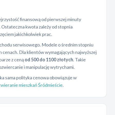
ejrzystość finansową od pierwszej minuty
. Ostateczna kwota zależy od stopnia
ęciem jakichkolwiek prac.
ochodu serwisowego. Modele o średnim stopniu
h cenach. Dla klientów wymagających najwyższej
parze z ceną
od 500 do 1100 złotych
. Takie
zwiercanie i manipulację wytrychami.
Taka sama polityka cenowa obowiązuje w
twieranie mieszkań Śródmieście
.