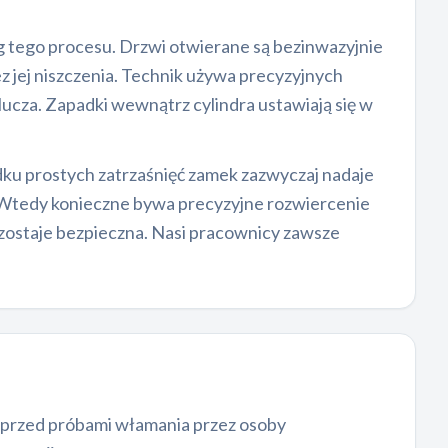
eg tego procesu. Drzwi otwierane są bezinwazyjnie
jej niszczenia. Technik używa precyzyjnych
lucza. Zapadki wewnątrz cylindra ustawiają się w
dku prostych zatrzaśnięć zamek zazwyczaj nadaje
i. Wtedy konieczne bywa precyzyjne rozwiercenie
zostaje bezpieczna. Nasi pracownicy zawsze
a przed próbami włamania przez osoby