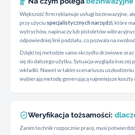
Na czym polega
bezinwazyjne
Większość firm reklamuje usługi bezinwazyjne, al
przy użyciu
specjalistycznych narzędzi
, które m
wytrychów, napinaczy lub pistoletów wibracyjnych
odpowiedniej linii podziału, co pozwala na swob
Dzięki tej metodzie samo skrzydło drzwiowe oraz
się do dalszego użytku. Sytuacja wygląda inaczej
wkładki. Nawet w takim scenariuszu uszkodzeniu 
wybierają metodę generującą najmniejsze koszty d
Weryfikacja tożsamości:
dlacz
Zanim technik rozpocznie pracę, musi potwierdz