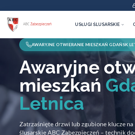
USŁUGI ŚLUSARSKIE
AWARYJNE OTWIERANIE MIESZKAŃ GDAŃSK LE
Awaryjne otw
mieszkań
Gd
Letnica
Zatrzaśnięte drzwi lub zgubione klucze na
ślusarskie ABC Zabezpieczeń – technik do