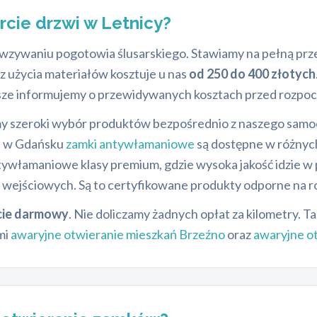
rcie drzwi w Letnicy?
 wzywaniu pogotowia ślusarskiego. Stawiamy na pełną prz
 użycia materiałów kosztuje u nas
od 250 do 400 złotych
ze informujemy o przewidywanych kosztach przed rozpocz
emy szeroki wybór produktów bezpośrednio z naszego sam
 a w Gdańsku
zamki antywłamaniowe
są dostępne w różnyc
włamaniowe klasy premium, gdzie wysoka jakość idzie w 
ejściowych. Są to certyfikowane produkty odporne na ro
cie darmowy
. Nie doliczamy żadnych opłat za kilometry. 
mi
awaryjne otwieranie mieszkań Brzeźno
oraz
awaryjne o