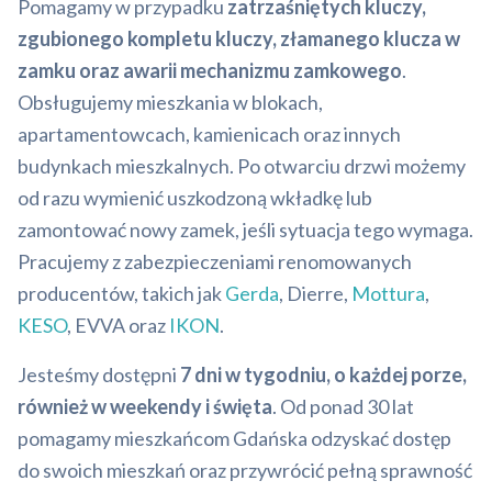
Pomagamy w przypadku
zatrzaśniętych kluczy,
zgubionego kompletu kluczy, złamanego klucza w
zamku oraz awarii mechanizmu zamkowego
.
Obsługujemy mieszkania w blokach,
apartamentowcach, kamienicach oraz innych
budynkach mieszkalnych. Po otwarciu drzwi możemy
od razu wymienić uszkodzoną wkładkę lub
zamontować nowy zamek, jeśli sytuacja tego wymaga.
Pracujemy z zabezpieczeniami renomowanych
producentów, takich jak
Gerda
, Dierre,
Mottura
,
KESO
, EVVA oraz
IKON
.
Jesteśmy dostępni
7 dni w tygodniu, o każdej porze,
również w weekendy i święta
. Od ponad 30 lat
pomagamy mieszkańcom Gdańska odzyskać dostęp
do swoich mieszkań oraz przywrócić pełną sprawność