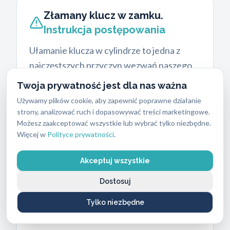
Złamany klucz w zamku.
Instrukcja postępowania
Ułamanie klucza w cylindrze to jedna z
najczęstszych przyczyn wezwań naszego
pogotowia. Najczęściej to efekt
zmęczenia
Twoja prywatność jest dla nas ważna
materiału, używania słabo dociętych
Używamy plików cookie, aby zapewnić poprawne działanie
duplikatów lub braku regularnego
strony, analizować ruch i dopasowywać treści marketingowe.
Możesz zaakceptować wszystkie lub wybrać tylko niezbędne.
smarowania mechanizmu
. Wiele osób
Więcej w
Polityce prywatności
.
próbuje samodzielnie usunąć resztki
metalu za pomocą pęsety, igły czy spinki do
Akceptuj wszystkie
włosów. Takie działanie zazwyczaj
Dostosuj
pogarsza sytuację. Wpychanie ułamanego
fragmentu głębiej do mechanizmu może
Tylko niezbędne
trwale uszkodzić mosiężne zapadki.