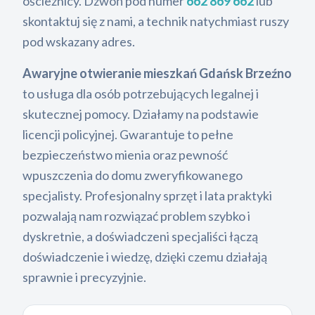
ościeżnicy. Dzwoń pod numer
662 869 662
lub
skontaktuj się z nami, a technik natychmiast ruszy
pod wskazany adres.
Awaryjne otwieranie mieszkań Gdańsk Brzeźno
to usługa dla osób potrzebujących legalnej i
skutecznej pomocy. Działamy na podstawie
licencji policyjnej. Gwarantuje to pełne
bezpieczeństwo mienia oraz pewność
wpuszczenia do domu zweryfikowanego
specjalisty. Profesjonalny sprzęt i lata praktyki
pozwalają nam rozwiązać problem szybko i
dyskretnie, a doświadczeni specjaliści łączą
doświadczenie i wiedzę, dzięki czemu działają
sprawnie i precyzyjnie.