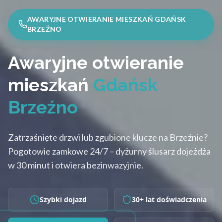
AWARYJNE OTWIERANIE MIESZKAŃ GDAŃSK
BRZEŹNO
Awaryjne otwieranie
mieszkań
Gdańsk
Brzeźno
Zatrzaśnięte drzwi lub zgubione klucze na Brzeźnie?
Pogotowie zamkowe 24/7 – dyżurny ślusarz dojeżdża
w 30 minut i otwiera bezinwazyjnie.
Szybki dojazd
30+ lat doświadczenia