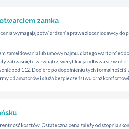
 otwarciem zamka
ecenia wymagają potwierdzenia prawa zleceniodawcy do p
 zameldowania lub umowy najmu, dlatego warto mieć dok
ały zatrzaśnięte wewnątrz, weryfikacja odbywa się w obecn
onić pod 112. Dopiero po dopełnieniu tych formalności ś
firmy od amatorów i służą bezpieczeństwu oraz komfortowi
ańsku
rentność kosztów. Ostateczna cena zależy od stopnia skom