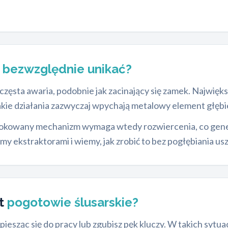
 bezwzględnie unikać?
zęsta awaria, podobnie jak zacinający się zamek. Najwięk
akie działania zazwyczaj wpychają metalowy element głębie
lokowany mechanizm wymaga wtedy rozwiercenia, co gene
y ekstraktorami i wiemy, jak zrobić to bez pogłębiania 
st
pogotowie ślusarskie?
iesząc się do pracy lub zgubisz pęk kluczy. W takich sytua