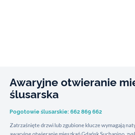
Awaryjne otwieranie m
ślusarska
Pogotowie ślusarskie:
662 869 662
Zatrzaśnięte drzwi lub zgubione klucze wymagają nat
awaryjne otwieranie mieszkań Gdańsk Suchanino, zys