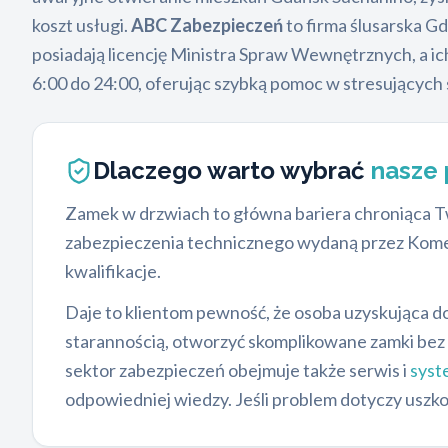
koszt usługi.
ABC Zabezpieczeń
to firma ślusarska Gd
posiadają licencję Ministra Spraw Wewnętrznych, a i
6:00 do 24:00, oferując szybką pomoc w stresujących 
Dlaczego warto wybrać
nasze
Zamek w drzwiach to główna bariera chroniąca T
zabezpieczenia technicznego wydaną przez Komen
kwalifikacje.
Daje to klientom pewność, że osoba uzyskująca do
starannością, otworzyć skomplikowane zamki bez
sektor zabezpieczeń obejmuje także serwis i
syst
odpowiedniej wiedzy. Jeśli problem dotyczy us