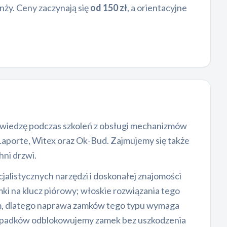
anży. Ceny zaczynają się
od 150 zł
, a orientacyjne
 wiedzę podczas szkoleń z obsługi mechanizmów
 Laporte, Witex oraz Ok-Bud. Zajmujemy się także
ni drzwi.
alistycznych narzędzi i doskonałej znajomości
ki na klucz piórowy; włoskie rozwiązania tego
em, dlatego naprawa zamków tego typu wymaga
rzypadków odblokowujemy zamek bez uszkodzenia