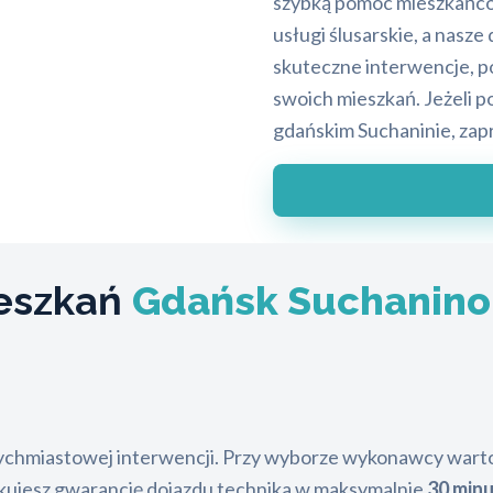
szybką pomoc mieszkańc
usługi ślusarskie, a nasz
skuteczne interwencje, p
swoich mieszkań. Jeżeli 
gdańskim Suchaninie, zap
ieszkań
Gdańsk Suchanino
ychmiastowej interwencji. Przy wyborze wykonawcy warto s
kujesz gwarancję dojazdu technika w maksymalnie
30 min