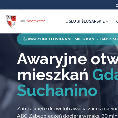
USŁUGI ŚLUSARSKIE
AWARYJNE OTWIERANIE MIESZKAŃ GDAŃSK S
Awaryjne otw
mieszkań
Gd
Suchanino
Zatrzaśnięte drzwi lub awaria zamka na Su
ABC Zabezpieczeń dociera w maks. 30 minu