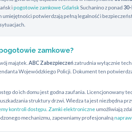
ańsk i
pogotowie zamkowe Gdańsk
Suchanino z ponad
30-
ch umiejętności potwierdzają pełną legalność i bezpiecze
sytuacjach.
 pogotowie zamkowe?
wój majątek.
ABC Zabezpieczeń
zatrudnia wyłącznie tech
danta Wojewódzkiego Policji. Dokument ten potwierdza n
stęp do ich domu jest godna zaufania. Licencjonowany tech
 uszkadzania struktury drzwi. Wiedza ta jest niezbędna
emy kontroli dostępu
.
Zamki elektroniczne
umożliwiają zd
zkodzonego mechanizmu, zapewniamy profesjonalną
napraw