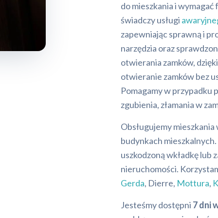
do mieszkania i wymagać 
świadczy usługi
awaryjne
zapewniając sprawną i pr
narzędzia oraz sprawdzon
otwierania zamków, dzię
otwieranie zamków bez usz
Pomagamy w przypadku po
zgubienia, złamania w za
Obsługujemy mieszkania 
budynkach mieszkalnych.
uszkodzoną wkładkę lub 
nieruchomości. Korzysta
Gerda
, Dierre,
Mottura
,
Jesteśmy dostępni
7 dni 