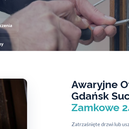
czenia
ny
Awaryjne O
Gdańsk Su
Zamkowe 2
Zatrzaśnięte drzwi lub u