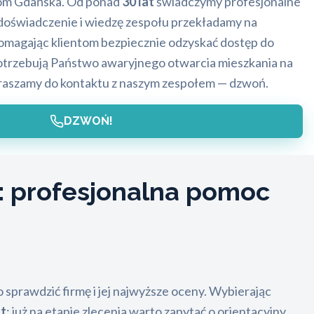
om Gdańska. Od ponad
30 lat
świadczymy profesjonalne
e doświadczenie i wiedzę zespołu przekładamy na
omagając klientom bezpiecznie odzyskać dostęp do
potrzebują Państwo awaryjnego otwarcia mieszkania na
raszamy do kontaktu z naszym zespołem — dzwoń.
DZWOŃ!
: profesjonalna pomoc
prawdzić firmę i jej najwyższe oceny. Wybierając
ut
; już na etapie zlecenia warto zapytać o orientacyjny