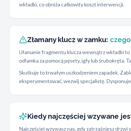
wkładki, co obniża całkowity koszt interwencji.
Złamany klucz w zamku:
czego
Ułamanie fragmentu klucza wewnątrz wkładki to c
odłamka za pomocą pęsety, igły lub śrubokręta. T
Skutkuje to trwałym uszkodzeniem zapadek. Zab
eksperymentować, wezwij specjalistę. Dysponujem
Kiedy najczęściej wzywane je
Najczęściej wzywasz nas, gdy zatrzaśniesz drzwi sp