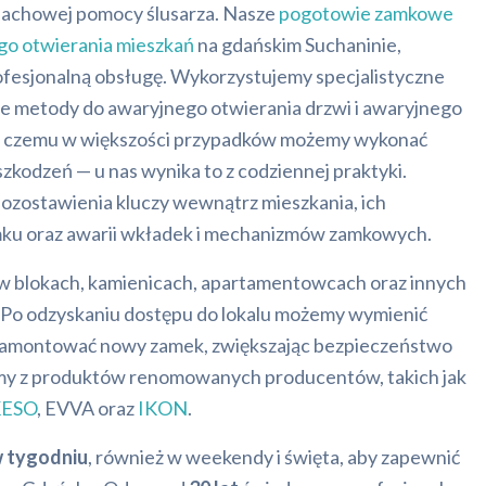
fachowej pomocy ślusarza. Nasze
pogotowie zamkowe
go otwierania mieszkań
na gdańskim Suchaninie,
ofesjonalną obsługę. Wykorzystujemy specjalistyczne
e metody do awaryjnego otwierania drzwi i awaryjnego
ki czemu w większości przypadków możemy wykonać
kodzeń — u nas wynika to z codziennej praktyki.
zostawienia kluczy wewnątrz mieszkania, ich
mku oraz awarii wkładek i mechanizmów zamkowych.
w blokach, kamienicach, apartamentowcach oraz innych
 Po odzyskaniu dostępu do lokalu możemy wymienić
zamontować nowy zamek, zwiększając bezpieczeństwo
my z produktów renomowanych producentów, takich jak
KESO
, EVVA oraz
IKON
.
w tygodniu
, również w weekendy i święta, aby zapewnić