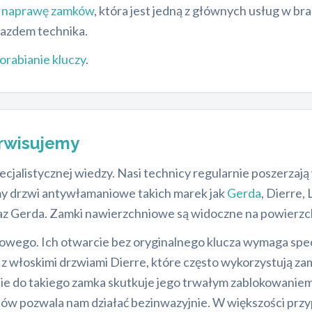
ż
naprawę zamków
, która jest jedną z głównych usług w br
jazdem technika.
orabianie kluczy
.
erwisujemy
alistycznej wiedzy. Nasi technicy regularnie poszerzają
y drzwi antywłamaniowe takich marek jak
Gerda
, Dierre,
az Gerda. Zamki nawierzchniowe są widoczne na powierzch
owego. Ich otwarcie bez oryginalnego klucza wymaga specj
włoskimi drzwiami Dierre, które często wykorzystują zam
cie do takiego zamka skutkuje jego trwałym zablokowani
tów pozwala nam działać bezinwazyjnie. W większości p