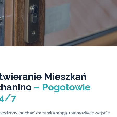
twieranie Mieszkań
chanino
– Pogotowie
4/7
szkodzony mechanizm zamka mogą uniemożliwić wejście