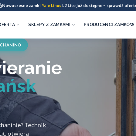
Nowoczesne zamki
Yale Linus
L2 Lite już dostępne – sprawdź ofert
OFERTA
SKLEPY Z ZAMKAMI
PRODUCENCI ZAMKÓW
UCHANINO
ieranie
ańsk
chaninie? Technik
t, otwiera