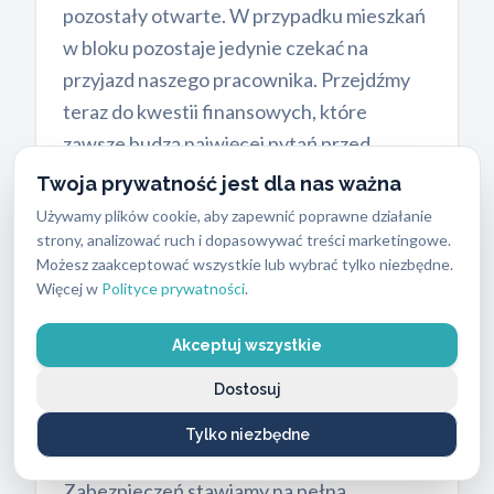
pozostały otwarte. W przypadku mieszkań
w bloku pozostaje jedynie czekać na
przyjazd naszego pracownika. Przejdźmy
teraz do kwestii finansowych, które
zawsze budzą najwięcej pytań przed
wezwaniem pomocy.
Twoja prywatność jest dla nas ważna
Używamy plików cookie, aby zapewnić poprawne działanie
strony, analizować ruch i dopasowywać treści marketingowe.
Możesz zaakceptować wszystkie lub wybrać tylko niezbędne.
Cennik usług: ile kosztuje
Więcej w
Polityce prywatności
.
awaryjne otwieranie mieszkań
Akceptuj wszystkie
Gdańsk Stogi?
Dostosuj
Wielu klientów obawia się ukrytych
kosztów podczas wzywania pomocy
Tylko niezbędne
ślusarskiej w trybie nagłym. W ABC
Zabezpieczeń stawiamy na pełną