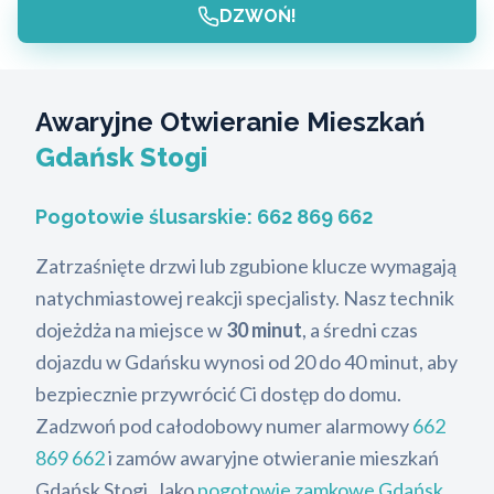
DZWOŃ!
Awaryjne Otwieranie Mieszkań
Gdańsk Stogi
Pogotowie ślusarskie:
662 869 662
Zatrzaśnięte drzwi lub zgubione klucze wymagają
natychmiastowej reakcji specjalisty. Nasz technik
dojeżdża na miejsce w
30 minut
, a średni czas
dojazdu w Gdańsku wynosi od 20 do 40 minut, aby
bezpiecznie przywrócić Ci dostęp do domu.
Zadzwoń pod całodobowy numer alarmowy
662
869 662
i zamów awaryjne otwieranie mieszkań
Gdańsk Stogi. Jako
pogotowie zamkowe Gdańsk