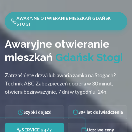
AWARYJNE OTWIERANIE MIESZKAŃ GDAŃSK
STOGI
Awaryjne otwieranie
mieszkań
Gdańsk Stogi
Zatrzaśnięte drzwi lub awaria zamka na Stogach?
Technik ABC Zabezpieczeń dociera w 30 minut,
otwiera bezinwazyjnie, 7 dni w tygodniu, 24h.
Szybki dojazd
30+ lat doświadczenia
Uczciwe ceny
SERVICE 24/7