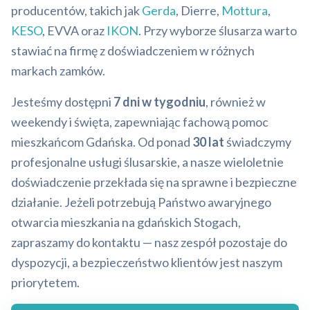
producentów, takich jak
Gerda
, Dierre,
Mottura
,
KESO
, EVVA oraz
IKON
. Przy wyborze ślusarza warto
stawiać na firmę z doświadczeniem w różnych
markach zamków.
Jesteśmy dostępni
7 dni w tygodniu
, również w
weekendy i święta, zapewniając fachową pomoc
mieszkańcom Gdańska. Od ponad
30 lat
świadczymy
profesjonalne usługi ślusarskie, a nasze wieloletnie
doświadczenie przekłada się na sprawne i bezpieczne
działanie. Jeżeli potrzebują Państwo awaryjnego
otwarcia mieszkania na gdańskich Stogach,
zapraszamy do kontaktu — nasz zespół pozostaje do
dyspozycji, a bezpieczeństwo klientów jest naszym
priorytetem.