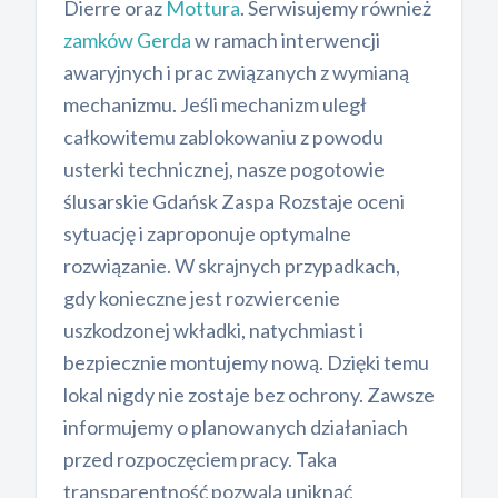
Dierre oraz
Mottura
. Serwisujemy również
zamków Gerda
w ramach interwencji
awaryjnych i prac związanych z wymianą
mechanizmu. Jeśli mechanizm uległ
całkowitemu zablokowaniu z powodu
usterki technicznej, nasze pogotowie
ślusarskie Gdańsk Zaspa Rozstaje oceni
sytuację i zaproponuje optymalne
rozwiązanie. W skrajnych przypadkach,
gdy konieczne jest rozwiercenie
uszkodzonej wkładki, natychmiast i
bezpiecznie montujemy nową. Dzięki temu
lokal nigdy nie zostaje bez ochrony. Zawsze
informujemy o planowanych działaniach
przed rozpoczęciem pracy. Taka
transparentność pozwala uniknąć