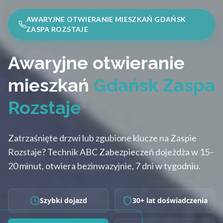
AWARYJNE OTWIERANIE MIESZKAŃ GDAŃSK
ZASPA ROZSTAJE
Awaryjne otwieranie
mieszkań
Gdańsk Zaspa
Rozstaje
Zatrzaśnięte drzwi lub zgubione klucze na Zaspie
Rozstaje? Technik ABC Zabezpieczeń dojeżdża w 15–
20 minut, otwiera bezinwazyjnie, 7 dni w tygodniu.
Szybki dojazd
30+ lat doświadczenia