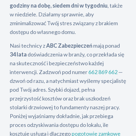
godziny na dobę, siedem dni w tygodniu
, także
w niedziele. Działamy sprawnie, aby
zminimalizować Twój stres związany z brakiem
dostępu do własnego domu.
Nasi technicy z
ABC Zabezpieczeń
mają ponad
34 lata
doświadczenia w branży, co przekłada się
na skuteczność i bezpieczeństwo każdej
interwencji. Zadzwoń pod numer
662 869 662
—
dzwoń od razu, a natychmiast wyślemy specjalistę
pod Twój adres. Szybki dojazd, pełna
przejrzystość kosztów oraz brak uszkodzeń
stolarki drzwiowej to fundamenty naszej pracy.
Poniżej wyjaśniamy dokładnie, jak przebiega
proces odzyskiwania dostępu do lokalu, ile
kosztuje usługa i dlaczego
pogotowie zamkowe