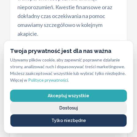
nieporozumień. Kwestie finansowe oraz
dokładny czas oczekiwania na pomoc
omawiamy szczegółowo w kolejnym
akapicie.
Twoja prywatność jest dla nas ważna
Używamy plików cookie, aby zapewnić poprawne działanie
Cennik usług ślusarskich i
strony, analizować ruch i dopasowywać treści marketingowe.
gwarantowany
czas dojazdu
Możesz zaakceptować wszystkie lub wybrać tylko niezbędne.
Więcej w
Polityce prywatności
.
na Zaspę
Wiele firm ukrywa swoje stawki pod
Akceptuj wszystkie
ogólnym hasłem
tanio
, co często prowadzi
Dostosuj
do nieprzyjemnych niespodzianek po
wykonaniu usługi. W
ABC Zabezpieczeń
Tylko niezbędne
stawiamy na jasne zasady finansowe.