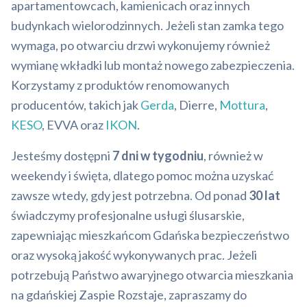
apartamentowcach, kamienicach oraz innych
budynkach wielorodzinnych. Jeżeli stan zamka tego
wymaga, po otwarciu drzwi wykonujemy również
wymianę wkładki lub montaż nowego zabezpieczenia.
Korzystamy z produktów renomowanych
producentów, takich jak
Gerda
, Dierre,
Mottura
,
KESO
, EVVA oraz
IKON
.
Jesteśmy dostępni
7 dni w tygodniu
, również w
weekendy i święta, dlatego pomoc można uzyskać
zawsze wtedy, gdy jest potrzebna. Od ponad
30 lat
świadczymy profesjonalne usługi ślusarskie,
zapewniając mieszkańcom Gdańska bezpieczeństwo
oraz wysoką jakość wykonywanych prac. Jeżeli
potrzebują Państwo awaryjnego otwarcia mieszkania
na gdańskiej Zaspie Rozstaje, zapraszamy do