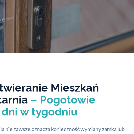
twieranie Mieszkań
tarnia
– Pogotowie
dni w tygodniu
ia nie zawsze oznacza konieczność wymiany zamka lub