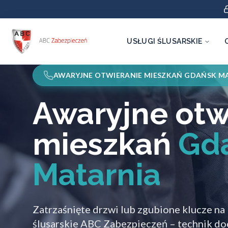
USŁUGI ŚLUSARSKIE
AWARYJNE OTWIERANIE MIESZKAŃ GDAŃSK M
Awaryjne otw
mieszkań
Gd
Matarnia
Zatrzaśnięte drzwi lub zgubione klucze n
ślusarskie ABC Zabezpieczeń – technik doc