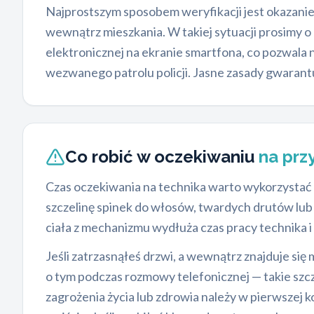
Najprostszym sposobem weryfikacji jest okazani
wewnątrz mieszkania. W takiej sytuacji prosimy 
elektronicznej na ekranie smartfona, co pozwala
wezwanego patrolu policji. Jasne zasady gwarant
Co robić w oczekiwaniu
na prz
Czas oczekiwania na technika warto wykorzystać 
szczelinę spinek do włosów, twardych drutów lu
ciała z mechanizmu wydłuża czas pracy technika i
Jeśli zatrzasnąłeś drzwi, a wewnątrz znajduje si
o tym podczas rozmowy telefonicznej — takie szc
zagrożenia życia lub zdrowia należy w pierwszej