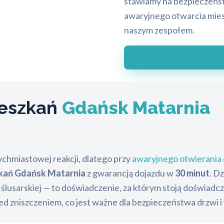
stawiamy na bezpieczeńst
awaryjnego otwarcia mies
naszym zespołem.
ieszkań
Gdańsk Matarnia
chmiastowej reakcji, dlatego przy
awaryjnego otwierania 
zkań Gdańsk Matarnia
z gwarancją dojazdu w
30 minut
. D
 ślusarskiej — to doświadczenie, za którym stoją doświadc
d zniszczeniem, co jest ważne dla bezpieczeństwa drzwi i