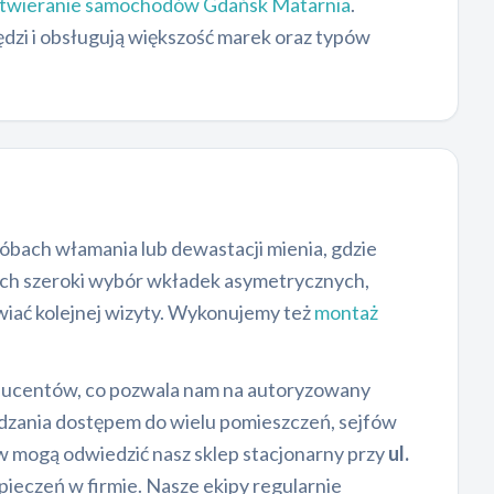
otwieranie samochodów Gdańsk Matarnia
.
ędzi i obsługują większość marek oraz typów
óbach włamania lub dewastacji mienia, gdzie
h szeroki wybór wkładek asymetrycznych,
iać kolejnej wizyty. Wykonujemy też
montaż
ducentów, co pozwala nam na autoryzowany
dzania dostępem do wielu pomieszczeń, sejfów
 mogą odwiedzić nasz sklep stacjonarny przy
ul.
pieczeń w firmie. Nasze ekipy regularnie