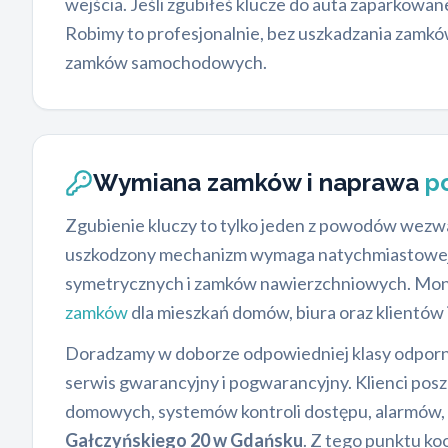
wejścia. Jeśli zgubiłeś klucze do auta zaparkowan
Robimy to profesjonalnie, bez uszkadzania zamkó
zamków samochodowych.
Wymiana zamków i naprawa
p
Zgubienie kluczy to tylko jeden z powodów wezwa
uszkodzony mechanizm wymaga natychmiastowej 
symetrycznych i zamków nawierzchniowych. Montu
zamków
dla mieszkań domów, biura oraz klientów 
Doradzamy w doborze odpowiedniej klasy odporn
serwis gwarancyjny i pogwarancyjny. Klienci p
domowych, systemów kontroli dostępu, alarmów,
Gałczyńskiego 20 w Gdańsku
. Z tego punktu ko