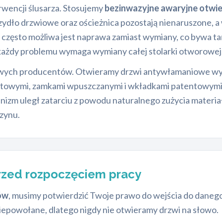
rwencji ślusarza. Stosujemy
bezinwazyjne awaryjne otwie
krzydło drzwiowe oraz ościeżnica pozostają nienaruszone,
rii często możliwa jest naprawa zamiast wymiany, co bywa
ie każdy problemu wymaga wymiany całej stolarki otworowej
łowych producentów. Otwieramy drzwi antywłamaniowe w
ktowymi, zamkami wpuszczanymi i wkładkami patentowymi 
nizm uległ zatarciu z powodu naturalnego zużycia materiał
zynu.
rzed rozpoczęciem pracy
ów
, musimy potwierdzić Twoje prawo do wejścia do danego
iepowołane, dlatego nigdy nie otwieramy drzwi na słowo.