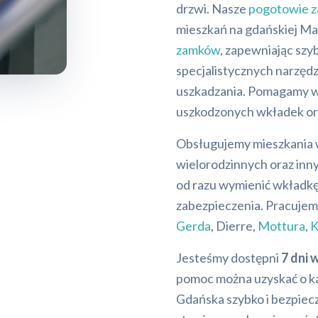
drzwi. Nasze
pogotowie 
mieszkań na gdańskiej Ma
zamków
, zapewniając szy
specjalistycznych narzędz
uszkadzania. Pomagamy w 
uszkodzonych wkładek o
Obsługujemy mieszkania 
wielorodzinnych oraz inn
od razu wymienić wkładkę
zabezpieczenia. Pracuje
Gerda
, Dierre,
Mottura
,
Jesteśmy dostępni
7 dni 
pomoc można uzyskać o k
Gdańska szybko i bezpiec