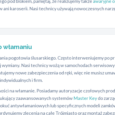
ego pod blokiem, pamiętaj, że realizujemy także
awaryjne 
w ani karoserii. Nasi technicy używają nowoczesnych narz
o włamaniu
nia pogotowia ślusarskiego. Często interweniujemy po pr
wymiany. Nasi technicy wożą w samochodach serwisowyc
jemy nowe zabezpieczenia od ręki, więc nie musisz umaw
indywidualnych i firm.
ości na włamanie. Posiadamy autoryzacje czołowych pro
oszukujący zaawansowanych systemów
Master Key
do zarzą
 okuć antywłamaniowych lub specyficznych modeli zamków
ordynujemy zlecenia na całe Trójmiasto oraz montaż zabez