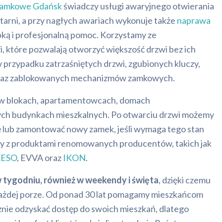
zamkowe Gdańsk
świadczy usługi awaryjnego otwierania
tarni, a przy nagłych awariach wykonuje także
naprawa
bką i profesjonalną pomoc. Korzystamy ze
i, które pozwalają otworzyć większość drzwi bez ich
przypadku zatrzaśniętych drzwi, zgubionych kluczy,
raz zablokowanych mechanizmów zamkowych.
w blokach, apartamentowcach, domach
ych budynkach mieszkalnych. Po otwarciu drzwi możemy
 lub zamontować nowy zamek, jeśli wymaga tego stan
my z produktami renomowanych producentów, takich jak
KESO
, EVVA oraz
IKON
.
w tygodniu, również w weekendy i święta
, dzięki czemu
ażdej porze. Od ponad 30 lat pomagamy mieszkańcom
znie odzyskać dostęp do swoich mieszkań, dlatego