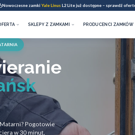
Nowoczesne zamki
Yale Linus
L2 Lite już dostępne – sprawdź ofert
OFERTA
SKLEPY Z ZAMKAMI
PRODUCENCI ZAMKÓW
ATARNIA
ieranie
ańsk
a Matarni? Pogotowie
iera w 30 minut,