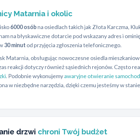
nicy Matarnia i okolic
lisko
6000 osób
na osiedlach takich jak Złota Karczma, Kl
nam na błyskawiczne dotarcie pod wskazany adres i omini
 w
30 minut
od przyjęcia zgłoszenia telefonicznego.
k Matarnia, obsługując nowoczesne osiedla mieszkaniowe,
zas reakcji dotyczy również sąsiednich rejonów. Często re
zki
. Podobnie wykonujemy
awaryjne otwieranie samocho
a w niezbędne narzędzia, dzięki czemu jesteśmy w stanie 
anie drzwi
chroni Twój budżet