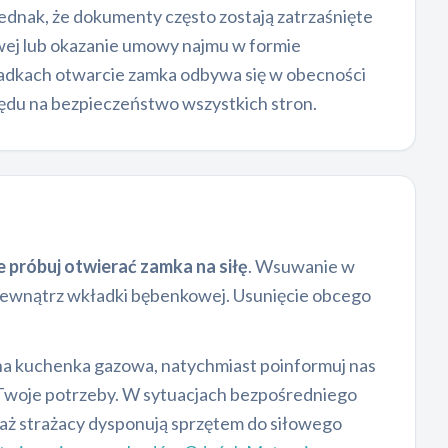
ednak, że dokumenty często zostają zatrzaśnięte
owej lub okazanie umowy najmu w formie
ypadkach otwarcie zamka odbywa się w obecności
lędu na bezpieczeństwo wszystkich stron.
e próbuj otwierać zamka na siłę
. Wsuwanie w
 wewnątrz wkładki bębenkowej. Usunięcie obcego
zona kuchenka gazowa, natychmiast poinformuj nas
 Twoje potrzeby. W sytuacjach bezpośredniego
waż strażacy dysponują sprzętem do siłowego