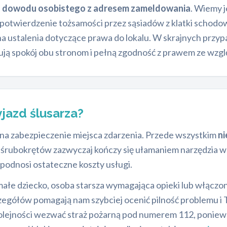
e
dowodu osobistego z adresem zameldowania
. Wiemy j
o potwierdzenie tożsamości przez sąsiadów z klatki schod
 na ustalenia dotyczące prawa do lokalu. W skrajnych prz
ują spokój obu stronom i pełną zgodność z prawem ze wzg
yjazd ślusarza?
na zabezpieczenie miejsca zdarzenia. Przede wszystkim
ni
b śrubokrętów zazwyczaj kończy się ułamaniem narzędzia
 podnosi ostateczne koszty usługi.
ę małe dziecko, osoba starsza wymagająca opieki lub włąc
zegółów pomagają nam szybciej ocenić pilność problemu i
 kolejności wezwać straż pożarną pod numerem 112, ponie