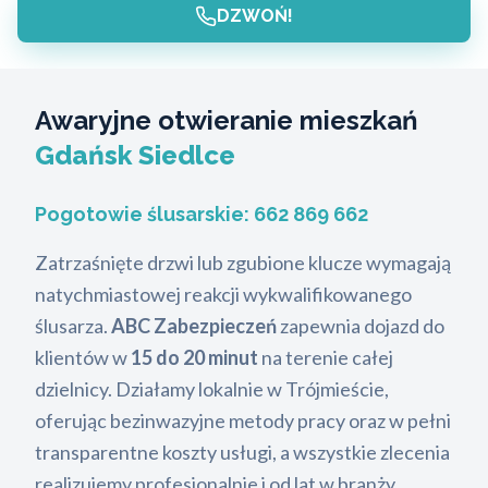
DZWOŃ!
Awaryjne otwieranie mieszkań
Gdańsk Siedlce
Pogotowie ślusarskie:
662 869 662
Zatrzaśnięte drzwi lub zgubione klucze wymagają
natychmiastowej reakcji wykwalifikowanego
ślusarza.
ABC Zabezpieczeń
zapewnia dojazd do
klientów w
15 do 20 minut
na terenie całej
dzielnicy. Działamy lokalnie w Trójmieście,
oferując bezinwazyjne metody pracy oraz w pełni
transparentne koszty usługi, a wszystkie zlecenia
realizujemy profesjonalnie i od lat w branży.