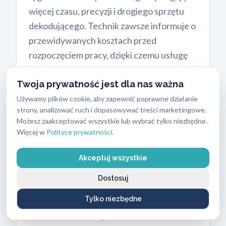
więcej czasu, precyzji i drogiego sprzętu
dekodującego. Technik zawsze informuje o
przewidywanych kosztach przed
rozpoczęciem pracy, dzięki czemu usługę
można wykonać tanio i bez ukrytych opłat.
Nie stosujemy ukrytych opłat za dojazd na
Twoja prywatność jest dla nas ważna
terenie dzielnicy. Taka polityka cenowa
Używamy plików cookie, aby zapewnić poprawne działanie
strony, analizować ruch i dopasowywać treści marketingowe.
pozwala uniknąć nieprzyjemnych
Możesz zaakceptować wszystkie lub wybrać tylko niezbędne.
niespodzianek po otwarciu drzwi. Klienci
Więcej w
Polityce prywatności
.
często obawiają się wysokich rachunków,
dlatego od razu określamy ramy finansowe
Akceptuj wszystkie
zlecenia. Przejrzysty cennik idzie w parze z
Dostosuj
dbałością o powierzone mienie,
Tylko niezbędne
stosowaniem odpowiednich technik
ślusarskich oraz szybkim terminem