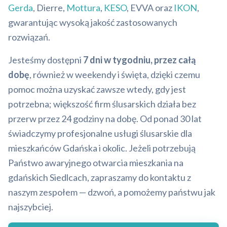
Gerda
, Dierre,
Mottura
,
KESO
, EVVA oraz
IKON
,
gwarantując wysoką jakość zastosowanych
rozwiązań.
Jesteśmy dostępni
7 dni w tygodniu, przez całą
dobę
, również w weekendy i święta, dzięki czemu
pomoc można uzyskać zawsze wtedy, gdy jest
potrzebna; większość firm ślusarskich działa bez
przerw przez 24 godziny na dobę. Od ponad 30 lat
świadczymy profesjonalne usługi ślusarskie dla
mieszkańców Gdańska i okolic. Jeżeli potrzebują
Państwo awaryjnego otwarcia mieszkania na
gdańskich Siedlcach, zapraszamy do kontaktu z
naszym zespołem — dzwoń, a pomożemy państwu jak
najszybciej.