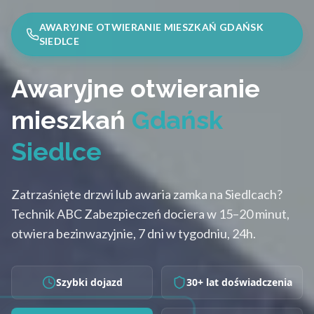
AWARYJNE OTWIERANIE MIESZKAŃ GDAŃSK
SIEDLCE
Awaryjne otwieranie
mieszkań
Gdańsk
Siedlce
Zatrzaśnięte drzwi lub awaria zamka na Siedlcach?
Technik ABC Zabezpieczeń dociera w 15–20 minut,
otwiera bezinwazyjnie, 7 dni w tygodniu, 24h.
Szybki dojazd
30+ lat doświadczenia