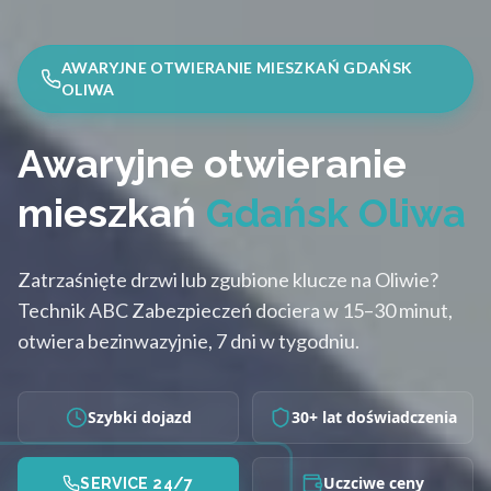
AWARYJNE OTWIERANIE MIESZKAŃ GDAŃSK
OLIWA
Awaryjne otwieranie
mieszkań
Gdańsk Oliwa
Zatrzaśnięte drzwi lub zgubione klucze na Oliwie?
Technik ABC Zabezpieczeń dociera w 15–30 minut,
otwiera bezinwazyjnie, 7 dni w tygodniu.
Szybki dojazd
30+ lat doświadczenia
Uczciwe ceny
SERVICE 24/7