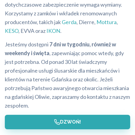
dotychczasowe zabezpieczenie wymaga wymiany.
Korzystamy z zamków i wkładek renomowanych
producentów, takich jak
Gerda
, Dierre,
Mottura
,
KESO
, EVVA oraz
IKON
.
Jesteśmy dostępni
7 dni w tygodniu, również w
weekendy i święta
, zapewniając pomoc wtedy, gdy
jest potrzebna. Od ponad 30 lat świadczymy
profesjonalne usługi ślusarskie dla mieszkańców i
klientów na terenie Gdańska oraz okolic. Jeżeli
potrzebują Państwo awaryjnego otwarcia mieszkania
na gdańskiej Oliwie, zapraszamy do kontaktu z naszym
zespołem.
DZWOŃ!