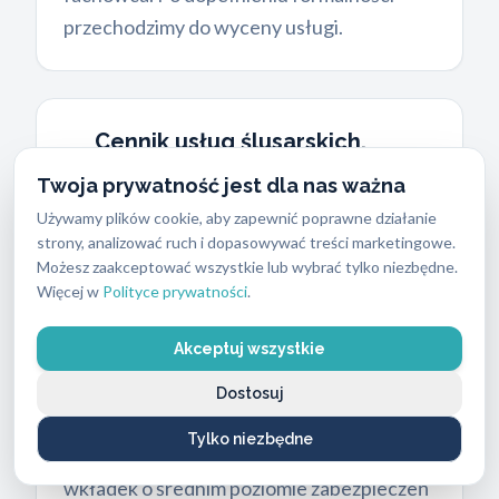
przechodzimy do wyceny usługi.
Cennik usług ślusarskich,
dopłaty nocne i metody
Twoja prywatność jest dla nas ważna
płatności
Używamy plików cookie, aby zapewnić poprawne działanie
strony, analizować ruch i dopasowywać treści marketingowe.
Koszty interwencji pozostają w zależności
Możesz zaakceptować wszystkie lub wybrać tylko niezbędne.
od pory dnia, rodzaju mechanizmu, typu
Więcej w
Polityce prywatności
.
zamka i stopnia skomplikowania. Klient
poznaje szacunkową kwotę jeszcze przed
Akceptuj wszystkie
rozpoczęciem pracy przy drzwiach.
Dostosuj
Podstawowe usługi ślusarskie kosztują od
Tylko niezbędne
250 do 400 złotych
. Wymiana lub otwarcie
wkładek o średnim poziomie zabezpieczeń