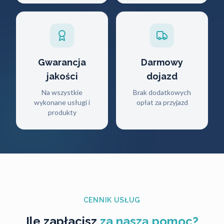
Gwarancja
Darmowy
jakości
dojazd
Na wszystkie
Brak dodatkowych
wykonane usługi i
opłat za przyjazd
produkty
CENNIK USŁUG
Ile zapłacisz
za naszą pomoc?