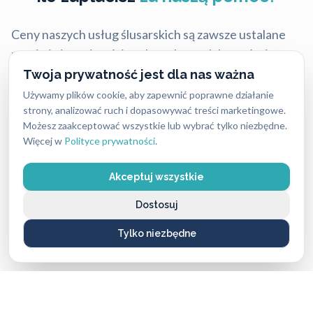
Ceny naszych usług ślusarskich są zawsze ustalane
uczciwie i przejrzyście — bez ukrytych kosztów i
nieprzyjemnych niespodzianek. Dokładny koszt
Twoja prywatność jest dla nas ważna
zależy od rodzaju usługi, pory dnia oraz lokalizacji,
Używamy plików cookie, aby zapewnić poprawne działanie
strony, analizować ruch i dopasowywać treści marketingowe.
dlatego warto pamiętać, że w różnych miastach ceny
Możesz zaakceptować wszystkie lub wybrać tylko niezbędne.
mogą się nieco różnić.
Więcej w
Polityce prywatności
.
Mimo tych różnic nasze stawki są stale konkurencyjne
Akceptuj wszystkie
i często niższe niż u lokalnych firm, przy zachowaniu
najwyższej jakości i błyskawicznej reakcji.
Dostosuj
Tylko niezbędne
Aktualny cennik usług 2026:
Usługa ślusarska (bez wykorzystania materiałów)
od 250 PLN do 400 PLN