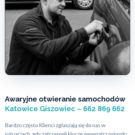
Awaryjne otwieranie samochodów
Katowice Giszowiec – 662 869 662
Bardzo często Klienci zgłaszają się do nas w
sytuacjach, gdy zatrzasnęli klucze wewnątrz pojazdu