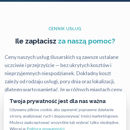
CENNIK USŁUG
Ile zapłacisz
za naszą pomoc?
Ceny naszych usług ślusarskich są zawsze ustalane
uczciwie i przejrzyście — bez ukrytych kosztów i
nieprzyjemnych niespodzianek. Dokładny koszt
zależy od rodzaju usługi, pory dnia oraz lokalizacji,
dlatego warto pamiętać, że w różnych miastach ceny
mogą się nieco różnić.
Twoja prywatność jest dla nas ważna
Mimo tych różnic nasze stawki są stale konkurencyjne
Używamy plików cookie, aby zapewnić poprawne działanie
strony, analizować ruch i dopasowywać treści marketingowe.
i często niższe niż u lokalnych firm, przy zachowaniu
Możesz zaakceptować wszystkie lub wybrać tylko niezbędne.
najwyższej jakości i błyskawicznej reakcji.
Więcej w
Polityce prywatności
.