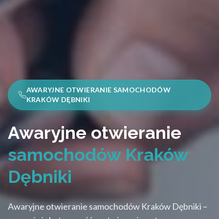
AWARYJNE OTWIERANIE SAMOCHODÓW
KRAKÓW DĘBNIKI
Awaryjne otwieranie
samochodów Kraków
Dębniki
Awaryjne otwieranie samochodów Kraków Dębniki –