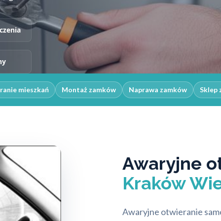
czenia
ny
ranie mieszkań
Montaż zamków
Naprawa zamków
Sklep 
Awaryjne o
Kraków Wie
Awaryjne otwieranie sam