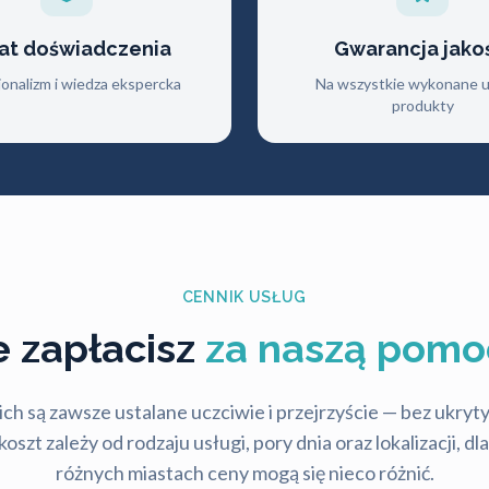
lat doświadczenia
Gwarancja jako
jonalizm i wiedza ekspercka
Na wszystkie wykonane us
produkty
CENNIK USŁUG
le zapłacisz
za naszą pomo
ch są zawsze ustalane uczciwie i przejrzyście — bez ukry
szt zależy od rodzaju usługi, pory dnia oraz lokalizacji, d
różnych miastach ceny mogą się nieco różnić.