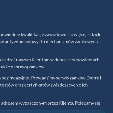
powiednie kwalifikacje zawodowe; co więcej – dzięki
emów antywłamaniowych i mechanizmów zamkowych.
 doradzać naszym Klientom w doborze odpowiednich
 także naprawą zamków.
a bezinwazyjnie. Prowadzimy serwis zamków Dierre i
atestów oraz certyfikatów świadczących o ich
d adresem wyznaczonym przez Klienta. Polecamy się!