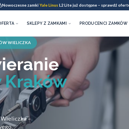
Nowoczesne zamki
Yale Linus
L2 Lite już dostępne – sprawdź ofert
OFERTA
SKLEPY Z ZAMKAMI
PRODUCENCI ZAMKÓW
ÓW WIELICZKA
ieranie
 Kraków
Wieliczka –
wego.