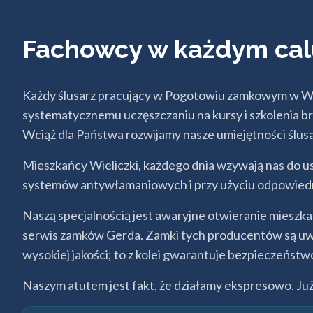
Fachowcy w każdym ca
Każdy ślusarz pracujący w Pogotowiu zamkowym w Wiel
systematycznemu uczęszczaniu na kursy i szkoleni
Wciąż dla Państwa rozwijamy nasze umiejętności ślusa
Mieszkańcy Wieliczki, każdego dnia wzywają nas do
systemów antywłamaniowych i przy użyciu odpowiedni
Naszą specjalnością jest awaryjne otwieranie mieszk
serwis zamków Gerda. Zamki tych producentów są uważ
wysokiej jakości; to z kolei gwarantuje bezpieczeńst
Naszym atutem jest fakt, że działamy ekspresowo. Ju