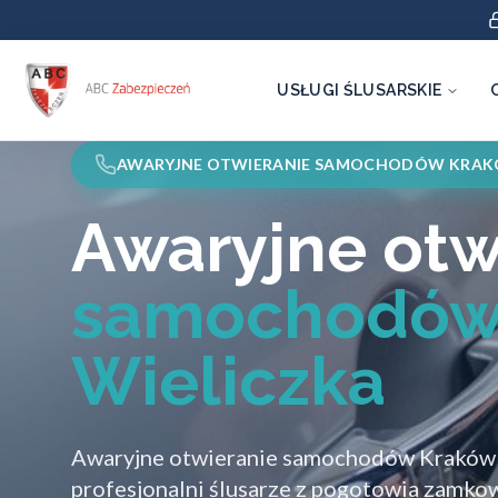
USŁUGI ŚLUSARSKIE
AWARYJNE OTWIERANIE SAMOCHODÓW KRAK
Awaryjne otw
samochodów
Wieliczka
Awaryjne otwieranie samochodów Kraków 
profesjonalni ślusarze z pogotowia zamko