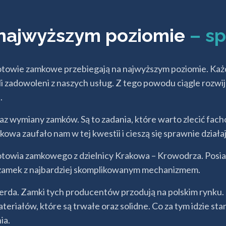
najwyższym poziomie
– s
towie zamkowe przebiegają na najwyższym poziomie. Każ
yli zadowoleni z naszych usług. Z tego powodu ciągle roz
.
 wymiany zamków. Są to zadania, które warto zlecić fach
owa zaufało nam w tej kwestii i cieszą się sprawnie dział
gotowia zamkowego z dzielnicy Krakowa – Krowodrza. Pos
zamek z najbardziej skomplikowanym mechanizmem.
da. Zamki tych producentów przodują na polskim rynku. P
ateriałów, które są trwałe oraz solidne. Co za tym idzie 
ia.