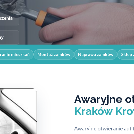
czenia
ny
ranie mieszkań
Montaż zamków
Naprawa zamków
Sklep 
Awaryjne o
Kraków Kro
Awaryjne otwieranie aut 