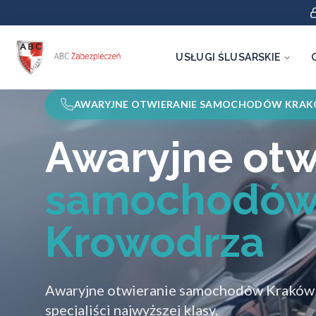
USŁUGI ŚLUSARSKIE
AWARYJNE OTWIERANIE SAMOCHODÓW KRA
Awaryjne otw
samochodów
Krowodrza
Awaryjne otwieranie samochodów Kraków
specjaliści najwyższej klasy.