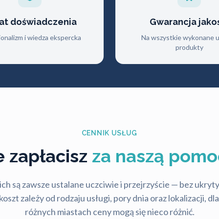
lat doświadczenia
Gwarancja jako
jonalizm i wiedza ekspercka
Na wszystkie wykonane us
produkty
CENNIK USŁUG
le zapłacisz
za naszą pomo
ch są zawsze ustalane uczciwie i przejrzyście — bez ukry
szt zależy od rodzaju usługi, pory dnia oraz lokalizacji, d
różnych miastach ceny mogą się nieco różnić.