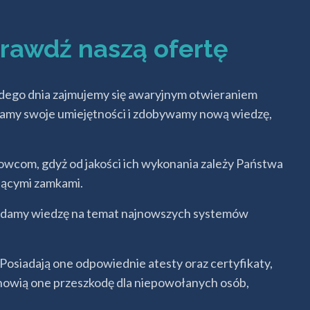
prawdź naszą ofertę
dego dnia zajmujemy się awaryjnym otwieraniem
wijamy swoje umiejętności i zdobywamy nową wiedzę,
owcom, gdyż od jakości ich wykonania zależy Państwa
ającymi zamkami.
iadamy wiedzę na temat najnowszych systemów
osiadają one odpowiednie atesty oraz certyfikaty,
stanowią one przeszkodę dla niepowołanych osób,