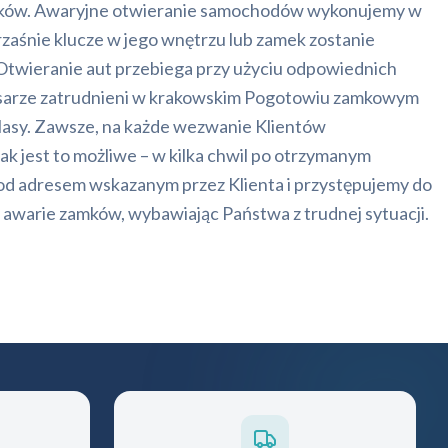
zyków. Awaryjne otwieranie samochodów wykonujemy w
rzaśnie klucze w jego wnętrzu lub zamek zostanie
Otwieranie aut przebiega przy użyciu odpowiednich
lusarze zatrudnieni w krakowskim Pogotowiu zamkowym
 klasy. Zawsze, na każde wezwanie Klientów
k jest to możliwe – w kilka chwil po otrzymanym
pod adresem wskazanym przez Klienta i przystępujemy do
awarie zamków, wybawiając Państwa z trudnej sytuacji.