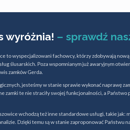
s wyróżnia!
– sprawdź nas
 to wyspecjalizowani fachowcy, którzy zdobywają nową w
z usług ślusarskich. Poza wspomnianym już awaryjnym otw
erwis zamków Gerda.
gicznych, jesteśmy w stanie sprawie wykonać naprawę zam
e zamki te nie straciły swojej funkcjonalności, a Państwo
wice wchodzą też inne standardowe usługi, takie jak: 
analizie. Dzięki temu są w stanie zaproponować Państwu n