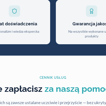
lat doświadczenia
Gwarancja jako
jonalizm i wiedza ekspercka
Na wszystkie wykonane us
produkty
CENNIK USŁUG
le zapłacisz
za naszą pomo
ch są zawsze ustalane uczciwie i przejrzyście — bez ukry