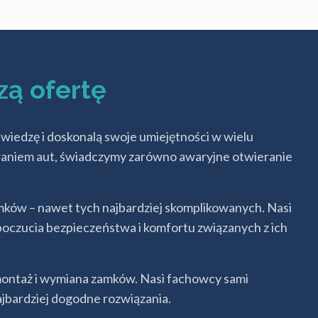
zą ofertę
iedzę i doskonalą swoje umiejętności w wielu
ieraniem aut, świadczymy zarówno awaryjne otwieranie
ków – nawet tych najbardziej skomplikowanych. Nasi
 poczucia bezpieczeństwa i komfortu związanych z ich
montaż i wymiana zamków. Nasi fachowcy sami
ajbardziej dogodne rozwiązania.