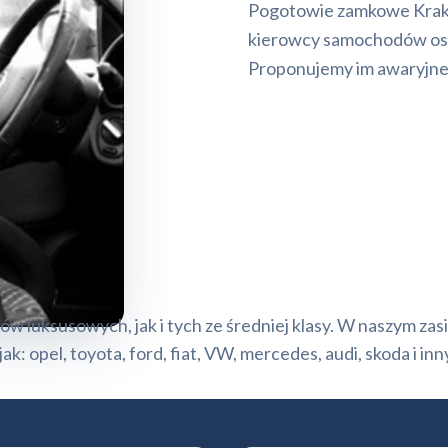
Pogotowie zamkowe Krakó
kierowcy samochodów osob
Proponujemy im awaryjne
ów luksusowych, jak i tych ze średniej klasy. W naszym z
k: opel, toyota, ford, fiat, VW, mercedes, audi, skoda i inn