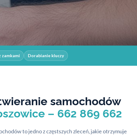
z zamkami
Dorabianie kluczy
twieranie samochodów
szowice – 662 869 662
chodów to jedno z częstszych zleceń, jakie otrzymuje