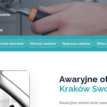
czenia
ny
ranie mieszkań
Montaż zamków
Naprawa zamków
Sklep 
Awaryjne o
Kraków Swo
Awaryjne otwieranie samo