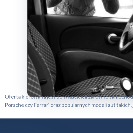
Oferta kierowana jest do właścicieli zarówno samochod
Porsche czy Ferrari oraz popularnych modeli aut takich, ja