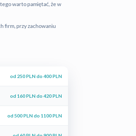
latego warto pamiętać, że w
ch firm, przy zachowaniu
od 250 PLN do 400 PLN
od 160 PLN do 420 PLN
od 500 PLN do 1100 PLN
od 60 PLN do 900 PLN