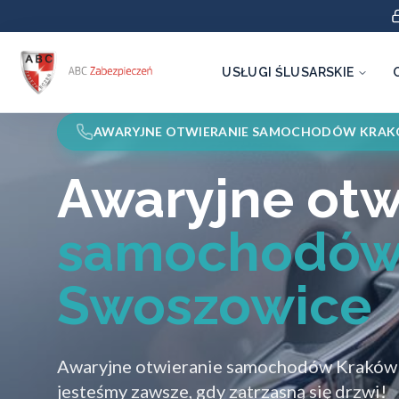
USŁUGI ŚLUSARSKIE
AWARYJNE OTWIERANIE SAMOCHODÓW KRA
Awaryjne otw
samochodów
Swoszowice
Awaryjne otwieranie samochodów Kraków
jesteśmy zawsze, gdy zatrzasną się drzwi!