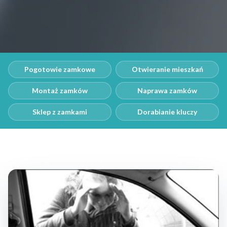
Pogotowie zamkowe
Otwieranie mieszkań
Montaż zamków
Naprawa zamków
Sklep z zamkami
Dorabianie kluczy