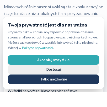
Mimo tych różnic nasze stawki są stale konkurencyjne
i często niższe niż u lokalnych firm, przy zachowaniu
najwyższej jakości i błyskawicznej reakcji.
Twoja prywatność jest dla nas ważna
Używamy plików cookie, aby zapewnić poprawne działanie
Aktualny cennik usług 2026:
strony, analizować ruch i dopasowywać treści marketingowe.
Możesz zaakceptować wszystkie lub wybrać tylko niezbędne.
Więcej w
Polityce prywatności
.
Usługa ślusarska (bez wykorzystania materiałów)
od 250 PLN do 400 PLN
Akceptuj wszystkie
Dostosuj
Wkładki średniej klasy bezpieczeństwa
od 160 PLN do 420 PLN
Tylko niezbędne
Wkładki najwyższej klasy bezpieczeństwa
od 500 PLN do 1100 PLN