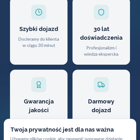
Szybki dojazd
30 lat
doświadczenia
Docieramy do klienta
w ciągu 30 minut
Profesjonalizm i
wiedza ekspercka
Gwarancja
Darmowy
jakości
dojazd
Na wszystkie
Brak dodatkowych
wykonane usługi i
opłat za przyjazd
Twoja prywatność jest dla nas ważna
produkty
Używamy plików cookie, aby zapewnić poprawne działanie