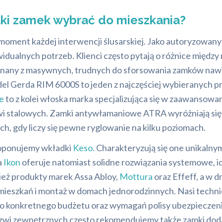
aki zamek wybrać do mieszkania?
ment każdej interwencji ślusarskiej. Jako autoryzowany
dualnych potrzeb. Klienci często pytają o różnice między
 znany z masywnych, trudnych do sforsowania zamków naw
l Gerda RIM 6000S to jeden z najczęściej wybieranych pr
e
to z kolei włoska marka specjalizująca się w zaawansow
i stalowych. Zamki antywłamaniowe ATRA wyróżniają się d
, gdy liczy się pewne ryglowanie na kilku poziomach.
proponujemy wkładki
Keso
. Charakteryzują się one unikalny
a
Ikon
oferuje natomiast solidne rozwiązania systemowe,
ież produkty marek Assa Abloy,
Mottura
oraz Effeff, a w 
ieszkań i montaż w domach jednorodzinnych. Nasi techni
 konkretnego budżetu oraz wymagań polisy ubezpieczeni
 drzwi zewnętrznych często rekomendujemy także zamki d