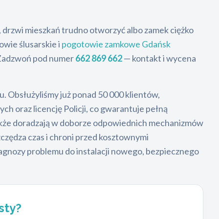
, drzwi mieszkań trudno otworzyć albo zamek ciężko
wie ślusarskie i
pogotowie zamkowe Gdańsk
. Zadzwoń pod numer
662 869 662
— kontakt i wycena
u. Obsłużyliśmy już ponad 50 000 klientów,
ch oraz licencję Policji, co gwarantuje pełną
le także doradzają w doborze odpowiednich mechanizmów
zędza czas i chroni przed kosztownymi
agnozy problemu do instalacji nowego, bezpiecznego
sty?