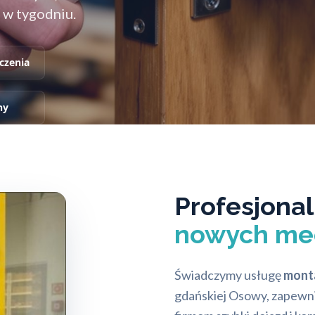
 w tygodniu.
czenia
ny
Profesjona
nowych me
Świadczymy usługę
mont
gdańskiej Osowy, zapewni