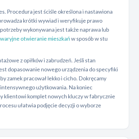
s. Procedura jest ściśle określona i nastawiona
prowadza krótki wywiad i weryfikuje prawo
 potrzeby wykonywana jest także naprawa lub
waryjne otwieranie mieszkań
w sposób w stu
żowe z opiłków i zabrudzeń. Jeśli stan
st dopasowanie nowego urządzenia do specyfiki
, aby zamek pracował lekko i cicho. Dokręcamy
, intensywnego użytkowania. Na koniec
 klientowi komplet nowych kluczy w fabrycznie
rocesu ułatwia podjęcie decyzji o wyborze