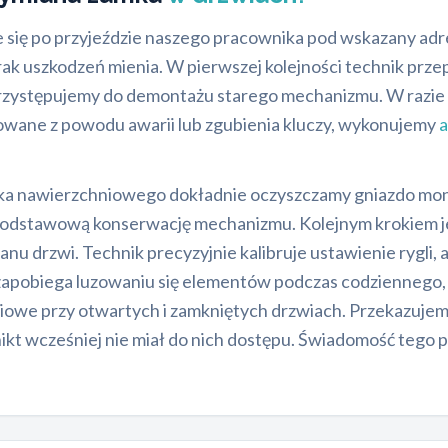
e się po przyjeździe naszego pracownika pod wskazany adre
k uszkodzeń mienia. W pierwszej kolejności technik prze
 przystępujemy do demontażu starego mechanizmu. W razie
okowane z powodu awarii lub zgubienia kluczy, wykonujemy
a
ka nawierzchniowego dokładnie oczyszczamy gniazdo monta
odstawową konserwację mechanizmu. Kolejnym krokiem je
anu drzwi. Technik precyzyjnie kalibruje ustawienie rygli
o zapobiega luzowaniu się elementów podczas codziennego
we przy otwartych i zamkniętych drzwiach. Przekazujemy
t wcześniej nie miał do nich dostępu. Świadomość tego p