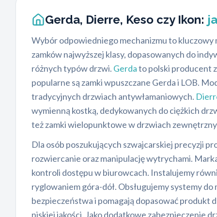
Gerda, Dierre, Keso czy Ikon:
j
Wybór odpowiedniego mechanizmu to kluczowy mo
zamków najwyższej klasy, dopasowanych do indywi
różnych typów drzwi.
Gerda
to polski producent
popularne są zamki wpuszczane Gerda i LOB. Mode
tradycyjnych drzwiach antywłamaniowych.
Dierr
wymienną kostką, dedykowanych do ciężkich drzw
też zamki wielopunktowe w drzwiach zewnętrznych
Dla osób poszukujących szwajcarskiej precyzji 
rozwiercanie oraz manipulację wytrychami. Mark
kontroli dostępu w biurowcach. Instalujemy równ
ryglowaniem góra-dół. Obsługujemy systemy do m
bezpieczeństwa i pomagają dopasować produkt do
niskiej jakości. Jako dodatkowe zabezpieczenie