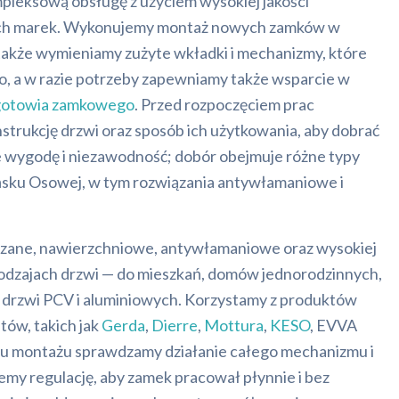
mpleksową obsługę z użyciem wysokiej jakości
h marek. Wykonujemy montaż nowych zamków w
także wymieniamy zużyte wkładki i mechanizmy, które
wo, a w razie potrzeby zapewniamy także wsparcie w
otowia zamkowego
. Przed rozpoczęciem prac
strukcję drzwi oraz sposób ich użytkowania, aby dobrać
 wygodę i niezawodność; dobór obejmuje różne typy
ku Osowej, w tym rozwiązania antywłamaniowe i
czane, nawierzchniowe, antywłamaniowe oraz wysokiej
rodzajach drzwi — do mieszkań, domów jednorodzinnych,
że drzwi PCV i aluminiowych. Korzystamy z produktów
ów, takich jak
Gerda
,
Dierre
,
Mottura
,
KESO
, EVVA
iu montażu sprawdzamy działanie całego mechanizmu i
emy regulację, aby zamek pracował płynnie i bez