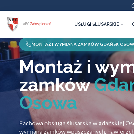
USŁUGI ŚLUSARSKIE
MONTAŻ I WYMIANA ZAMKÓW GDAŃSK OSO
Montaż i wy
zamków
Gda
Osowa
Fachowa obsługa ślusarska w gdańskiej Os
wymiana zamków wpuszczanych, nawierzc