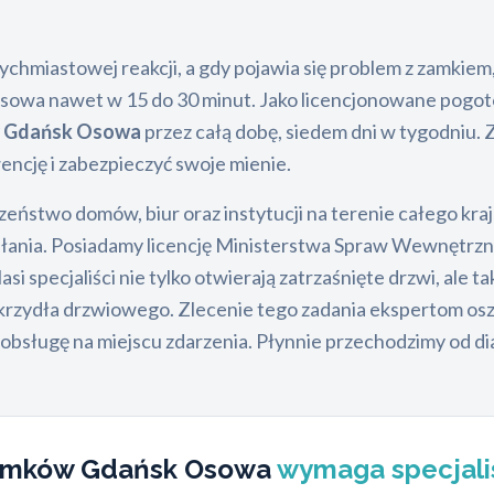
chmiastowej reakcji, a gdy pojawia się problem z zamkiem
 Osowa nawet w 15 do 30 minut. Jako licencjonowane pogoto
w Gdańsk Osowa
przez całą dobę, siedem dni w tygodniu
encję i zabezpieczyć swoje mienie.
eństwo domów, biur oraz instytucji na terenie całego kraj
iałania. Posiadamy licencję Ministerstwa Spraw Wewnętrzny
asi specjaliści nie tylko otwierają zatrzaśnięte drzwi, a
ydła drzwiowego. Zlecenie tego zadania ekspertom oszc
bsługę na miejscu zdarzenia. Płynnie przechodzimy od di
zamków Gdańsk Osowa
wymaga specjali