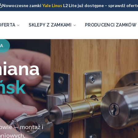
Nowoczesne zamki
Yale Linus
L2 Lite już dostępne – sprawdź ofert
OFERTA
SKLEPY Z ZAMKAMI
PRODUCENCI ZAMKÓW
WA
miana
ńsk
owie — montaż i
hniowych,