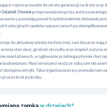
ające często prowadzi do utraty gwarancji na drzwi oraz
w Gdańsk Osowa
przeprowadzona przez autoryzowanego t
pracownicy posiadają ponad trzydziestoletnie doświadczeni
od tradycyjnych zamków wpuszczanych po skomplikowane
.
dostęp do aktualnej wiedzy technicznej; nasi ślusarze mają
 ocenia stan okuć, grubość skrzydła oraz stopień zużycia
rów montażowych, a ryglowanie przebiega płynnie i bez op
e budowlanym. Nasi serwisanci wożą ze sobą szeroki a
st dostępna od ręki. Taka organizacja pracy pozwala nam z
n proces krok po kroku.
 wymiana zamka
w drzwiach?