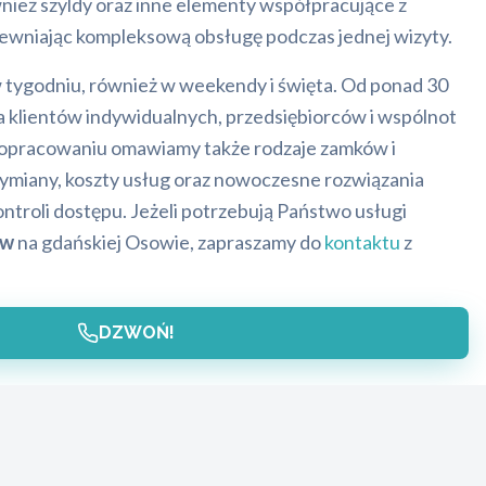
eż szyldy oraz inne elementy współpracujące z
ewniając kompleksową obsługę podczas jednej wizyty.
w tygodniu, również w weekendy i święta. Od ponad 30
dla klientów indywidualnych, przedsiębiorców i wspólnot
 opracowaniu omawiamy także rodzaje zamków i
miany, koszty usług oraz nowoczesne rozwiązania
ontroli dostępu. Jeżeli potrzebują Państwo usługi
ów
na gdańskiej Osowie, zapraszamy do
kontaktu
z
DZWOŃ!