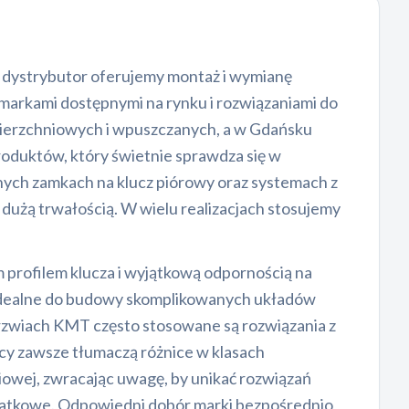
 dystrybutor oferujemy montaż i wymianę
 markami dostępnymi na rynku i rozwiązaniami do
ierzchniowych i wpuszczanych, a w Gdańsku
oduktów, który świetnie sprawdza się w
anych zamkach na klucz piórowy oraz systemach z
użą trwałością. W wielu realizacjach stosujemy
m profilem klucza i wyjątkową odpornością na
 idealne do budowy skomplikowanych układów
drzwiach KMT często stosowane są rozwiązania z
cy zawsze tłumaczą różnice w klasach
owej, zwracając uwagę, by unikać rozwiązań
odatkowe. Odpowiedni dobór marki bezpośrednio