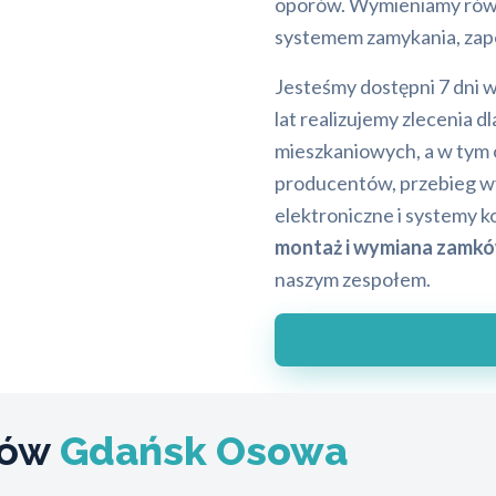
oporów. Wymieniamy równi
systemem zamykania, zap
Jesteśmy dostępni 7 dni 
lat realizujemy zlecenia 
mieszkaniowych, a w tym
producentów, przebieg wy
elektroniczne i systemy k
montaż i wymiana zamk
naszym zespołem.
ków
Gdańsk Osowa