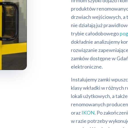
firmom szybki dojazd i ko
produktów renomowanyc
drzwiach wejściowych, a 
nie działają już prawidło
trybie całodobowego
pog
dokładnie analizujemy kon
rozwiązanie zapewniające
zamków dostępne w Gdańs
elektroniczne.
Instalujemy zamki wpusz
klasy wkładki w różnych 
lokali użytkowych, a tak
renomowanych producent
oraz
IKON
. Po zakończen
w razie potrzeby wykonuj