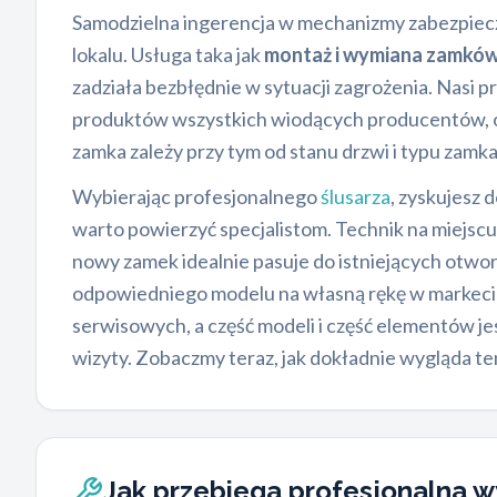
Samodzielna ingerencja w mechanizmy zabezpiecz
lokalu. Usługa taka jak
montaż i wymiana zamkó
zadziała bezbłędnie w sytuacji zagrożenia. Nasi 
produktów wszystkich wiodących producentów, 
zamka zależy przy tym od stanu drzwi i typu zamka
Wybierając profesjonalnego
ślusarza
, zyskujesz 
warto powierzyć specjalistom. Technik na miejscu
nowy zamek idealnie pasuje do istniejących otwo
odpowiedniego modelu na własną rękę w markeci
serwisowych, a część modeli i część elementów je
wizyty. Zobaczmy teraz, jak dokładnie wygląda te
Jak przebiega profesjonalna