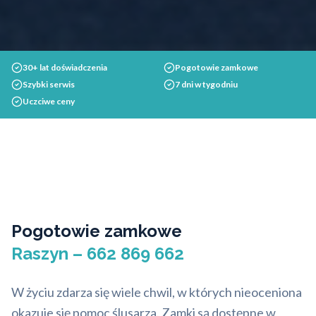
30+ lat doświadczenia
Pogotowie zamkowe
Szybki serwis
7 dni w tygodniu
Uczciwe ceny
Pogotowie zamkowe
Raszyn – 662 869 662
W życiu zdarza się wiele chwil, w których nieoceniona
okazuje się pomoc ślusarza. Zamki są dostępne w