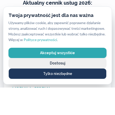
Aktualny cennik usług 2026:
Twoja prywatność jest dla nas ważna
Usługa ślusarska (bez wykorzystania materiałów)
Używamy plików cookie, aby zapewnić poprawne działanie
od 250 PLN do 400 PLN
strony, analizować ruch i dopasowywać treści marketingowe.
Możesz zaakceptować wszystkie lub wybrać tylko niezbędne.
Więcej w
Polityce prywatności
.
Wkładki średniej klasy bezpieczeństwa
od 160 PLN do 420 PLN
Akceptuj wszystkie
Wkładki najwyższej klasy bezpieczeństwa
Dostosuj
od 500 PLN do 1100 PLN
Tylko niezbędne
Zamki
od 60 PLN do 900 PLN
Okucia do drzwi
od 120 PLN do 350 PLN