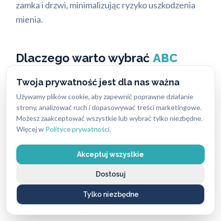
zamka i drzwi, minimalizując ryzyko uszkodzenia
mienia.
Dlaczego warto wybrać
ABC
Zabezpieczeń
do awaryjnego
Twoja prywatność jest dla nas ważna
otwierania mieszkań Gdynia?
Używamy plików cookie, aby zapewnić poprawne działanie
strony, analizować ruch i dopasowywać treści marketingowe.
Jako największe pogotowie zamkowe w Polsce z
Możesz zaakceptować wszystkie lub wybrać tylko niezbędne.
Więcej w
Polityce prywatności
.
oddziałami w wielu miastach, w tym w Gdyni,
gwarantujemy niezawodność i profesjonalizm.
Akceptuj wszystkie
Oto co nas wyróżnia:
Dostosuj
1.
30 lat doświadczenia:
Nasza firma powstała
Tylko niezbędne
ponad 30 lat temu. Przez ten czas zdobyliśmy
bezcenne doświadczenie w branży