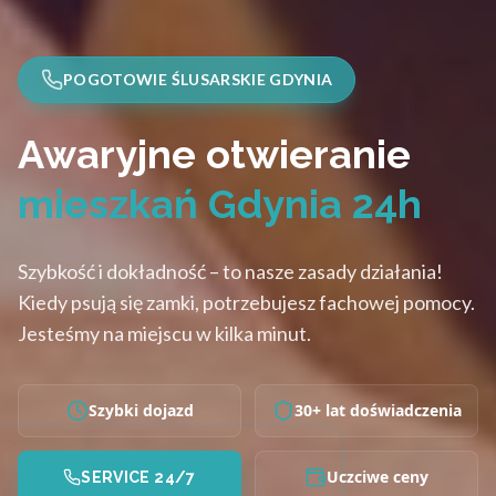
POGOTOWIE ŚLUSARSKIE GDYNIA
Awaryjne otwieranie
mieszkań Gdynia 24h
Szybkość i dokładność – to nasze zasady działania!
Kiedy psują się zamki, potrzebujesz fachowej pomocy.
Jesteśmy na miejscu w kilka minut.
Szybki dojazd
30+ lat doświadczenia
Uczciwe ceny
SERVICE 24/7