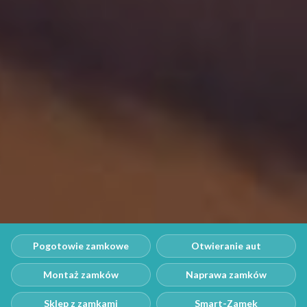
Pogotowie zamkowe
Otwieranie aut
Montaż zamków
Naprawa zamków
Sklep z zamkami
Smart-Zamek