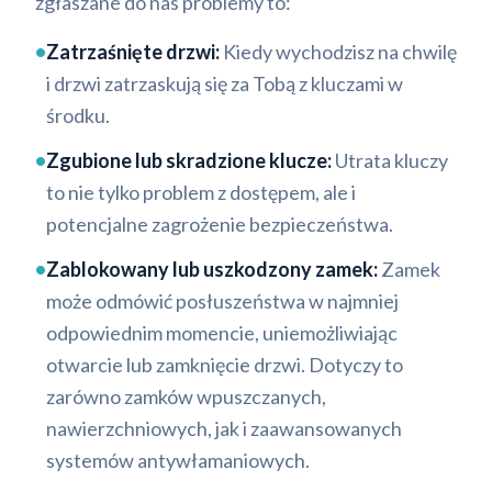
zgłaszane do nas problemy to:
•
Zatrzaśnięte drzwi:
Kiedy wychodzisz na chwilę
i drzwi zatrzaskują się za Tobą z kluczami w
środku.
•
Zgubione lub skradzione klucze:
Utrata kluczy
to nie tylko problem z dostępem, ale i
potencjalne zagrożenie bezpieczeństwa.
•
Zablokowany lub uszkodzony zamek:
Zamek
może odmówić posłuszeństwa w najmniej
odpowiednim momencie, uniemożliwiając
otwarcie lub zamknięcie drzwi. Dotyczy to
zarówno zamków wpuszczanych,
nawierzchniowych, jak i zaawansowanych
systemów antywłamaniowych.