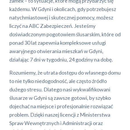
zamek – to sytuacje, które mogą przydarzyć się
każdemu. W Gdyni i okolicach, gdy potrzebujesz
natychmiastowej i skutecznej pomocy, możesz
liczyć na ABC Zabezpieczeń. Jesteśmy
doświadczonym pogotowiem ślusarskim, które od
ponad 30 lat zapewnia kompleksowe usługi
awaryjnego otwierania mieszkań w Gdyni,
działając 7 dni w tygodniu, 24 godziny na dobę.
Rozumiemy, że utrata dostępu do własnego domu
to nie tylko niedogodność, ale często źródło
dużego stresu. Dlatego nasi wykwalifikowani
ślusarze w Gdyni są zawsze gotowi, by szybko
dojechać na miejsce i profesjonalnie rozwiązać
problem. Dzięki naszej licencji z Ministerstwa
Spraw Wewnętrznych i Administracji oraz