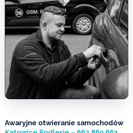
Awaryjne otwieranie samochodów
Katowice Podlesie – 662 869 662