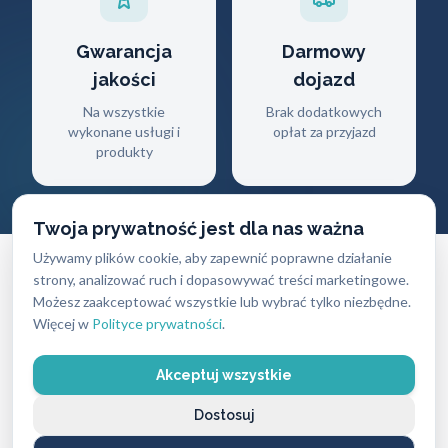
Gwarancja
Darmowy
jakości
dojazd
Na wszystkie
Brak dodatkowych
wykonane usługi i
opłat za przyjazd
produkty
Twoja prywatność jest dla nas ważna
Używamy plików cookie, aby zapewnić poprawne działanie
strony, analizować ruch i dopasowywać treści marketingowe.
Możesz zaakceptować wszystkie lub wybrać tylko niezbędne.
Więcej w
Polityce prywatności
.
CENNIK USŁUG
Ile zapłacisz
za naszą pomoc?
Akceptuj wszystkie
Dostosuj
Ceny naszych usług ślusarskich są zawsze ustalane