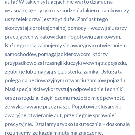
auta? W takich sytuacjach nie warto działać na
własną rękę – ryzyko uszkodzenia lakieru, zamków czy
uszczelek drzwi jest zbyt duże. Zamiast tego
skorzystaj z profesjonalnej pomocy – wezwij ślusarzy
pracujących w katowickim Pogotowiu zamkowym.
Każdego dnia zajmujemy się awaryjnym otwieraniem
samochodów, pomagając kierowcom, którzy
przypadkowo zatrzasnęli kluczyki wewnątrz pojazdu,
zgubili je lub zmagają się z usterką zamka. Usługa ta
polega na bezinwazyjnym otwarciu zamków pojazdu.
Nasi specjaliści wykorzystują odpowiednie techniki
oraz narzędzia, dzięki czemu możecie mieć pewność,
że wykonywane przez nasze Pogotowie ślusarskie
awaryjne otwieranie aut, przebiegnie sprawnie i
precyzyjnie. Działamy szybko i skutecznie – doskonale
rozumiemy, że każda minuta ma znaczenie,