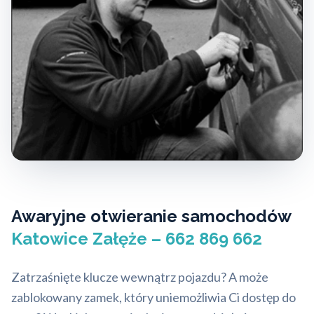
Awaryjne otwieranie samochodów
Katowice Załęże – 662 869 662
Zatrzaśnięte klucze wewnątrz pojazdu? A może
zablokowany zamek, który uniemożliwia Ci dostęp do