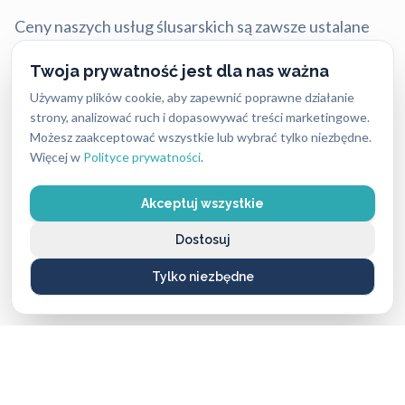
Ceny naszych usług ślusarskich są zawsze ustalane
uczciwie i przejrzyście — bez ukrytych kosztów i
Twoja prywatność jest dla nas ważna
nieprzyjemnych niespodzianek. Dokładny koszt
Używamy plików cookie, aby zapewnić poprawne działanie
zależy od rodzaju usługi, pory dnia oraz lokalizacji,
strony, analizować ruch i dopasowywać treści marketingowe.
dlatego warto pamiętać, że w różnych miastach ceny
Możesz zaakceptować wszystkie lub wybrać tylko niezbędne.
mogą się nieco różnić.
Więcej w
Polityce prywatności
.
Mimo tych różnic nasze stawki są stale konkurencyjne
Akceptuj wszystkie
i często niższe niż u lokalnych firm, przy zachowaniu
Dostosuj
najwyższej jakości i błyskawicznej reakcji.
Tylko niezbędne
Aktualny cennik usług 2026:
Usługa ślusarska (bez wykorzystania materiałów)
od 250 PLN do 400 PLN