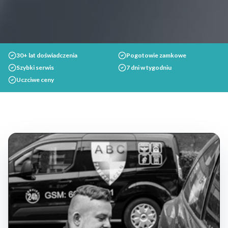
30+ lat doświadczenia
Pogotowie zamkowe
Szybki serwis
7 dni w tygodniu
Uczciwe ceny