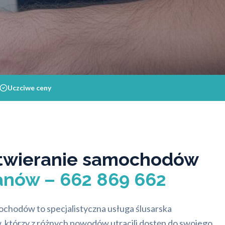
Uczciwe ceny
twieranie samochodów
anów – 662 869 662
chodów to specjalistyczna usługa ślusarska
 którzy z różnych powodów utracili dostęp do swojego