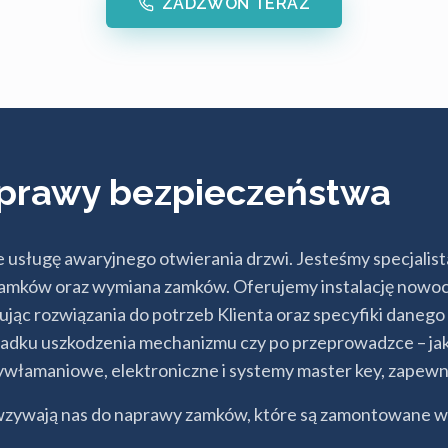
ZADZWOŃ TERAZ
poprawy bezpieczeństwa
ługę awaryjnego otwierania drzwi. Jesteśmy specjalist
 zamków oraz wymiana zamków. Oferujemy instalację now
ując rozwiązania do potrzeb Klienta oraz specyfiki dane
ypadku uszkodzenia mechanizmu czy po przeprowadzce – ja
łamaniowe, elektroniczne i systemy master key, zapewnia
wzywają nas do naprawy zamków, które są zamontowane w 