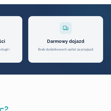
ści
Darmowy dojazd
ługi i
Brak dodatkowych opłat za przyjazd
c?