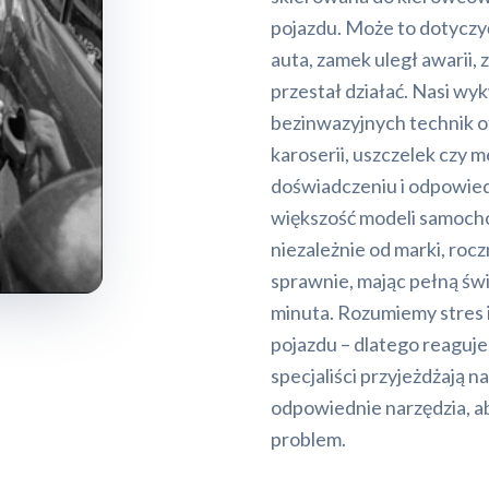
pojazdu. Może to dotyczyć
auta, zamek uległ awarii,
przestał działać. Nasi wy
bezinwazyjnych technik o
karoserii, uszczelek czy
doświadczeniu i odpowie
większość modeli samoch
niezależnie od marki, rocz
sprawnie, mając pełną świ
minuta. Rozumiemy stres i
pojazdu – dlatego reaguj
specjaliści przyjeżdżają n
odpowiednie narzędzia, ab
problem.