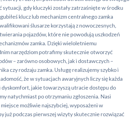
 sytuacji, gdy kluczyki zostały zatrzaśnięte w środku
 zgubiłeś klucz lub mechanizm centralnego zamka
kwalifikowani ślusarze korzystają z nowoczesnych,
twierania pojazdów, które nie powodują uszkodzeń
 mechanizmów zamka. Dzięki wieloletniemu
dnim narzędziom potrafimy skutecznie otworzyć
odów – zarówno osobowych, jak i dostawczych –
nika czy rodzaju zamka. Usługę realizujemy szybko i
adomość, że w sytuacjach awaryjnych liczy się każda
 dyskomfort, jakie towarzyszą utracie dostępu do
emy natychmiast po otrzymaniu zgłoszenia. Nasi
a miejsce możliwie najszybciej, wyposażeni w
y już podczas pierwszej wizyty skutecznie rozwiązać