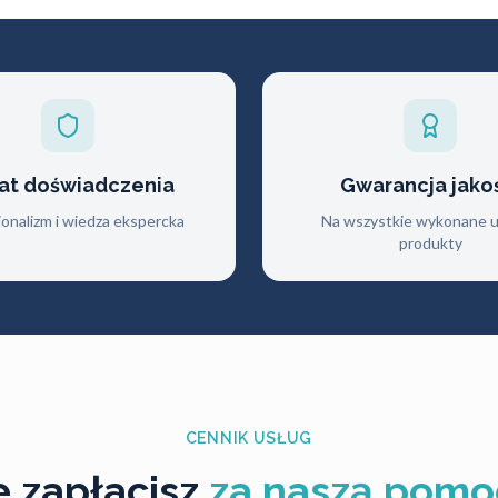
lat doświadczenia
Gwarancja jako
jonalizm i wiedza ekspercka
Na wszystkie wykonane us
produkty
CENNIK USŁUG
le zapłacisz
za naszą pomo