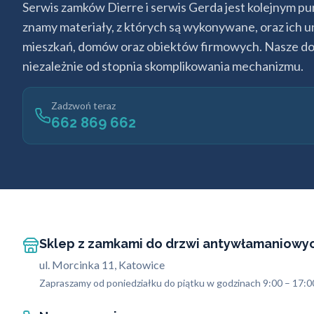
Serwis zamków Dierre i serwis Gerda jest kolejnym 
znamy materiały, z których są wykonywane, oraz ich u
mieszkań, domów oraz obiektów firmowych. Nasze doś
niezależnie od stopnia skomplikowania mechanizmu.
Zadzwoń teraz
662 869 662
Sklep z zamkami do drzwi antywłamaniowy
ul. Morcinka 11, Katowice
Zapraszamy od poniedziałku do piątku w godzinach 9:00 – 17:0