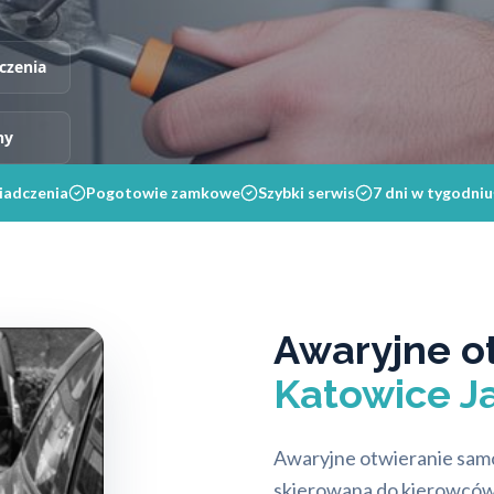
czenia
ny
iadczenia
Pogotowie zamkowe
Szybki serwis
7 dni w tygodniu
Awaryjne o
Katowice J
Awaryjne otwieranie samo
skierowana do kierowców,