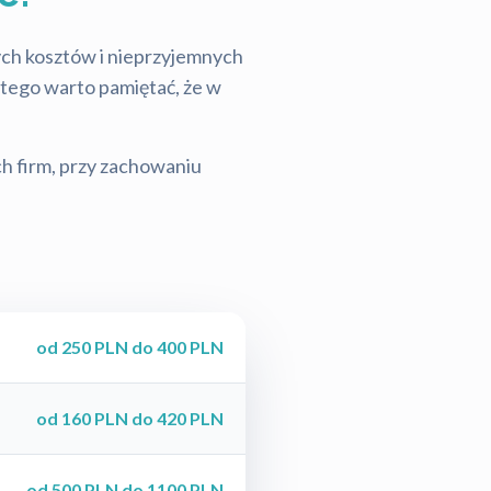
tych kosztów i nieprzyjemnych
latego warto pamiętać, że w
ch firm, przy zachowaniu
od 250 PLN do 400 PLN
od 160 PLN do 420 PLN
od 500 PLN do 1100 PLN