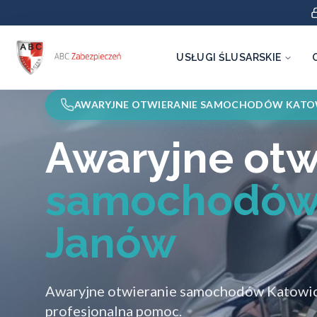
USŁUGI ŚLUSARSKIE
AWARYJNE OTWIERANIE SAMOCHODÓW KATO
Awaryjne otw
samochodów
Janów
Awaryjne otwieranie samochodów Katowic
profesjonalna pomoc.