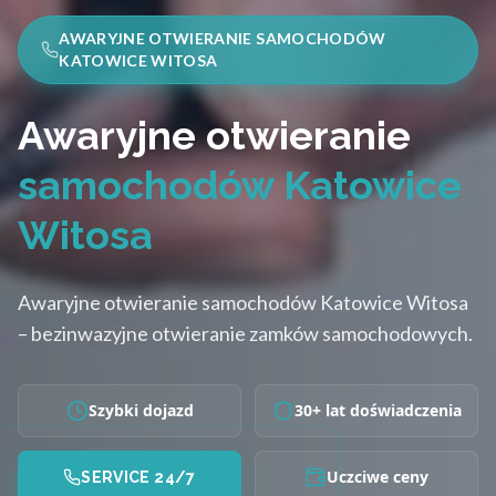
AWARYJNE OTWIERANIE SAMOCHODÓW
KATOWICE WITOSA
Awaryjne otwieranie
samochodów Katowice
Witosa
Awaryjne otwieranie samochodów Katowice Witosa
– bezinwazyjne otwieranie zamków samochodowych.
Szybki dojazd
30+ lat doświadczenia
Uczciwe ceny
SERVICE 24/7