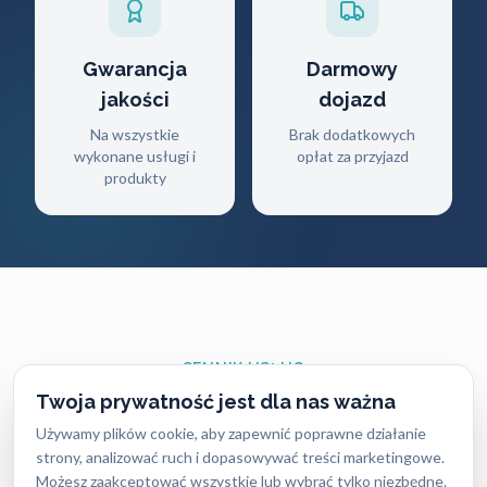
Gwarancja
Darmowy
jakości
dojazd
Na wszystkie
Brak dodatkowych
wykonane usługi i
opłat za przyjazd
produkty
CENNIK USŁUG
Twoja prywatność jest dla nas ważna
Ile zapłacisz
za naszą pomoc?
Używamy plików cookie, aby zapewnić poprawne działanie
strony, analizować ruch i dopasowywać treści marketingowe.
Ceny naszych usług ślusarskich są zawsze ustalane
Możesz zaakceptować wszystkie lub wybrać tylko niezbędne.