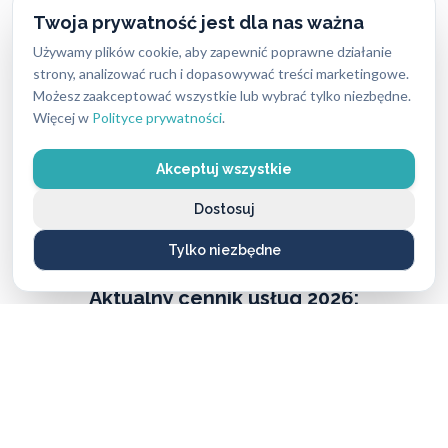
uczciwie i przejrzyście — bez ukrytych kosztów i
Twoja prywatność jest dla nas ważna
nieprzyjemnych niespodzianek. Dokładny koszt
Używamy plików cookie, aby zapewnić poprawne działanie
zależy od rodzaju usługi, pory dnia oraz lokalizacji,
strony, analizować ruch i dopasowywać treści marketingowe.
Możesz zaakceptować wszystkie lub wybrać tylko niezbędne.
dlatego warto pamiętać, że w różnych miastach ceny
Więcej w
Polityce prywatności
.
mogą się nieco różnić.
Akceptuj wszystkie
Mimo tych różnic nasze stawki są stale konkurencyjne
i często niższe niż u lokalnych firm, przy zachowaniu
Dostosuj
najwyższej jakości i błyskawicznej reakcji.
Tylko niezbędne
Aktualny cennik usług 2026:
Usługa ślusarska (bez wykorzystania materiałów)
od 250 PLN do 400 PLN
Wkładki średniej klasy bezpieczeństwa