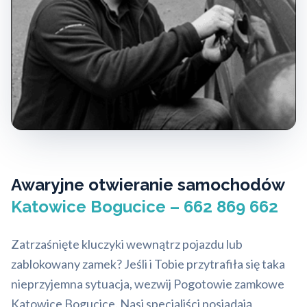
Awaryjne otwieranie samochodów
Katowice Bogucice – 662 869 662
Zatrzaśnięte kluczyki wewnątrz pojazdu lub
zablokowany zamek? Jeśli i Tobie przytrafiła się taka
nieprzyjemna sytuacja, wezwij Pogotowie zamkowe
Katowice Bogucice. Nasi specjaliści posiadają