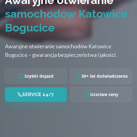
Awaryjne otwieranie
samochodów Katowice
Bogucice
Awaryjne otwieranie samochodów Katowice
Bogucice – gwarancja bezpieczeństwa i jakości.
Szybki dojazd
30+ lat doświadczenia
Uczciwe ceny
SERVICE 24/7