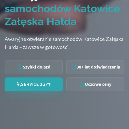
samochodów Katowice
Załęska Hałda
Awaryjne otwieranie samochodów Katowice Załęska
Hałda – zawsze w gotowości.
Szybki dojazd
30+ lat doświadczenia
Uczciwe ceny
SERVICE 24/7