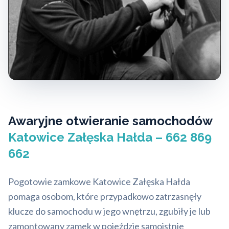
Awaryjne otwieranie samochodów
Katowice Załęska Hałda – 662 869
662
Pogotowie zamkowe Katowice Załęska Hałda
pomaga osobom, które przypadkowo zatrzasnęły
klucze do samochodu w jego wnętrzu, zgubiły je lub
zamontowany zamek w pojeździe samoistnie