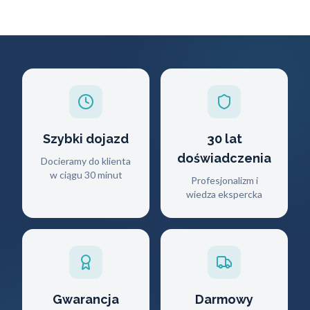
Szybki dojazd
30 lat
doświadczenia
Docieramy do klienta
w ciągu 30 minut
Profesjonalizm i
wiedza ekspercka
Gwarancja
Darmowy