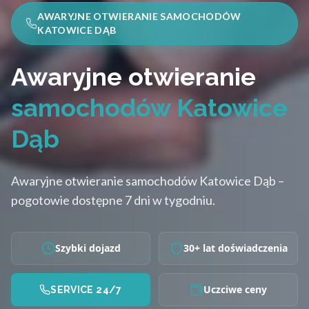
AWARYJNE OTWIERANIE SAMOCHODÓW
KATOWICE DĄB
Awaryjne otwieranie
samochodów Katowice
Dąb
Awaryjne otwieranie samochodów Katowice Dąb –
pogotowie dostępne 7 dni w tygodniu.
Szybki dojazd
30+ lat doświadczenia
Uczciwe ceny
SERVICE 24/7