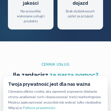
jakości
dojazd
Na wszystkie
Brak dodatkowych
wykonane usługi i
opłat za przyjazd
produkty
CENNIK USŁUG
Ile zapłacisz
za naszą pomoc?
Twoja prywatność jest dla nas ważna
Ceny naszych usług ślusarskich są zawsze ustalane
Używamy plików cookie, aby zapewnić poprawne działanie
uczciwie i przejrzyście — bez ukrytych kosztów i
strony, analizować ruch i dopasowywać treści marketingowe.
nieprzyjemnych niespodzianek. Dokładny koszt
Możesz zaakceptować wszystkie lub wybrać tylko niezbędne.
Więcej w
Polityce prywatności
.
zależy od rodzaju usługi, pory dnia oraz lokalizacji,