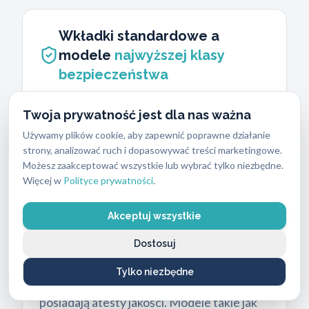
Wkładki standardowe a
modele
najwyższej klasy
bezpieczeństwa
Wybór odpowiedniego mechanizmu
Twoja prywatność jest dla nas ważna
decyduje o odporności drzwi na ataki
Używamy plików cookie, aby zapewnić poprawne działanie
fizyczne. Standardowe wkładki sprawdzają
strony, analizować ruch i dopasowywać treści marketingowe.
się wewnątrz budynków lub w miejscach o
Możesz zaakceptować wszystkie lub wybrać tylko niezbędne.
Więcej w
Polityce prywatności
.
niskim ryzyku włamania. Zewnętrzne drzwi
wejściowe wymagają znacznie silniejszej
Akceptuj wszystkie
ochrony. Wkładki najwyższej klasy
bezpieczeństwa posiadają hartowane piny
Dostosuj
i zabezpieczenia przed rozwierceniem, a
Tylko niezbędne
wybrane rozwiązania
Gerda
i Dierre
posiadają atesty jakości. Modele takie jak