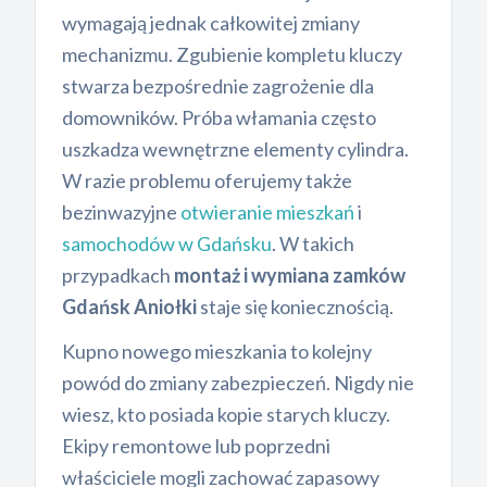
wymagają jednak całkowitej zmiany
mechanizmu. Zgubienie kompletu kluczy
stwarza bezpośrednie zagrożenie dla
domowników. Próba włamania często
uszkadza wewnętrzne elementy cylindra.
W razie problemu oferujemy także
bezinwazyjne
otwieranie mieszkań
i
samochodów w Gdańsku
. W takich
przypadkach
montaż i wymiana zamków
Gdańsk Aniołki
staje się koniecznością.
Kupno nowego mieszkania to kolejny
powód do zmiany zabezpieczeń. Nigdy nie
wiesz, kto posiada kopie starych kluczy.
Ekipy remontowe lub poprzedni
właściciele mogli zachować zapasowy