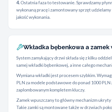
4.
Ostatnia faza to testowanie. Sprawdzamy płynno
wykonaną pracę i zamontowany sprzęt udzielamy 
jakość wykonania.
Wkładka bębenkowa a zamek 
System zamykający drzwi składa się z kilku oddz
samej wkładki bębenkowej, a inne całego mechani
Wymiana wkładki jest procesem szybkim. Wymaga o
PLN za modele podstawowe do ponad 1000 PLN z
zaplombowanym kompletem kluczy.
Zamek wpuszczany to główny mechanizm ukryty w
Takie zamki są montowane także w drzwiach pokojo