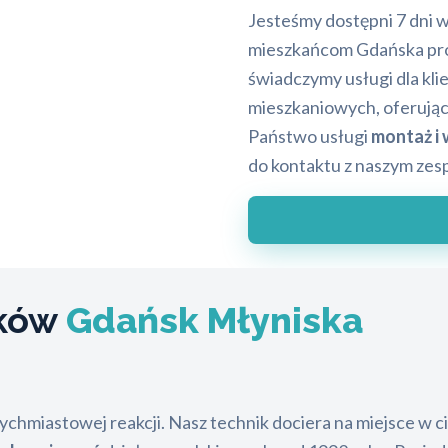
Jesteśmy dostępni 7 dni 
mieszkańcom Gdańska prof
świadczymy usługi dla kl
mieszkaniowych, oferując 
Państwo usługi
montaż i
do kontaktu z naszym zes
mków
Gdańsk Młyniska
hmiastowej reakcji. Nasz technik dociera na miejsce w ci