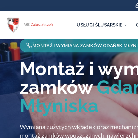
USŁUGI ŚLUSARSKIE
MONTAŻ I WYMIANA ZAMKÓW GDAŃSK MŁYN
Montaż i wy
zamków
Gda
Młyniska
Wymiana zużytych wkładek oraz mechani
montaż zamków wpuszczanych, nawierzchn