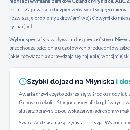
montaż i wymiana zamków Gdańsk Młyniska
.
ABC Z
Policji. Zapewnia to bezpieczeństwo Twojego mienia 
rozwiązuje problemy z drzwiami wejściowymi do mieszk
sytuacjach.
Wybór specjalisty wpływa na bezpieczeństwo. Niewł
przechodzą szkolenia u czołowych producentów zabezpi
jakie rozwiązania sprawdzają się najlepiej w trójmiejs
Szybki dojazd na Młyniska
i d
Awaria drzwi często zdarza się w środku nocy lu
Gdańsku i okolic. Stacjonujemy blisko głównych w
ślusarz pojawi się pod wskazanym adresem w maks
Szybkość działania łączymy z precyzją. Wykonuj