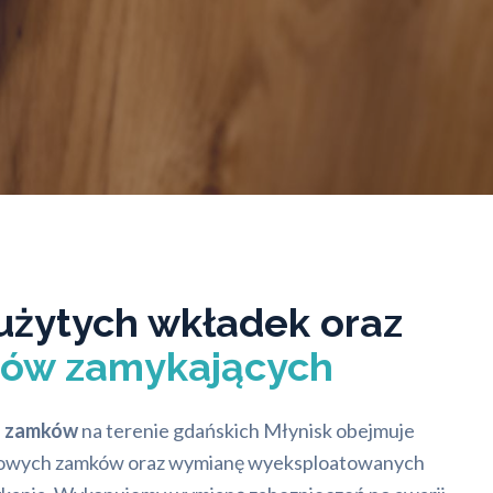
żytych wkładek oraz
ów zamykających
a zamków
na terenie gdańskich Młynisk obejmuje
 nowych zamków oraz wymianę wyeksploatowanych