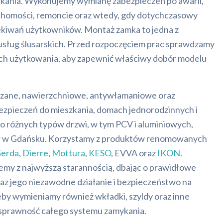
ania. Wykonujemy wymianę zabezpieczeń po awarii,
uchomości, remoncie oraz wtedy, gdy dotychczasowy
zekiwań użytkowników. Montaż zamka to jedna z
usług ślusarskich. Przed rozpoczęciem prac sprawdzamy
 ich użytkowania, aby zapewnić właściwy dobór modelu
zane, nawierzchniowe, antywłamaniowe oraz
zpieczeń do mieszkania, domach jednorodzinnych i
do różnych typów drzwi, w tym PCV i aluminiowych,
w w Gdańsku. Korzystamy z produktów renomowanych
erda
,
Dierre
,
Mottura
,
KESO
, EVVA oraz
IKON
.
my z najwyższą starannością, dbając o prawidłowe
z jego niezawodne działanie i bezpieczeństwo na
zeby wymieniamy również wkładki, szyldy oraz inne
sprawność całego systemu zamykania.