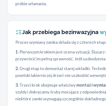
próbie włamania.
Jak przebiega bezinwazyjna
wy
Proces wymiany zamka składa się z czterech et
1.
Pierwszym krokiem jest ocena sytuacji. Ślusar
przywrócić im pełną sprawność. Jeśli uszkodzenia
2.
Drugi etap to demontaż starej wkładki. Technik
powłoki lakierniczej drzwi i nie uszkodzić wewn
3.
Trzeci krok obejmuje właściwy
montaż i wymi
szyldy i dokręcamy śruby mocujące z odpowiednią 
niektóre zamki wymagają szczególnie dokładnego