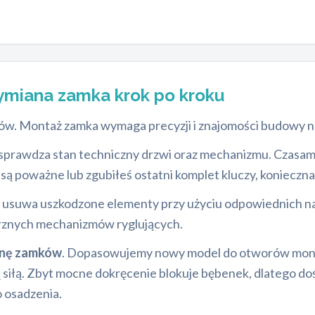
miana zamka krok po kroku
apów. Montaż zamka wymaga precyzji i znajomości budowy
z sprawdza stan techniczny drzwi oraz mechanizmu. Czasa
 są poważne lub zgubiłeś ostatni komplet kluczy, konieczna
 usuwa uszkodzone elementy przy użyciu odpowiednich nar
ętrznych mechanizmów ryglujących.
anę zamków
. Dopasowujemy nowy model do otworów mont
siłą. Zbyt mocne dokręcenie blokuje bębenek, dlatego dośw
 osadzenia.