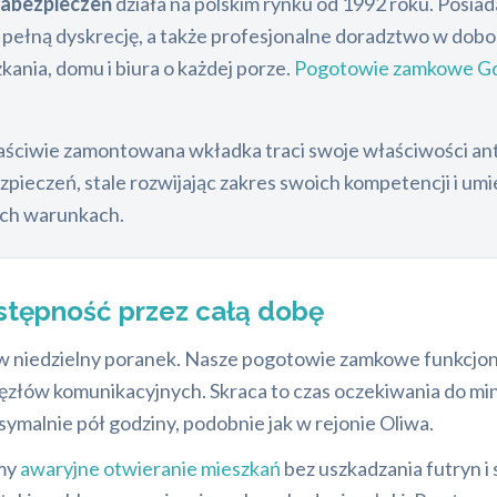
abezpieczeń
działa na polskim rynku od 1992 roku. Posi
i pełną dyskrecję, a także profesjonalne doradztwo w dob
ania, domu i biura o każdej porze.
Pogotowie zamkowe G
aściwie zamontowana wkładka traci swoje właściwości an
eczeń, stale rozwijając zakres swoich kompetencji i umie
kich warunkach.
ostępność przez całą dobę
b w niedzielny poranek. Nasze pogotowie zamkowe funkcjon
ęzłów komunikacyjnych. Skraca to czas oczekiwania do min
ymalnie pół godziny, podobnie jak w rejonie Oliwa.
emy
awaryjne otwieranie mieszkań
bez uszkadzania futryn i