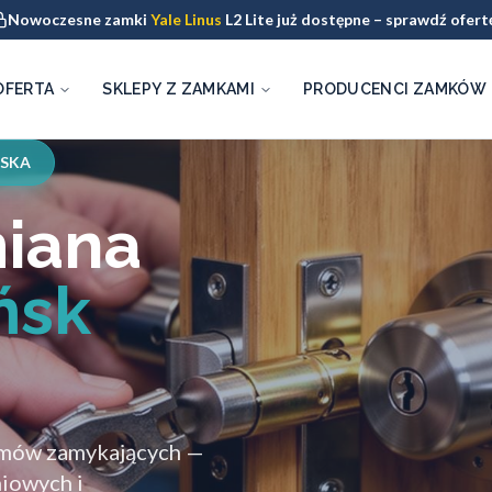
Nowoczesne zamki
Yale Linus
L2 Lite już dostępne – sprawdź ofert
OFERTA
SKLEPY Z ZAMKAMI
PRODUCENCI ZAMKÓW
ISKA
miana
ńsk
zmów zamykających —
iowych i