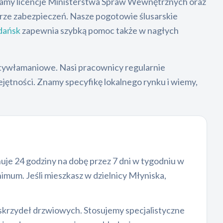
adamy licencje Ministerstwa Spraw Wewnętrznych oraz
orze zabezpieczeń. Nasze pogotowie ślusarskie
dańsk
zapewnia szybką pomoc także w nagłych
tywłamaniowe. Nasi pracownicy regularnie
jętności. Znamy specyfikę lokalnego rynku i wiemy,
uje 24 godziny na dobę przez 7 dni w tygodniu w
imum. Jeśli mieszkasz w dzielnicy Młyniska,
 skrzydeł drzwiowych. Stosujemy specjalistyczne