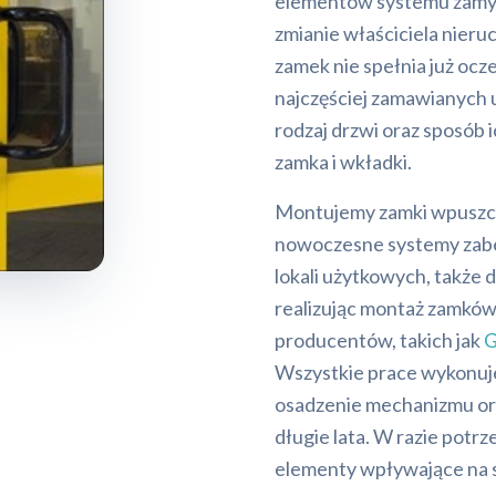
elementów systemu zamyk
zmianie właściciela nier
zamek nie spełnia już oc
najczęściej zamawianych 
rodzaj drzwi oraz sposób
zamka i wkładki.
Montujemy zamki wpuszc
nowoczesne systemy zabe
lokali użytkowych, także 
realizując montaż zamkó
producentów, takich jak
G
Wszystkie prace wykonuje
osadzenie mechanizmu ora
długie lata. W razie potr
elementy wpływające na 