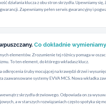
ść działania klucza z obu stron skrzydła. Upewniamy się, 
gwarancji. Zapewniamy pełen serwis gwarancyjny i pogwa
wpuszczany.
Co dokładnie wymieniamy
ielnych elementów. Zrozumienie tej różnicy pomaga w osz
zmu. To ten element, do którego wkładasz klucz.
dkręcenia śruby mocującej na krawędzi drzwi i wysunięci
a zaawansowane systemy EVVA MCS. Nowa wkładka zawsze 
ewnątrz skrzydła drzwiowego. Odpowiada on za wysuwani
wych, a w starszych rozwiązaniach często spotyka się mode