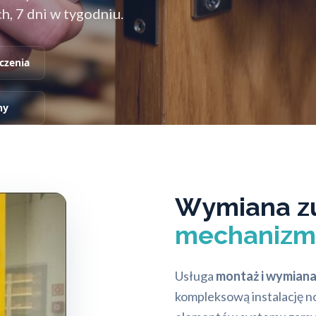
, 7 dni w tygodniu.
czenia
ny
Wymiana zu
mechanizm
Usługa
montaż i wymian
kompleksową instalację