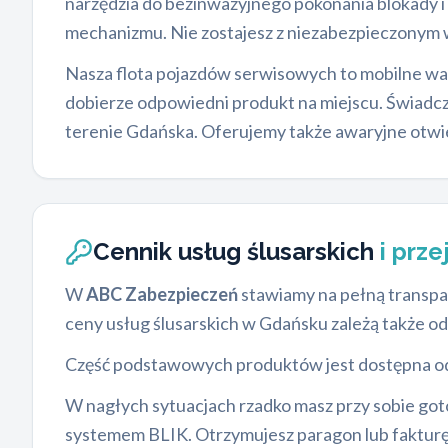
narzędzia do bezinwazyjnego pokonania blokady i
mechanizmu. Nie zostajesz z niezabezpieczonym w
Nasza flota pojazdów serwisowych to mobilne wa
dobierze odpowiedni produkt na miejscu. Świad
terenie Gdańska. Oferujemy także awaryjne ot
Cennik usług ślusarskich
i prz
W
ABC Zabezpieczeń
stawiamy na pełną transpar
ceny usług ślusarskich w Gdańsku zależą także od
Część podstawowych produktów jest dostępna od
W nagłych sytuacjach rzadko masz przy sobie gotó
systemem BLIK. Otrzymujesz paragon lub fakturę 