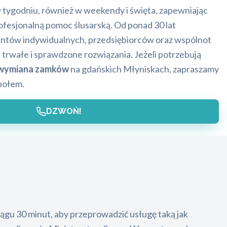
w tygodniu, również w weekendy i święta, zapewniając
esjonalną pomoc ślusarską. Od ponad 30 lat
ientów indywidualnych, przedsiębiorców oraz wspólnot
trwałe i sprawdzone rozwiązania. Jeżeli potrzebują
 wymiana zamków
na gdańskich Młyniskach, zapraszamy
połem.
DZWOŃ!
ągu 30 minut, aby przeprowadzić usługę taką jak