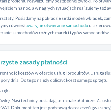
 taki problemu rozwiązujemy bez zbędnej zwłoki. Po otwa
ejściem na noc, a w nagłych sytuacjach realizujemy też a
rsztaty. Posiadamy na pokładzie setki modeli wkładek, z
czymy również
awaryjne otwieranie samochodu
dla kierowc
wieranie samochodów różnych marek i typów samochodów.
ejrzyste zasady płatności
entność kosztów w ofercie usług i produktów. Usługa ślu
 pory dnia. Do tego należy doliczyć koszt samego sprzętu.
 ręki.
wkę. Nasi technicy posiadają terminale płatnicze. Za usłu
VAT. Dokument ten jest podstawą do roszczeń gwarancyjny