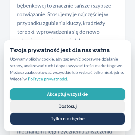
bębenkowej to znacznie tańsze i szybsze
rozwiązanie. Stosujemy je najczęściej w
przypadku zgubienia kluczy, kradzieży
torebki, wprowadzenia się do nowo
zakupionego mieszkania lub po
zakończeniu umowy z najemcą. Wkładka to
Twoja prywatność jest dla nas ważna
ten element, do którego bezpośrednio
Używamy plików cookie, aby zapewnić poprawne działanie
strony, analizować ruch i dopasowywać treści marketingowe.
wkładamy klucz. Jej wymiana nie wymaga
Możesz zaakceptować wszystkie lub wybrać tylko niezbędne.
demontażu całego okucia drzwiowego ani
Więcej w
Polityce prywatności
.
ingerencji w strukturę skrzydła.
Akceptuj wszystkie
Z kolei całkowity
montaż i wymiana
zamków
staje się absolutną koniecznością
Dostosuj
w kilku konkretnych sytuacjach. Należy to
Tylko niezbędne
zrobić po włamaniu, gdy główny
mechanizm uległ fizycznemu zniszczeniu