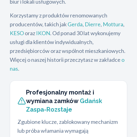
biur i lokali usługowych.
Korzystamy z produktów renomowanych
producentów, takich jak
Gerda
,
Dierre
,
Mottura
,
KESO
oraz
IKON
. Od ponad 30 lat wykonujemy
usługi dla klientów indywidualnych,
przedsiębiorców oraz wspólnot mieszkaniowych.
Więcej o naszej historii przeczytasz w zakładce
o
nas
.
Profesjonalny montaż i
wymiana zamków
Gdańsk
Zaspa-Rozstaje
Zgubione klucze, zablokowany mechanizm
lub próba włamania wymagają