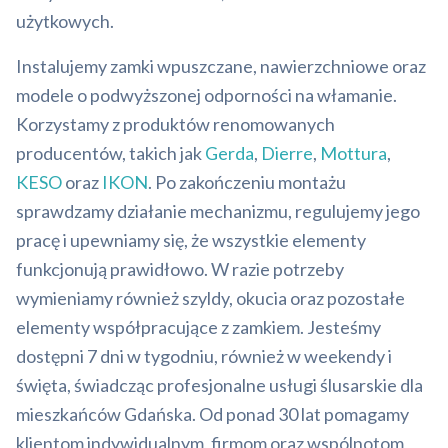
użytkowych.
Instalujemy zamki wpuszczane, nawierzchniowe oraz
modele o podwyższonej odporności na włamanie.
Korzystamy z produktów renomowanych
producentów, takich jak
Gerda
,
Dierre
,
Mottura
,
KESO
oraz
IKON
. Po zakończeniu montażu
sprawdzamy działanie mechanizmu, regulujemy jego
pracę i upewniamy się, że wszystkie elementy
funkcjonują prawidłowo. W razie potrzeby
wymieniamy również szyldy, okucia oraz pozostałe
elementy współpracujące z zamkiem. Jesteśmy
dostępni 7 dni w tygodniu, również w weekendy i
święta, świadcząc profesjonalne usługi ślusarskie dla
mieszkańców Gdańska. Od ponad 30 lat pomagamy
klientom indywidualnym, firmom oraz wspólnotom