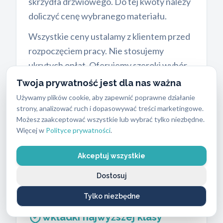
skrzydła drzwiowego. Do tej kwoty należy
doliczyć cenę wybranego materiału.
Wszystkie ceny ustalamy z klientem przed
rozpoczęciem pracy. Nie stosujemy
ukrytych opłat. Oferujemy szeroki wybór
produktów w naszej ofercie i w
sklepie z
Twoja prywatność jest dla nas ważna
zamkami w Gdańsku
. Wybór
Używamy plików cookie, aby zapewnić poprawne działanie
odpowiedniego mechanizmu zależy od
strony, analizować ruch i dopasowywać treści marketingowe.
Możesz zaakceptować wszystkie lub wybrać tylko niezbędne.
Twoich potrzeb i budżetu, a wymiana
Więcej w
Polityce prywatności
.
wkładek bywa tańszym rozwiązaniem niż
wymiana całego mechanizmu zamka.
Akceptuj wszystkie
Dostosuj
Tylko niezbędne
Wkładki średniej klasy
a
wkładki najwyższej klasy