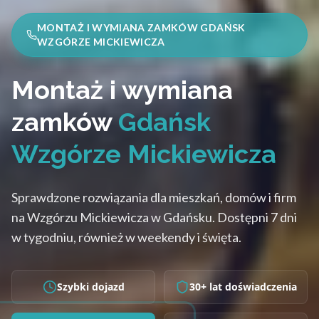
MONTAŻ I WYMIANA ZAMKÓW GDAŃSK
WZGÓRZE MICKIEWICZA
Montaż i wymiana
zamków
Gdańsk
Wzgórze Mickiewicza
Sprawdzone rozwiązania dla mieszkań, domów i firm
na Wzgórzu Mickiewicza w Gdańsku. Dostępni 7 dni
w tygodniu, również w weekendy i święta.
Szybki dojazd
30+ lat doświadczenia