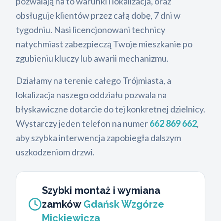
pozwalają na to warunki i lokalizacja, oraz
obsługuje klientów przez całą dobę, 7 dni w
tygodniu. Nasi licencjonowani technicy
natychmiast zabezpieczą Twoje mieszkanie po
zgubieniu kluczy lub awarii mechanizmu.
Działamy na terenie całego Trójmiasta, a
lokalizacja naszego oddziału pozwala na
błyskawiczne dotarcie do tej konkretnej dzielnicy.
Wystarczy jeden telefon na numer
662 869 662
,
aby szybka interwencja zapobiegła dalszym
uszkodzeniom drzwi.
Szybki montaż i wymiana
zamków
Gdańsk Wzgórze
Mickiewicza