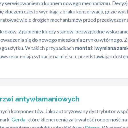
zy serwisowaniem a kupnem nowego mechanizmu. Decyzja z
ę kluczem często wynikają z braku konserwacji, gdzie wys
ią uratować wiele drogich mechanizmów przed przedwczesną 
 kroków. Zgubienie kluczy stanowi bezwzględne wskazanie 
owadzenia się do nowego mieszkania z rynku wtórnego. Zu
szego użytku. W takich przypadkach
montaż i wymiana za
sze oceniają sytuację na miejscu, przedstawiając dostęp
drzwi antywłamaniowych
anych komponentów. Jako autoryzowany dystrybutor współ
marki
Gerda
, które klienci cenią za trwałość i odporność 
o montujemy produkty włoskiej firmy
Dierre
. Wymagają o