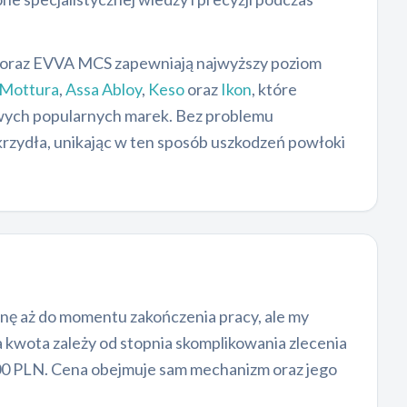
S oraz EVVA MCS zapewniają najwyższy poziom
Mottura
,
Assa Abloy
,
Keso
oraz
Ikon
, które
owych popularnych marek. Bez problemu
krzydła, unikając w ten sposób uszkodzeń powłoki
ę aż do momentu zakończenia pracy, ale my
 kwota zależy od stopnia skomplikowania zlecenia
00 PLN. Cena obejmuje sam mechanizm oraz jego