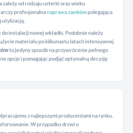
ależy od rodzaju usterki oraz wieku
tarczy profesjonalna
naprawa zamków
polegająca
utylizacją.
do instalacji nowej wkładki. Podobnie należy
życie materiału po kilkunastu latach intensywnej
mków
to jedyny sposób na przywrócenie pełnego
ne opcje i pomagając podjąć optymalną decyzję
pracujemy z najlepszymi producentami na rynku.
na sforsowanie. W przypadku drzwi o
ne specjalistycznej wiedzy i precyzji podczas