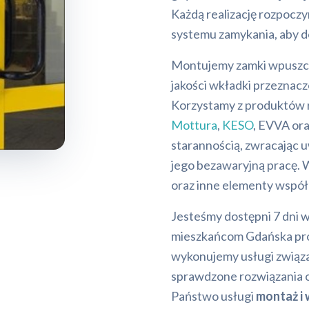
Każdą realizację rozpoczy
systemu zamykania, aby d
Montujemy zamki wpuszcz
jakości wkładki przeznac
Korzystamy z produktów 
Mottura
,
KESO
, EVVA or
starannością, zwracając
jego bezawaryjną pracę. 
oraz inne elementy współ
Jesteśmy dostępni 7 dni w
mieszkańcom Gdańska prof
wykonujemy usługi związ
sprawdzone rozwiązania or
Państwo usługi
montaż i