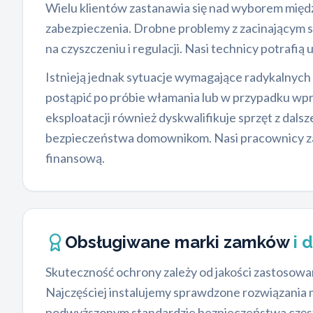
Wielu klientów zastanawia się nad wyborem międ
zabezpieczenia. Drobne problemy z zacinającym si
na czyszczeniu i regulacji. Nasi technicy potraf
Istnieją jednak sytuacje wymagające radykalnych
postąpić po próbie włamania lub w przypadku wpr
eksploatacji również dyskwalifikuje sprzęt z dal
bezpieczeństwa domownikom. Nasi pracownicy zaw
finansową.
Obsługiwane marki zamków
i 
Skuteczność ochrony zależy od jakości zastosow
Najczęściej instalujemy sprawdzone rozwiązania 
podwyższonym standardzie bezpieczeństwa częst