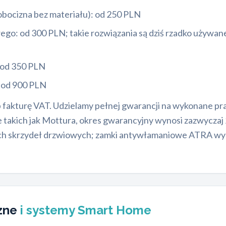
bocizna bez materiału): od 250 PLN
go: od 300 PLN; takie rozwiązania są dziś rzadko używan
 od 350 PLN
: od 900 PLN
ub fakturę VAT. Udzielamy pełnej gwarancji na wykonane pr
kich jak Mottura, okres gwarancyjny wynosi zazwyczaj 2
ch skrzydeł drzwiowych; zamki antywłamaniowe ATRA wyró
czne
i systemy Smart Home