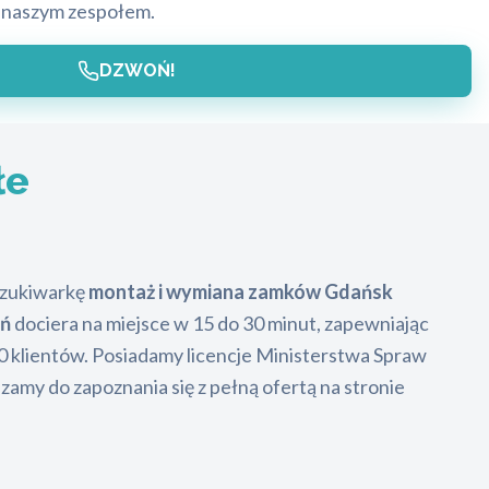
 naszym zespołem.
DZWOŃ!
łe
yszukiwarkę
montaż i wymiana zamków Gdańsk
eń
dociera na miejsce w 15 do 30 minut, zapewniając
0 klientów. Posiadamy licencje Ministerstwa Spraw
amy do zapoznania się z pełną ofertą na stronie