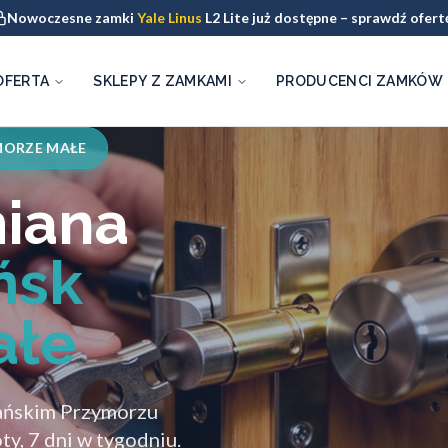
Nowoczesne zamki
Yale Linus
L2 Lite już dostępne – sprawdź ofert
OFERTA
SKLEPY Z ZAMKAMI
PRODUCENCI ZAMKÓW
MORZE MAŁE
miana
ńsk
ałe
dańskim Przymorzu
y, 7 dni w tygodniu.