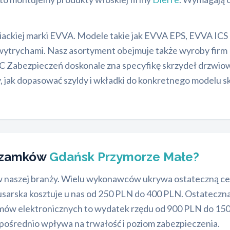
ackiej marki EVVA. Modele takie jak EVVA EPS, EVVA IC
 wytrychami. Nasz asortyment obejmuje także wyroby firm
C Zabezpieczeń doskonale zna specyfikę skrzydeł drzwi
 jak dopasować szyldy i wkładki do konkretnego modelu s
a zamków
Gdańsk Przymorze Małe?
 naszej branży. Wielu wykonawców ukrywa ostateczną cen
usarska kosztuje u nas od 250 PLN do 400 PLN. Ostateczna
emów elektronicznych to wydatek rzędu od 900 PLN do 15
pośrednio wpływa na trwałość i poziom zabezpieczenia.