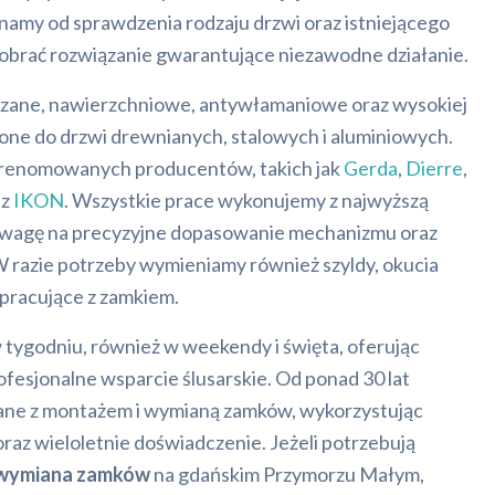
namy od sprawdzenia rodzaju drzwi oraz istniejącego
obrać rozwiązanie gwarantujące niezawodne działanie.
ane, nawierzchniowe, antywłamaniowe oraz wysokiej
zone do drzwi drewnianych, stalowych i aluminiowych.
renomowanych producentów, takich jak
Gerda
,
Dierre
,
az
IKON
. Wszystkie prace wykonujemy z najwyższą
 uwagę na precyzyjne dopasowanie mechanizmu oraz
W razie potrzeby wymieniamy również szyldy, okucia
pracujące z zamkiem.
 tygodniu, również w weekendy i święta, oferując
esjonalne wsparcie ślusarskie. Od ponad 30 lat
ane z montażem i wymianą zamków, wykorzystując
az wieloletnie doświadczenie. Jeżeli potrzebują
 wymiana zamków
na gdańskim Przymorzu Małym,