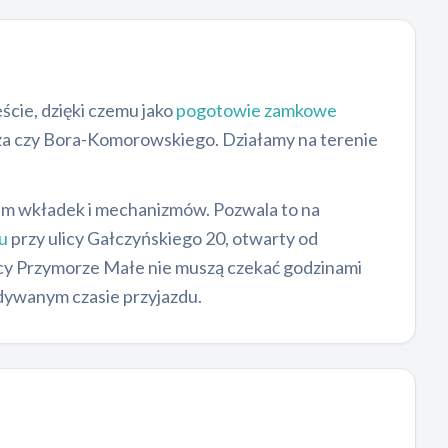
ście, dzięki czemu jako
pogotowie zamkowe
ża czy Bora-Komorowskiego. Działamy na terenie
m wkładek i mechanizmów. Pozwala to na
u
przy ulicy Gałczyńskiego 20, otwarty od
nicy Przymorze Małe nie muszą czekać godzinami
dywanym czasie przyjazdu.