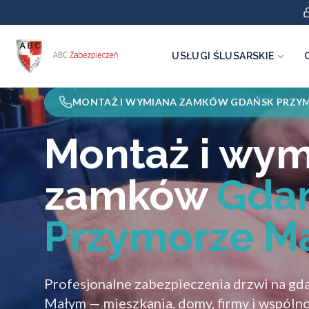
USŁUGI ŚLUSARSKIE
MONTAŻ I WYMIANA ZAMKÓW GDAŃSK PRZY
Montaż i wy
zamków
Gda
Przymorze M
Profesjonalne zabezpieczenia drzwi na g
Małym — mieszkania, domy, firmy i wspólnot