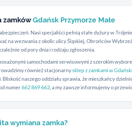
na zamków
Gdańsk Przymorze Małe
ezpieczeń. Nasi specjaliści pełnią stałe dyżury w Trójmie
ć na wezwania z okolic ulicy Śląskiej, Obrońców Wybrze
ależnie od pory dnia i rodzaju zgłoszenia.
posażonymi samochodami serwisowymi z szerokim wybore
 Prowadzimy również stacjonarny
sklep z zamkami w Gdańsk
. Bliskość naszego oddziału sprawia, że mieszkańcy dziel
pod numer
662 869 662
, a my zawsze informujemy o przewi
ita wymiana zamka?