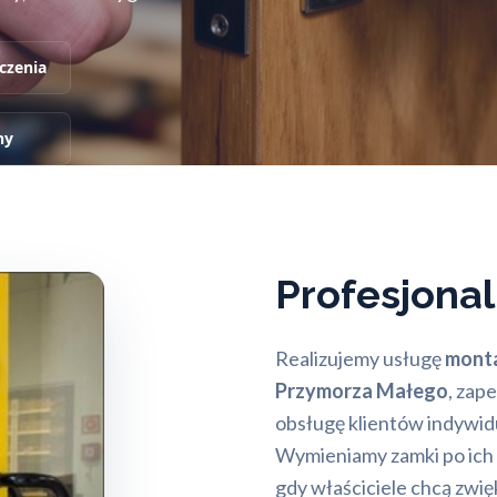
czenia
ny
Profesjona
Realizujemy usługę
monta
Przymorza Małego
, zap
obsługę klientów indywid
Wymieniamy zamki po ich z
gdy właściciele chcą zwi