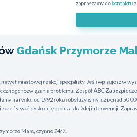
zapraszamy do
kontaktu
z
ków
Gdańsk Przymorze Ma
natychmiastowej reakcji specjalisty. Jeśli wpisujesz w w
utecznego rozwiązania problemu. Zespół
ABC Zabezpiecz
amy na rynku od 1992 roku i obsłużyliśmy już ponad 50 00
eczeństwo i dyskrecję podczas każdej interwencji. Zaprasz
Przymorze Małe, czynne 24/7.