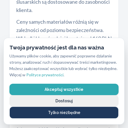
ślusarskich są dostosowane do zasobności
klienta.
Ceny samych materiałów różnią się w
zależności od poziomu bezpieczeństwa.
Wkładki klasy średniej kosztują od 160 PLN
do 420 PLN. Są to trwałe mechanizmy do
Twoja prywatność jest dla nas ważna
standardowych drzwi wewnętrznych i
Używamy plików cookie, aby zapewnić poprawne działanie
strony, analizować ruch i dopasowywać treści marketingowe.
zewnętrznych. Wkładki oraz
zamki
Możesz zaakceptować wszystkie lub wybrać tylko niezbędne.
antywłamaniowe
wysokiej klasy to
Więcej w
Polityce prywatności
.
wydatek rzędu 500 PLN do 1100 PLN. Nasi
technicy montują mechanizmy firm Gerda,
Akceptuj wszystkie
Dierre, Mottura, Evva, Wilka oraz Assa
Dostosuj
Abloy. Posiadamy autoryzacje tych
producentów, co gwarantuje poprawność
Tylko niezbędne
instalacji i zachowanie gwarancji