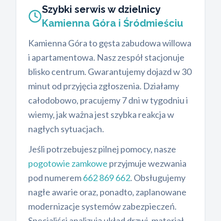
Szybki serwis w dzielnicy
Kamienna Góra i Śródmieściu
Kamienna Góra to gęsta zabudowa willowa
i apartamentowa. Nasz zespół stacjonuje
blisko centrum. Gwarantujemy dojazd w 30
minut od przyjęcia zgłoszenia. Działamy
całodobowo, pracujemy 7 dni w tygodniu i
wiemy, jak ważna jest szybka reakcja w
nagłych sytuacjach.
Jeśli potrzebujesz pilnej pomocy, nasze
pogotowie zamkowe
przyjmuje wezwania
pod numerem
662 869 662
. Obsługujemy
nagłe awarie oraz, ponadto, zaplanowane
modernizacje systemów zabezpieczeń.
Specjaliści analizują układ drzwi, materiał