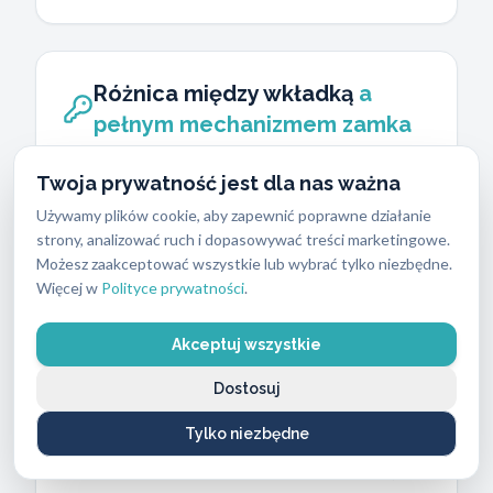
Różnica między wkładką
a
pełnym mechanizmem zamka
Wielu klientów dzwoniących na naszą
Twoja prywatność jest dla nas ważna
infolinię pyta o zakres naprawy. Wkładka
Używamy plików cookie, aby zapewnić poprawne działanie
bębenkowa to element cylindryczny.
strony, analizować ruch i dopasowywać treści marketingowe.
Wsuwasz do niej klucz. Wymiana wkładki
Możesz zaakceptować wszystkie lub wybrać tylko niezbędne.
Więcej w
Polityce prywatności
.
jest szybka i tania. Zamek wpuszczany to
obszerny mechanizm ukryty wewnątrz
Akceptuj wszystkie
skrzydła drzwiowego. Odpowiada za
wysuwanie rygli i blokowanie drzwi w
Dostosuj
ościeżnicy.
Tylko niezbędne
Jeśli zgubisz klucze lub wprowadzisz się do