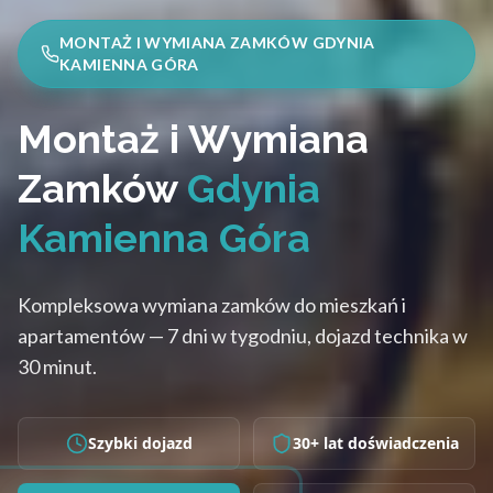
MONTAŻ I WYMIANA ZAMKÓW GDYNIA
KAMIENNA GÓRA
Montaż i Wymiana
Zamków
Gdynia
Kamienna Góra
Kompleksowa wymiana zamków do mieszkań i
apartamentów — 7 dni w tygodniu, dojazd technika w
30 minut.
Szybki dojazd
30+ lat doświadczenia