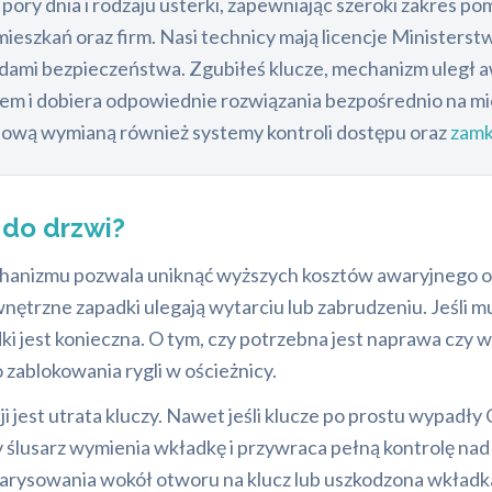
d pory dnia i rodzaju usterki, zapewniając szeroki zakres p
 mieszkań oraz firm. Nasi technicy mają licencje Minister
dami bezpieczeństwa. Zgubiłeś klucze, mechanizm uległ aw
m i dobiera odpowiednie rozwiązania bezpośrednio na miej
dową wymianą również systemy kontroli dostępu oraz
zamk
a
do drzwi?
hanizmu pozwala uniknąć wyższych kosztów awaryjnego o
ętrzne zapadki ulegają wytarciu lub zabrudzeniu. Jeśli mu
jest konieczna. O tym, czy potrzebna jest naprawa czy wym
ablokowania rygli w ościeżnicy.
st utrata kluczy. Nawet jeśli klucze po prostu wypadły C
y ślusarz wymienia wkładkę i przywraca pełną kontrolę na
zarysowania wokół otworu na klucz lub uszkodzona wkładk