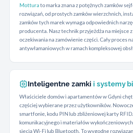
Mottura
to marka znana z potężnych zamków sej
rozwiązań, od prostych zamków wierzchnich, ins
zamków tych marek wymaga odpowiednich narzędzi
producenta. Nasz technik przyjeżdża na miejsce
oczekiwania na zamówienie części. Cały proces n
antywłamaniowych w ramach kompleksowej obsługi
Inteligentne zamki
i systemy 
Właściciele domów i apartamentów w Gdyni chętni
częściej wybierane przez użytkowników. Nowoc
smartfonie, kodu PIN lub zbliżeniowej karty RFI
komunikacyjnego i materiałów wykończeniowych. 
siecią Wi-Fi lub Bluetooth. To wygodne rozwiąza