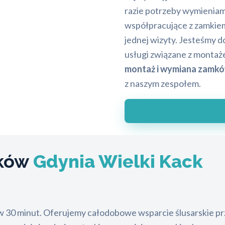
razie potrzeby wymieniam
współpracujące z zamkiem
jednej wizyty. Jesteśmy d
usługi związane z montaż
montaż i wymiana zamk
z naszym zespołem.
mków
Gdynia Wielki Kack
 w 30 minut. Oferujemy całodobowe wsparcie ślusarskie pr