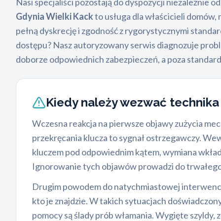
Nasi specjaliści pozostają do dyspozycji niezależnie o
Gdynia Wielki Kack
to usługa dla właścicieli domów,
pełną dyskrecję i zgodność z rygorystycznymi standar
dostępu? Nasz autoryzowany serwis diagnozuje proble
doborze odpowiednich zabezpieczeń, a poza standar
Kiedy należy wezwać technik
Wczesna reakcja na pierwsze objawy zużycia mec
przekręcania klucza to sygnał ostrzegawczy. Wewn
kluczem pod odpowiednim kątem, wymiana wkładki 
Ignorowanie tych objawów prowadzi do trwałego z
Drugim powodem do natychmiastowej interwencji je
kto je znajdzie. W takich sytuacjach doświadczon
pomocy są ślady prób włamania. Wygięte szyldy, 