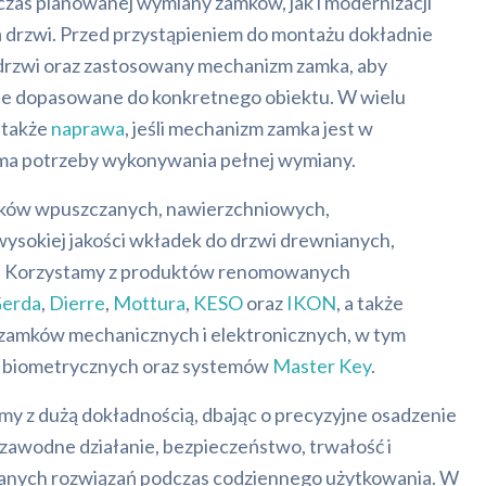
zas planowanej wymiany zamków, jak i modernizacji
ń drzwi. Przed przystąpieniem do montażu dokładnie
drzwi oraz zastosowany mechanizm zamka, aby
e dopasowane do konkretnego obiektu. W wielu
 także
naprawa
, jeśli mechanizm zamka jest w
 ma potrzeby wykonywania pełnej wymiany.
ów wpuszczanych, nawierzchniowych,
sokiej jakości wkładek do drzwi drewnianych,
h. Korzystamy z produktów renomowanych
erda
,
Dierre
,
Mottura
,
KESO
oraz
IKON
, a także
zamków mechanicznych i elektronicznych, w tym
 biometrycznych oraz systemów
Master Key
.
my z dużą dokładnością, dbając o precyzyjne osadzenie
zawodne działanie, bezpieczeństwo, trwałość i
anych rozwiązań podczas codziennego użytkowania. W