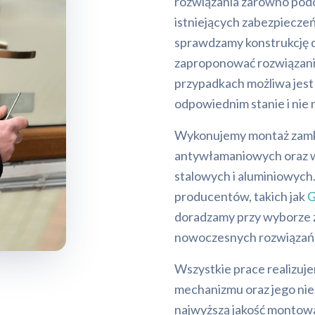
rozwiązania zarówno podc
istniejących zabezpiecze
sprawdzamy konstrukcję 
zaproponować rozwiązani
przypadkach możliwa jest
odpowiednim stanie i nie
Wykonujemy montaż zamk
antywłamaniowych oraz wy
stalowych i aluminiowyc
producentów, takich jak
G
doradzamy przy wyborze 
nowoczesnych rozwiązań
Wszystkie prace realizuje
mechanizmu oraz jego nie
najwyższą jakość montow