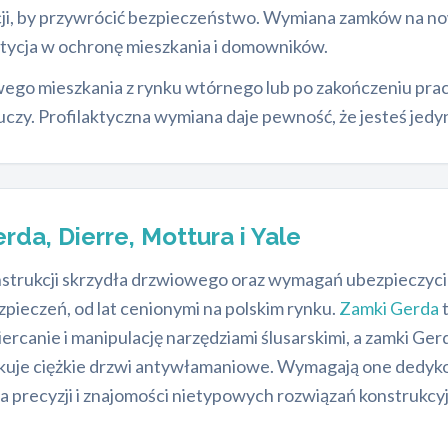
cji, by przywrócić bezpieczeństwo. Wymiana zamków na 
stycja w ochronę mieszkania i domowników.
go mieszkania z rynku wtórnego lub po zakończeniu prac 
czy. Profilaktyczna wymiana daje pewność, że jesteś jed
rda, Dierre, Mottura i Yale
trukcji skrzydła drzwiowego oraz wymagań ubezpieczycie
ieczeń, od lat cenionymi na polskim rynku.
Zamki Gerda
t
anie i manipulację narzędziami ślusarskimi, a zamki Gerd
uje ciężkie drzwi antywłamaniowe. Wymagają one dedy
 na precyzji i znajomości nietypowych rozwiązań konstrukc