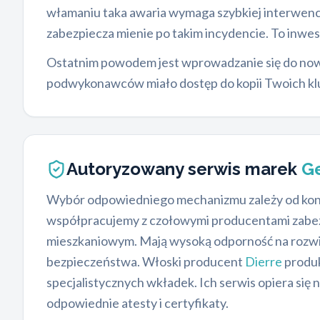
włamaniu taka awaria wymaga szybkiej interwen
zabezpiecza mienie po takim incydencie. To inwe
Ostatnim powodem jest wprowadzanie się do nowe
podwykonawców miało dostęp do kopii Twoich klu
Autoryzowany serwis marek
Ge
Wybór odpowiedniego mechanizmu zależy od kons
współpracujemy z czołowymi producentami zabezp
mieszkaniowym. Mają wysoką odporność na rozwierc
bezpieczeństwa. Włoski producent
Dierre
produk
specjalistycznych wkładek. Ich serwis opiera się
odpowiednie atesty i certyfikaty.