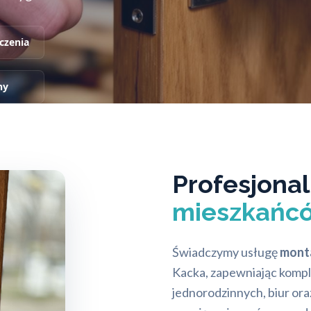
czenia
ny
Profesjonal
mieszkańcó
Świadczymy usługę
mont
Kacka, zapewniając komp
jednorodzinnych, biur or