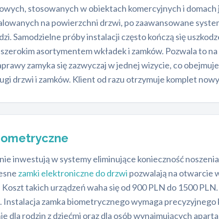
fowych, stosowanych w obiektach komercyjnych i domach
talowanych na powierzchni drzwi, po zaawansowane syste
. Samodzielne próby instalacji często kończą się uszkod
 z szerokim asortymentem wkładek i zamków. Pozwala to n
aprawy zamyka się zazwyczaj w jednej wizycie, co obejmuje
 drzwi i zamków. Klient od razu otrzymuje komplet nowy
biometryczne
e inwestują w systemy eliminujące konieczność noszenia f
zesne
zamki elektroniczne do drzwi
pozwalają na otwarcie we
D. Koszt takich urządzeń waha się od 900 PLN do 1500 PL
Instalacja zamka biometrycznego wymaga precyzyjnego ka
nie dla rodzin z dziećmi oraz dla osób wynajmujących apa