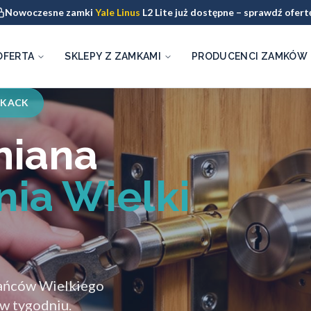
Nowoczesne zamki
Yale Linus
L2 Lite już dostępne – sprawdź ofert
OFERTA
SKLEPY Z ZAMKAMI
PRODUCENCI ZAMKÓW
 KACK
miana
ia Wielki
zkańców Wielkiego
 w tygodniu.