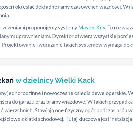
ości i określać dokładne ramy czasowe ich ważności. W ra
nia.
mieszczeniami proponujemy systemy
Master Key
. To rozwią
adanymi uprawnieniami. Dyrektor otwiera wszystkie pomies
. Projektowanie i wdrażanie takich systemów wymaga dokła
zkań
w dzielnicy Wielki Kack
 domy jednorodzinne i nowoczesne osiedla deweloperskie.
ejścia do garażu oraz bramy wjazdowe. W takich przypad
 wierzchnich. Stawiają one fizyczny opór podczas prób 
jściowe z klatki schodowej. Tutaj kluczowa jest instala