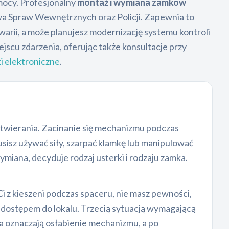
omocy. Profesjonalny
montaż i wymiana zamków
stwa Spraw Wewnętrznych oraz Policji. Zapewnia to
arii, a może planujesz modernizację systemu kontroli
scu zdarzenia, oferując także konsultacje przy
i elektroniczne
.
twierania. Zacinanie się mechanizmu podczas
sisz używać siły, szarpać klamkę lub manipulować
iana, decyduje rodzaj usterki i rodzaju zamka.
i z kieszeni podczas spaceru, nie masz pewności,
d dostępem do lokalu. Trzecią sytuacją wymagającą
a oznaczają osłabienie mechanizmu, a po